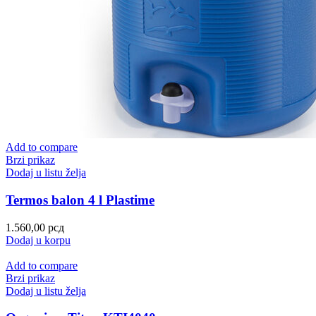
Add to compare
Brzi prikaz
Dodaj u listu želja
Termos balon 4 l Plastime
1.560,00
рсд
Dodaj u korpu
Add to compare
Brzi prikaz
Dodaj u listu želja