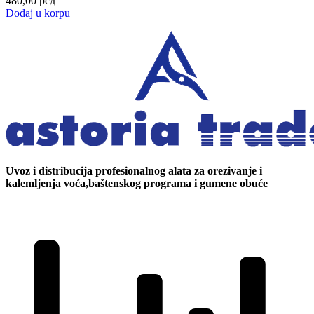
480,00
рсд
Dodaj u korpu
Uvoz i distribucija profesionalnog alata za orezivanje i
kalemljenja voća,baštenskog programa i gumene obuće