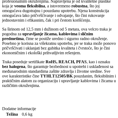
profesionalnim okruženjima. Napravljena je od kvalitetne plastike
koja je
veoma fleksibilna
, a istovremeno
robustna
, što joj
omogućava dugotrajnu i pouzdanu upotrebu. Njena konstrukcija
omogućava lako pričvršćivanje i odvajanje, što čini rukovanje
jednostavnim i efikasnim, čak i pri čestom korišćenju.
Sa širinom od 12,5 mm i dužinom od 5 metara, ova velcro traka je
pogodna za
upravljanje žicama, kablovima i sličnim
predmetima
, čime se postiže uredno i sigurno radno okruženje.
Posebno je korisna za višekratnu upotrebu, jer se traka može ponovo
pričvršćivati i uklanjati bez gubitka kvaliteta i čvrstoće, što je čini
ekonomičnim i ekološki prihvatljivim rešenjem.
Traka poseduje sertifikate
RoHS, REACH, PFAS
, kao i oznaku
bez halogena
, što garantuje bezbednost u upotrebi i usklađenost sa
međunarodnim standardima zaštite zdravlja i životne sredine. Sve
ove karakteristike čine
TYHLT12505/BK
pouzdanim, fleksibilnim i
praktičnim alatom za organizaciju i upravljanje kablovima i žicama u
različitim okruženjima.
Dodatne informacije
Težina
0,6 kg