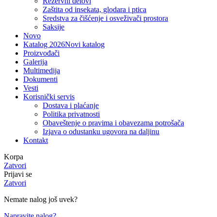
Rezervni delovi
Zaštita od insekata, glodara i ptica
Sredstva za čišćenje i osveživači prostora
Saksije
Novo
Katalog 2026
Novi katalog
Proizvođači
Galerija
Multimedija
Dokumenti
Vesti
Korisnički servis
Dostava i plaćanje
Politika privatnosti
Obaveštenje o pravima i obavezama potrošača
Izjava o odustanku ugovora na daljinu
Kontakt
Korpa
Zatvori
Prijavi se
Zatvori
Nemate nalog još uvek?
Napravite nalog?