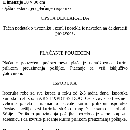
Dimenzije
30 × 30 cm
Opšta deklaracija / plaćanje i isporuka
OPŠTA DEKLARACIJA
Tačan podatak o uvozniku i zemlji porekla je naveden na deklaraciji
proizvoda.
PLAĆANJE POUZEĆEM
Plaćanje pouzećem podrazumeva plaćanje narudžbenice kuriru
prilikom preuzimanja pošiljke. Plaćanje se vrši isključivo
gotovinom.
ISPORUKA
Isporuka robe za sve kupce u roku od 2-3 radna dana. Isporuka
kurirskom službom AKS EXPRESS DOO. Cena zavisi od težine i
veličine paketa i naknadno plaćate kuriru prilikom isporuke.
Dostavu pošiljki vrši kurirska služba i moguća je samo na teritoriji
Srbije . Prilikom preuzimanja pošiljke, potrebno je samo potpisati
adresnicu i da izvršite plaćanje kuriru prilikom preuzimanja pošiljke.