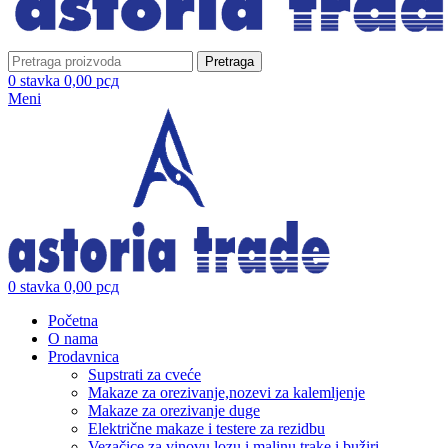
Pretraga
0
stavka
0,00
рсд
Meni
0
stavka
0,00
рсд
Početna
O nama
Prodavnica
Supstrati za cveće
Makaze za orezivanje,nozevi za kalemljenje
Makaze za orezivanje duge
Električne makaze i testere za rezidbu
Vezačice za vinovu lozu i malinu trake i bužiri