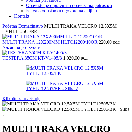
Politika privatnosti
Obaveštenje o pravima i obavezama potrošača
Izjava o odustanku ugovora na daljinu
Kontakt
Početna
Domaćinstvo
MULTI TRAKA VELCRO 12,5X5M
TYHLT12505/BK
MULTI TRAKA 12X200MM HLTC12200/10OR
220,00
рсд
Nazad na proizvode
TESTERA 35CM KT-V1405/3
1.020,00
рсд
Kliknite za uvećanje
MULTI TRAKA VELCRO