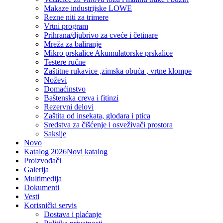
Makaze industrijske LOWE
Rezne niti za trimere
Vrtni program
Prihrana/djubrivo za cveće i četinare
Mreža za baliranje
Mikro prskalice Akumulatorske prskalice
Testere ručne
Zaštitne rukavice ,zimska obuća , vrtne klompe
Noževi
Domaćinstvo
Baštenska creva i fitinzi
Rezervni delovi
Zaštita od insekata, glodara i ptica
Sredstva za čišćenje i osveživači prostora
Saksije
Novo
Katalog 2026
Novi katalog
Proizvođači
Galerija
Multimedija
Dokumenti
Vesti
Korisnički servis
Dostava i plaćanje