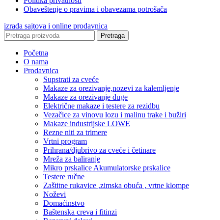
Politika privatnosti
Obaveštenje o pravima i obavezama potrošača
izrada sajtova i online prodavnica
Pretraga
Početna
O nama
Prodavnica
Supstrati za cveće
Makaze za orezivanje,nozevi za kalemljenje
Makaze za orezivanje duge
Električne makaze i testere za rezidbu
Vezačice za vinovu lozu i malinu trake i bužiri
Makaze industrijske LOWE
Rezne niti za trimere
Vrtni program
Prihrana/djubrivo za cveće i četinare
Mreža za baliranje
Mikro prskalice Akumulatorske prskalice
Testere ručne
Zaštitne rukavice ,zimska obuća , vrtne klompe
Noževi
Domaćinstvo
Baštenska creva i fitinzi