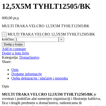
12,5X5M TYHLT12505/BK
600,00
рсд
MULTI TRAKA VELCRO 12,5X5M TYHLT12505/BK
MULTI TRAKA VELCRO 12,5X5M TYHLT12505/BK
količina
Dodaj u korpu
Add to compare
Dodaj u listu želja
Kategorija:
Domaćinstvo
Share:
Opis
Dodatne informacije
Opšta deklaracija / plaćanje i isporuka
Opis
MULTI TRAKA VELCRO 12,5X5M TYHLT12505/BK
je
svestran i praktičan alat namenjen organizaciji i fiksiranju kablova,
žica i drugih predmeta u domaćinstvu, radionicama ili