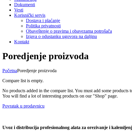
Dokumenti
Vesti
Korisnički servis
Dostava i plaćanje
Politika privatnosti
Obaveštenje o pravima i obavezama potrošača
Izjava o odustanku ugovora na daljinu
Kontakt
Poredjenje proizvoda
Početna
Poredjenje proizvoda
Compare list is empty.
No products added in the compare list. You must add some products 
You will find a lot of interesting products on our "Shop" page.
Povratak u prodavnicu
Uvoz i distribucija profesionalnog alata za orezivanje i kaleml