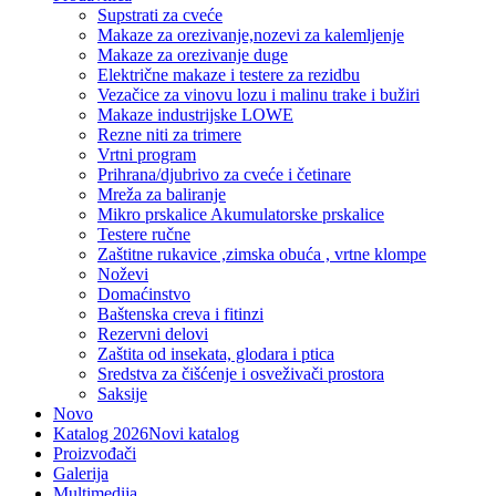
Supstrati za cveće
Makaze za orezivanje,nozevi za kalemljenje
Makaze za orezivanje duge
Električne makaze i testere za rezidbu
Vezačice za vinovu lozu i malinu trake i bužiri
Makaze industrijske LOWE
Rezne niti za trimere
Vrtni program
Prihrana/djubrivo za cveće i četinare
Mreža za baliranje
Mikro prskalice Akumulatorske prskalice
Testere ručne
Zaštitne rukavice ,zimska obuća , vrtne klompe
Noževi
Domaćinstvo
Baštenska creva i fitinzi
Rezervni delovi
Zaštita od insekata, glodara i ptica
Sredstva za čišćenje i osveživači prostora
Saksije
Novo
Katalog 2026
Novi katalog
Proizvođači
Galerija
Multimedija