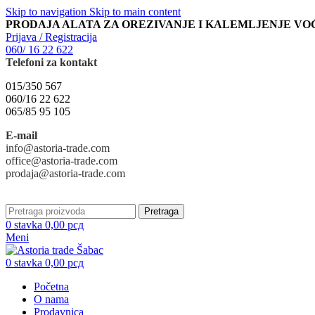
Skip to navigation
Skip to main content
PRODAJA ALATA ZA OREZIVANJE I KALEMLJENJE VO
Prijava / Registracija
060/ 16 22 622
Telefoni za kontakt
015/350 567
060/16 22 622
065/85 95 105
E-mail
info@astoria-trade.com
office@astoria-trade.com
prodaja@astoria-trade.com
Pretraga
0
stavka
0,00
рсд
Meni
0
stavka
0,00
рсд
Početna
O nama
Prodavnica