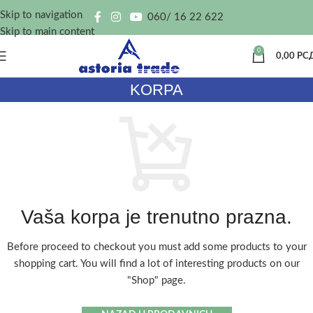
Skip to navigation
060/ 16 22 622
Skip to main content
0
0,00
РС
KORPA
Vaša korpa je trenutno prazna.
Before proceed to checkout you must add some products to your
shopping cart.
You will find a lot of interesting products on our
"Shop" page.