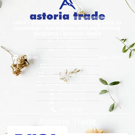
Uvoz i distribucija profesionalnog alata za
orezivanje i kalemljenja voća,baštenskog
programa i gumene obuće
PIB: 100111613
MB : 06339271
Despota Stefana Lazarevića 2 15000 Šabac, Srbija
info@astoria-trade.com
office@astoria-trade.com
prodaja@astoria-trade.com
060/ 1 622 622
065/ 85 95 105
015 350 567
Astoria Trade