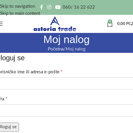
Skip to navigation
060/ 16 22 622
Skip to main content
0
0,00
РС
Moj nalog
Početna
Moj nalog
loguj se
*
risničko ime ili adresa e-pošte
*
fra
loguj se