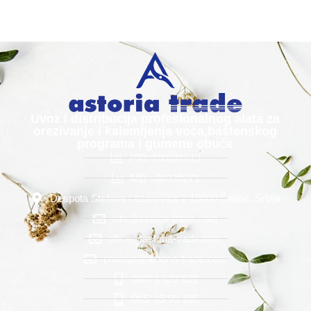
Uvoz i distribucija profesionalnog alata za
orezivanje i kalemljenja voća,baštenskog
programa i gumene obuće
PIB: 100111613
MB : 06339271
Despota Stefana Lazarevića 2 15000 Šabac, Srbija
info@astoria-trade.com
office@astoria-trade.com
prodaja@astoria-trade.com
060/ 1 622 622
065/ 85 95 105