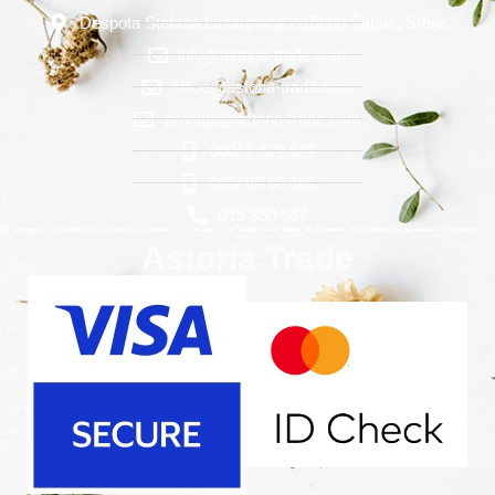
Despota Stefana Lazarevića 2 15000 Šabac, Srbija
info@astoria-trade.com
office@astoria-trade.com
prodaja@astoria-trade.com
060/ 1 622 622
065/ 85 95 105
015 350 567
Astoria Trade