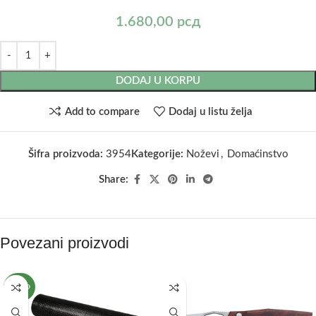
1.680,00
рсд
DODAJ U KORPU
Add to compare
Dodaj u listu želja
Šifra proizvoda:
3954
Kategorije:
Noževi
,
Domaćinstvo
Share:
Povezani proizvodi
NOVO