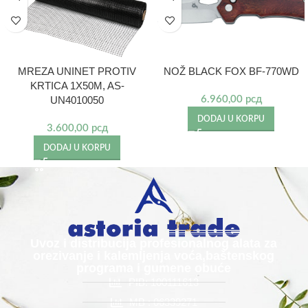
MREZA UNINET PROTIV
NOŽ BLACK FOX BF-770WD
KRTICA 1X50M, AS-
UN4010050
6.960,00
рсд
DODAJ U KORPU
3.600,00
рсд
DODAJ U KORPU
Uvoz i distribucija profesionalnog alata za
orezivanje i kalemljenja voća,baštenskog
programa i gumene obuće
PIB: 100111613
MB : 06339271