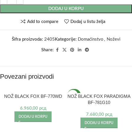
DODAJ U KORPU
Add to compare
Dodaj u listu želja
Šifra proizvoda:
2405
Kategorije:
Domaćinstvo
,
Noževi
Share:
Povezani proizvodi
NOVO
NOŽ BLACK FOX BF-770WD
NOŽ BLACK FOX PARADIGMA
BF-781G10
6.960,00
рсд
7.680,00
рсд
DODAJ U KORPU
DODAJ U KORPU