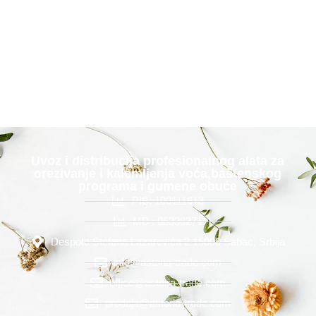
Uvoz i distribucija profesionalnog alata za
orezivanje i kalemljenja voća,baštenskog
programa i gumene obuće
PIB: 100111613
MB : 06339271
Despota Stefana Lazarevića 2 15000 Šabac, Srbija
info@astoria-trade.com
office@astoria-trade.com
prodaja@astoria-trade.com