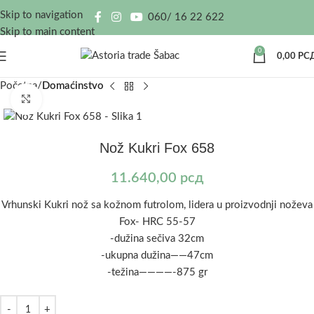
Skip to navigation
060/ 16 22 622
Skip to main content
0
0,00
РС
Početna
Domaćinstvo
Kliknite za uvećanje
Nož Kukri Fox 658
11.640,00
рсд
Vrhunski Kukri nož sa kožnom futrolom, lidera u proizvodnji noževa
Fox- HRC 55-57
-dužina sečiva 32cm
-ukupna dužina——47cm
-težina————-875 gr