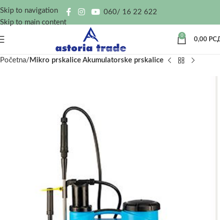
Skip to navigation
060/ 16 22 622
Skip to main content
0
0,00
РС
Početna
Mikro prskalice Akumulatorske prskalice