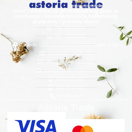
Uvoz i distribucija profesionalnog alata za
orezivanje i kalemljenja voća,baštenskog
programa i gumene obuće
PIB: 100111613
MB : 06339271
Despota Stefana Lazarevića 2 15000 Šabac, Srbija
info@astoria-trade.com
office@astoria-trade.com
prodaja@astoria-trade.com
060/ 1 622 622
065/ 85 95 105
015 350 567
Astoria Trade