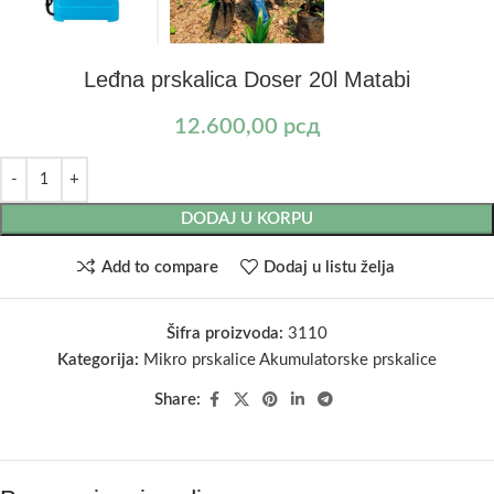
Leđna prskalica Doser 20l Matabi
12.600,00
рсд
DODAJ U KORPU
Add to compare
Dodaj u listu želja
Šifra proizvoda:
3110
Kategorija:
Mikro prskalice Akumulatorske prskalice
Share: