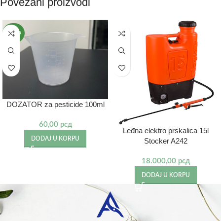
Povezani proizvodi
NOVO
DOZATOR za pesticide 100ml
60,00
рсд
Leđna elektro prskalica 15l
DODAJ U KORPU
Stocker A242
18.000,00
рсд
DODAJ U KORPU