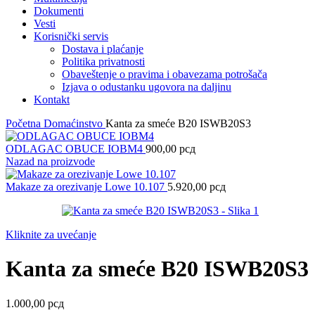
Dokumenti
Vesti
Korisnički servis
Dostava i plaćanje
Politika privatnosti
Obaveštenje o pravima i obavezama potrošača
Izjava o odustanku ugovora na daljinu
Kontakt
Početna
Domaćinstvo
Kanta za smeće B20 ISWB20S3
ODLAGAC OBUCE IOBM4
900,00
рсд
Nazad na proizvode
Makaze za orezivanje Lowe 10.107
5.920,00
рсд
Kliknite za uvećanje
Kanta za smeće B20 ISWB20S3
1.000,00
рсд