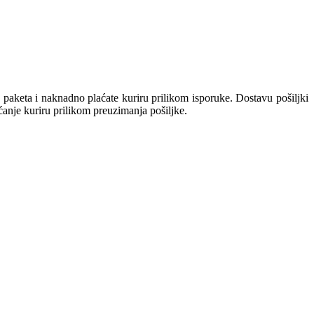
keta i naknadno plaćate kuriru prilikom isporuke. Dostavu pošiljki
aćanje kuriru prilikom preuzimanja pošiljke.