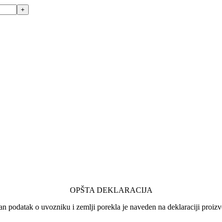
OPŠTA DEKLARACIJA
an podatak o uvozniku i zemlji porekla je naveden na deklaraciji proizv