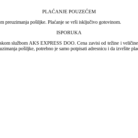
PLAĆANJE POUZEĆEM
 preuzimanja pošiljke. Plaćanje se vrši isključivo gotovinom.
ISPORUKA
irskom službom AKS EXPRESS DOO. Cena zavisi od težine i veličine pa
euzimanja pošiljke, potrebno je samo potpisati adresnicu i da izvršite pl