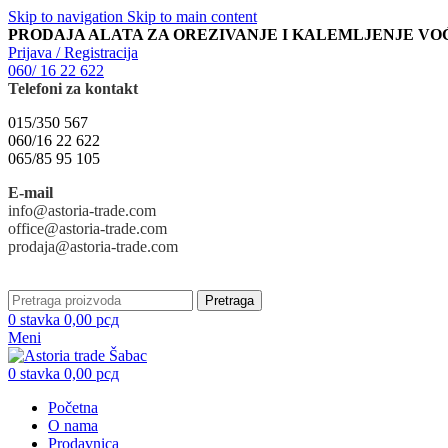
Skip to navigation
Skip to main content
PRODAJA ALATA ZA OREZIVANJE I KALEMLJENJE VO
Prijava / Registracija
060/ 16 22 622
Telefoni za kontakt
015/350 567
060/16 22 622
065/85 95 105
E-mail
info@astoria-trade.com
office@astoria-trade.com
prodaja@astoria-trade.com
Pretraga
0
stavka
0,00
рсд
Meni
0
stavka
0,00
рсд
Početna
O nama
Prodavnica