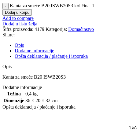
Kanta za smeće B20 ISWB20S3 količina
Dodaj u korpu
Add to compare
Dodaj u listu želja
Šifra proizvoda:
4179
Kategorija:
Domaćinstvo
Share:
Opis
Dodatne informacije
Opšta deklaracija / plaćanje i isporuka
Opis
Kanta za smeće B20 ISWB20S3
Dodatne informacije
Težina
0,4 kg
Dimenzije
36 × 20 × 32 cm
Opšta deklaracija / plaćanje i isporuka
Tač