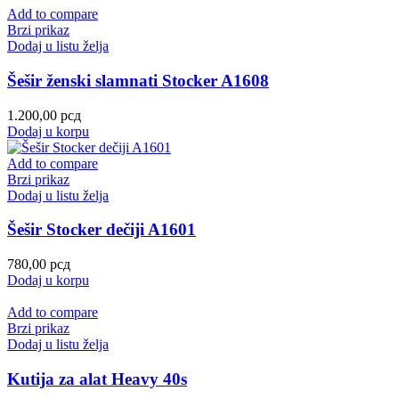
Add to compare
Brzi prikaz
Dodaj u listu želja
Šešir ženski slamnati Stocker A1608
1.200,00
рсд
Dodaj u korpu
Add to compare
Brzi prikaz
Dodaj u listu želja
Šešir Stocker dečiji A1601
780,00
рсд
Dodaj u korpu
Add to compare
Brzi prikaz
Dodaj u listu želja
Kutija za alat Heavy 40s