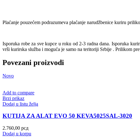
Plaćanje pouzećem podrazumeva plaćanje narudžbenice kuriru prilikom
Isporuka robe za sve kupce u roku od 2-3 radna dana. Isporuka kur
vrši kurirska služba i moguća je samo na teritoriji Srbije . Prilikom pr
Povezani proizvodi
Novo
Add to compare
Brzi prikaz
Dodaj u listu želja
KUTIJA ZA ALAT EVO 50 KEVA5025SAL-3020
2.760,00
рсд
Dodaj u korpu