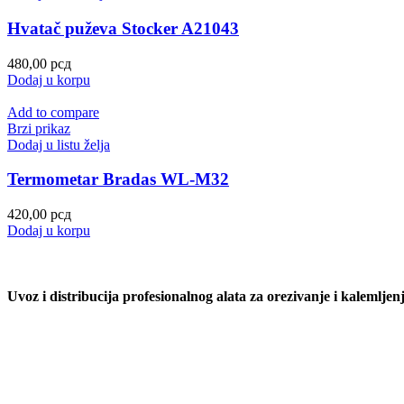
Hvatač puževa Stocker A21043
480,00
рсд
Dodaj u korpu
Add to compare
Brzi prikaz
Dodaj u listu želja
Termometar Bradas WL-M32
420,00
рсд
Dodaj u korpu
Uvoz i distribucija profesionalnog alata za orezivanje i kaleml