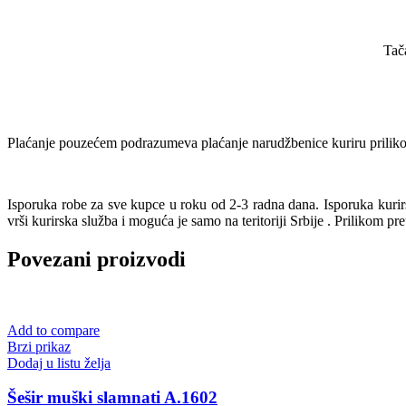
Tač
Plaćanje pouzećem podrazumeva plaćanje narudžbenice kuriru prilikom
Isporuka robe za sve kupce u roku od 2-3 radna dana. Isporuka kur
vrši kurirska služba i moguća je samo na teritoriji Srbije . Prilikom pr
Povezani proizvodi
Add to compare
Brzi prikaz
Dodaj u listu želja
Šešir muški slamnati A.1602