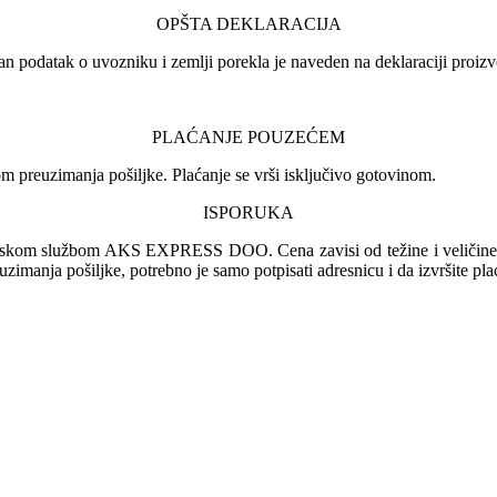
OPŠTA DEKLARACIJA
an podatak o uvozniku i zemlji porekla je naveden na deklaraciji proizv
PLAĆANJE POUZEĆEM
 preuzimanja pošiljke. Plaćanje se vrši isključivo gotovinom.
ISPORUKA
irskom službom AKS EXPRESS DOO. Cena zavisi od težine i veličine pa
euzimanja pošiljke, potrebno je samo potpisati adresnicu i da izvršite pl