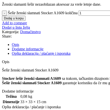
Ženski slamanti šešir nezaobilazan aksesoar za vrele letnje dane.
Šešir ženski slamnati Stocker A1609 količina
Dodaj u korpu
Add to compare
Dodaj u listu želja
Kategorija:
Domaćinstvo
Share:
Opis
Dodatne informacije
Opšta deklaracija / plaćanje i isporuka
Opis
Šešir ženski slamnati Stocker A1609
Stocker šešir ženski slamnati A1609
sa trakom, tačkastim dizajnom i
Šešir ženski slamnati Stocker A1609
garantuje korisniku da će mu g
Dodatne informacije
Težina
0,08 kg
Dimenzije
33 × 33 × 15 cm
Opšta deklaracija / plaćanje i isporuka