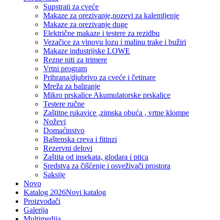
Supstrati za cveće
Makaze za orezivanje,nozevi za kalemljenje
Makaze za orezivanje duge
Električne makaze i testere za rezidbu
Vezačice za vinovu lozu i malinu trake i bužiri
Makaze industrijske LOWE
Rezne niti za trimere
Vrtni program
Prihrana/djubrivo za cveće i četinare
Mreža za baliranje
Mikro prskalice Akumulatorske prskalice
Testere ručne
Zaštitne rukavice ,zimska obuća , vrtne klompe
Noževi
Domaćinstvo
Baštenska creva i fitinzi
Rezervni delovi
Zaštita od insekata, glodara i ptica
Sredstva za čišćenje i osveživači prostora
Saksije
Novo
Katalog 2026
Novi katalog
Proizvođači
Galerija
Multimedija