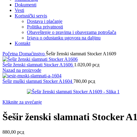
Dokumenti
Vesti
Korisnički servis
Dostava i plaćanje
Politika privatnosti
Obaveštenje o pravima i obavezama potrošača
Izjava o odustanku ugovora na daljinu
Kontakt
Početna
Domaćinstvo
Šešir ženski slamnati Stocker A1609
Šešir ženski slamnati Stocker A1606
1.020,00
рсд
Nazad na proizvode
Šešir muški slamnati Stocker A1604
780,00
рсд
Kliknite za uvećanje
Šešir ženski slamnati Stocker A
880,00
рсд