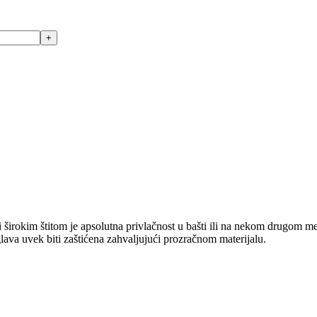
 širokim štitom je apsolutna privlačnost u bašti ili na nekom drugom me
lava uvek biti zaštićena zahvaljujući prozračnom materijalu.