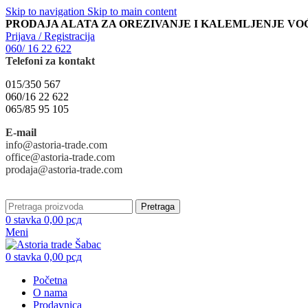
Skip to navigation
Skip to main content
PRODAJA ALATA ZA OREZIVANJE I KALEMLJENJE VO
Prijava / Registracija
060/ 16 22 622
Telefoni za kontakt
015/350 567
060/16 22 622
065/85 95 105
E-mail
info@astoria-trade.com
office@astoria-trade.com
prodaja@astoria-trade.com
Pretraga
0
stavka
0,00
рсд
Meni
0
stavka
0,00
рсд
Početna
O nama
Prodavnica