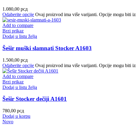
1.080,00
рсд
Odaberite opcije
Ovaj proizvod ima više varijanti. Opcije mogu biti iz
Add to compare
Brzi prikaz
Dodaj u listu želja
Šešir muški slamnati Stocker A1603
1.500,00
рсд
Odaberite opcije
Ovaj proizvod ima više varijanti. Opcije mogu biti iz
Add to compare
Brzi prikaz
Dodaj u listu želja
Šešir Stocker dečiji A1601
780,00
рсд
Dodaj u korpu
Novo