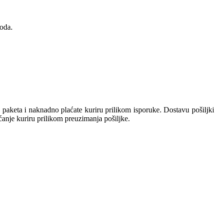
oda.
keta i naknadno plaćate kuriru prilikom isporuke. Dostavu pošiljki
aćanje kuriru prilikom preuzimanja pošiljke.