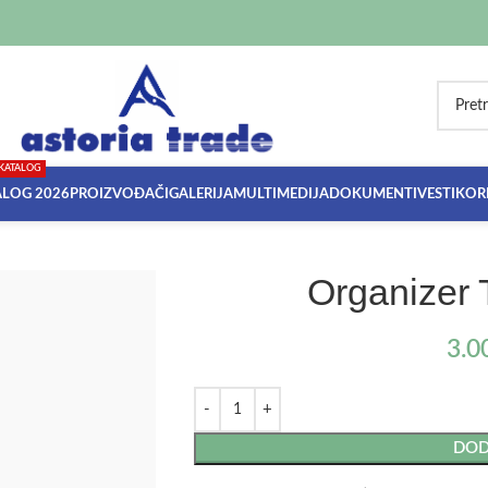
KATALOG
ALOG 2026
PROIZVOĐAČI
GALERIJA
MULTIMEDIJA
DOKUMENTI
VESTI
KORI
Organizer 
3.0
DOD