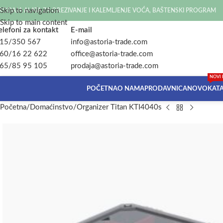
Skip to navigation
RODAJA ALATA ZA OREZIVANJE I KALEMLJENJE VOĆA, BAŠTENSKI PROGRAM
Skip to main content
elefoni za kontakt
E-mail
15/350 567
info@astoria-trade.com
60/16 22 622
office@astoria-trade.com
65/85 95 105
prodaja@astoria-trade.com
NOVI 
POČETNA
O NAMA
PRODAVNICA
NOVO
KAT
Početna
Domaćinstvo
Organizer Titan KTI4040s