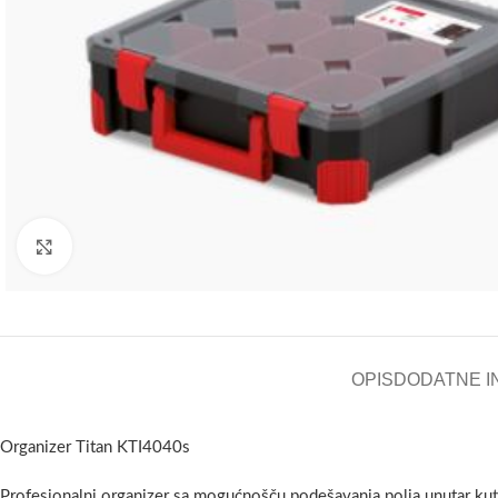
Kliknite za uvećanje
OPIS
DODATNE I
Organizer Titan KTI4040s
Profesionalni organizer sa mogućnošču podešavanja polja unutar kuti