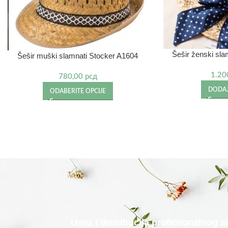
Šešir ženski sla
Šešir muški slamnati Stocker A1604
1.20
780,00
рсд
DODAJ
ODABERITE OPCIJE
Uvoz i distribucija profesionalnog 