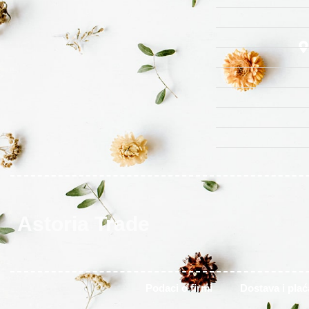
Astoria Trade
Podaci o firmi
Dostava i plać