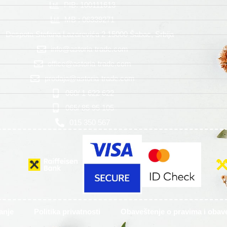
PIB: 100111613
MB : 06339271
Despota Stefana Lazarevića 2 15000 Šabac, Srbija
info@astoria-trade.com
office@astoria-trade.com
prodaja@astoria-trade.com
060/ 1 622 622
065/ 85 95 105
015 350 567
anje
Politika privatnosti
Obaveštenje o pravima i oba