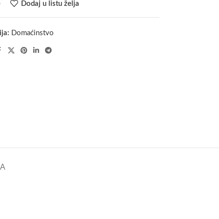
e
Dodaj u listu želja
ja:
Domaćinstvo
KA