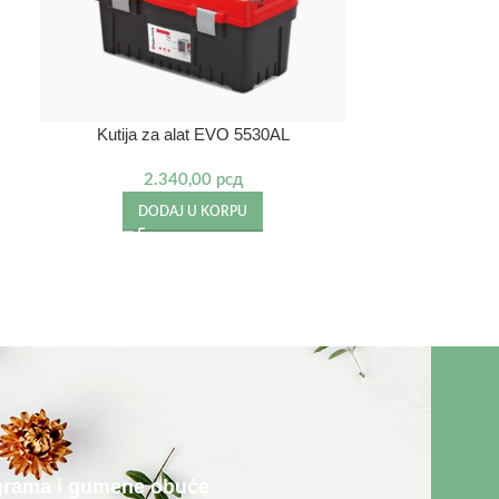
Oštrač za
1
Kutija za alat EVO 5530AL
DO
2.340,00
рсд
DODAJ U KORPU
rograma i gumene obuće