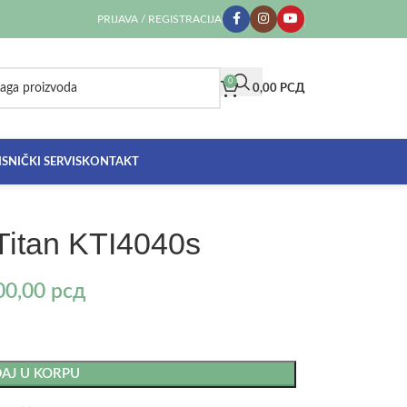
PRIJAVA / REGISTRACIJA
0
0,00
РСД
SNIČKI SERVIS
KONTAKT
Titan KTI4040s
00,00
рсд
AJ U KORPU