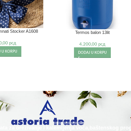
mnati Stocker A1608
Termos balon 13lit
0,00
рсд
4.200,00
рсд
 U KORPU
DODAJ U KORPU
alata za orezivanje i kalemljenja voća,baštenskog p