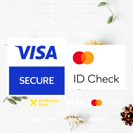
060/ 1 622 622
065/ 85 95 105
015 350 567
Astoria Trade
Podaci o firmi
Dostava i plaćanje
Politika privatnosti