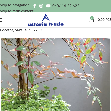
Skip to navigation
060/ 16 22 622
Skip to main content
0
0,00
РС
Početna
Saksije