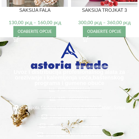
SAKSIJA FALA
SAKSIJA TROJKAT 3
130,00
рсд
–
160,00
рсд
300,00
рсд
–
360,00
рсд
ODABERITE OPCIJE
ODABERITE OPCIJE
Uvoz i distribucija profesionalnog alata za
orezivanje i kalemljenja voća,baštenskog
programa i gumene obuće
PIB: 100111613
MB : 06339271
Despota Stefana Lazarevića 2 15000 Šabac, Srbija
info@astoria-trade.com
office@astoria-trade.com
prodaja@astoria-trade.com