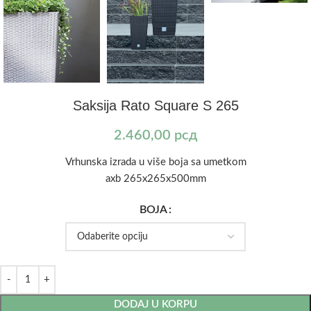
Saksija Rato Square S 265
2.460,00
рсд
Vrhunska izrada u više boja sa umetkom
axb 265x265x500mm
BOJA
DODAJ U KORPU