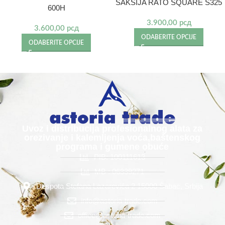
SAKSIJA RATO SQUARE S325
600H
3.900,00
рсд
3.600,00
рсд
ODABERITE OPCIJE
ODABERITE OPCIJE
Uvoz i distribucija profesionalnog alata za
orezivanje i kalemljenja voća,baštenskog
programa i gumene obuće
PIB: 100111613
MB : 06339271
Despota Stefana Lazarevića 2 15000 Šabac, Srbija
info@astoria-trade.com
office@astoria-trade.com