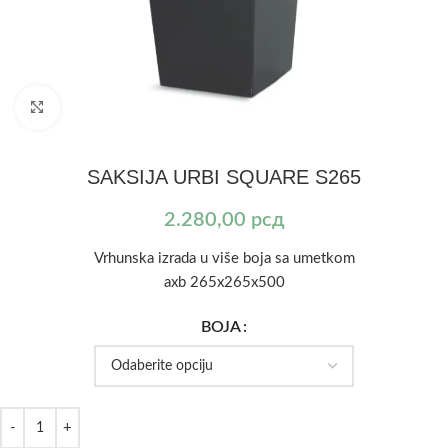
Kliknite za uvećanje
SAKSIJA URBI SQUARE S265
2.280,00
рсд
Vrhunska izrada u više boja sa umetkom
axb 265x265x500
BOJA