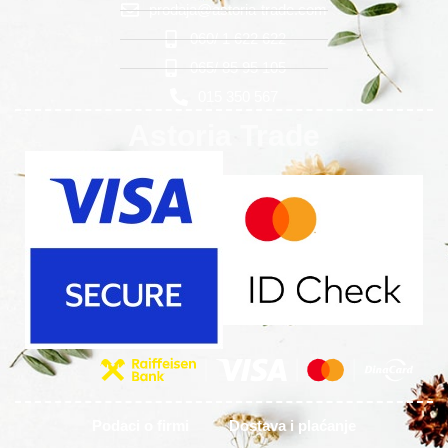
prodaja@astoria-trade.com
060/ 1 622 622
065/ 85 95 105
015 350 567
Astoria Trade
Podaci o firmi
Dostava i plaćanje