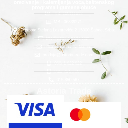
orezivanje i kalemljenja voća,baštenskog
programa i gumene obuće
PIB: 100111613
MB : 06339271
Despota Stefana Lazarevića 2 15000 Šabac, Srbija
info@astoria-trade.com
office@astoria-trade.com
prodaja@astoria-trade.com
060/ 1 622 622
065/ 85 95 105
015 350 567
Astoria Trade