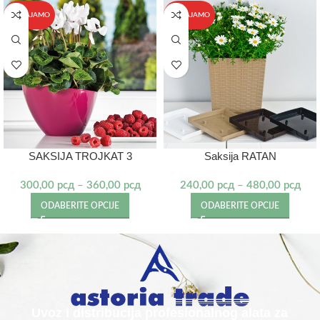
IZDVAJAMO
IZDVAJAMO
SAKSIJA TROJKAT 3
Saksija RATAN
300,00
рсд
–
360,00
рсд
240,00
рсд
–
480,00
рсд
ODABERITE OPCIJE
ODABERITE OPCIJE
Uvoz i distribucija profesionalnog alata za