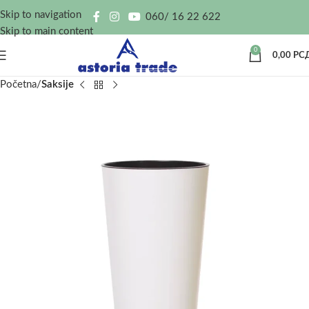
Skip to navigation
060/ 16 22 622
Skip to main content
0
0,00
РС
Početna
Saksije