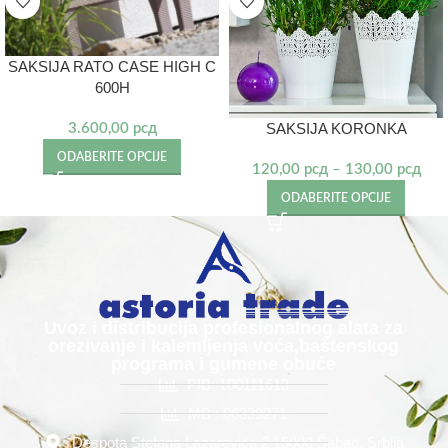
SAKSIJA RATO CASE HIGH C
600H
SAKSIJA KORONKA
3.600,00
рсд
ODABERITE OPCIJE
120,00
рсд
–
130,00
рсд
ODABERITE OPCIJE
Uvoz i distribucija profesionalnog alata za
orezivanje i kalemljenja voća,baštenskog
programa i gumene obuće
PIB: 100111613
MB : 06339271
Despota Stefana Lazarevića 2 15000 Šabac, Srbija