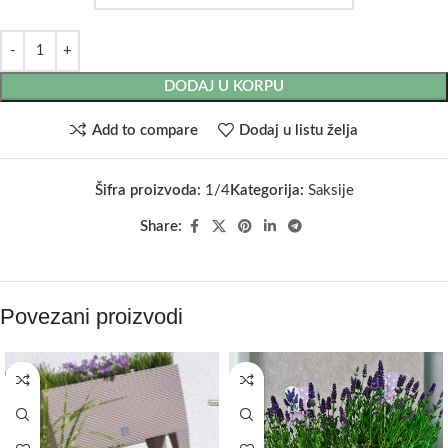
DODAJ U KORPU
Add to compare
Dodaj u listu želja
Šifra proizvoda:
1/4
Kategorija:
Saksije
Share:
Povezani proizvodi