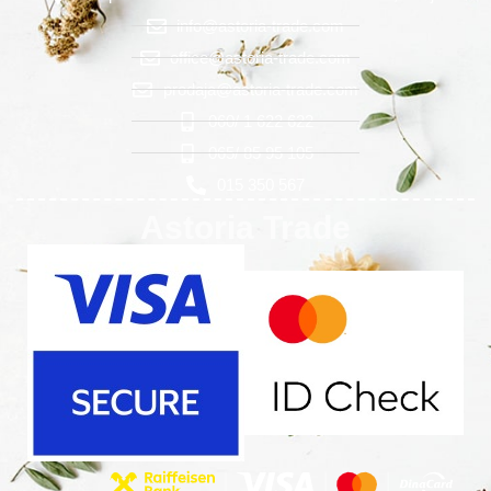
info@astoria-trade.com
office@astoria-trade.com
prodaja@astoria-trade.com
060/ 1 622 622
065/ 85 95 105
015 350 567
Astoria Trade