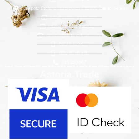
Despota Stefana Lazarevića 2 15000 Šabac, Srbija
info@astoria-trade.com
office@astoria-trade.com
prodaja@astoria-trade.com
060/ 1 622 622
065/ 85 95 105
015 350 567
Astoria Trade