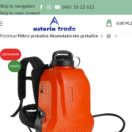
Skip to navigation
060/ 16 22 622
Skip to main content
0
0,00
РС
Početna
Mikro prskalice Akumulatorske prskalice
IZDVAJAMO
NOVO