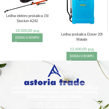
Leđna elektro prskalica 15l
Stocker A242
18.000,00
рсд
Leđna prskalica Doser 20l
DODAJ U KORPU
Matabi
12.600,00
рсд
DODAJ U KORPU
Uvoz i distribucija profesionalnog alata za
orezivanje i kalemljenja voća,baštenskog
programa i gumene obuće
PIB: 100111613
MB : 06339271