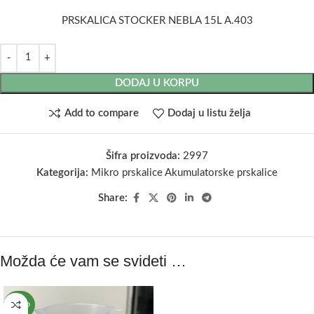
PRSKALICA STOCKER NEBLA 15L A.403
DODAJ U KORPU
Add to compare
Dodaj u listu želja
Šifra proizvoda:
2997
Kategorija:
Mikro prskalice Akumulatorske prskalice
Share:
Možda će vam se svideti …
NOVO