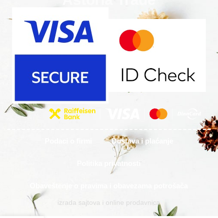
Podaci o firmi
Dostava i plaćanje
Politika privatnosti
Obaveštenje o pravima i obavezama potrošača
izrada sajtova i online prodavnica