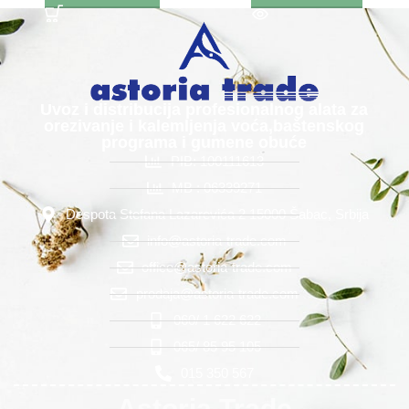
Uvoz i distribucija profesionalnog alata za
orezivanje i kalemljenja voća,baštenskog
programa i gumene obuće
PIB: 100111613
MB : 06339271
Despota Stefana Lazarevića 2 15000 Šabac, Srbija
info@astoria-trade.com
office@astoria-trade.com
prodaja@astoria-trade.com
060/ 1 622 622
065/ 85 95 105
015 350 567
Astoria Trade