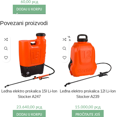
60,00
рсд
DODAJ U KORPU
Povezani proizvodi
NEMA
NA STA
NJU
Leđna elektro prskalica 15l Li-Ion
Leđna elektro prskalica 12l Li-Ion
Stocker A247
Stocker A239
23.640,00
рсд
15.000,00
рсд
DODAJ U KORPU
PROČITAJTE JOŠ