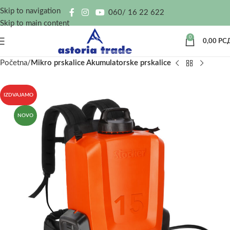
Skip to navigation
060/ 16 22 622
Skip to main content
0
0,00
РС
Početna
Mikro prskalice Akumulatorske prskalice
IZDVAJAMO
NOVO