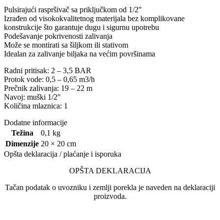
Pulsirajući raspršivač sa priključkom od 1/2″
Izrađen od visokokvalitetnog materijala bez komplikovane
konstrukcije što garantuje dugu i sigurnu upotrebu
Podešavanje pokrivenosti zalivanja
Može se montirati sa šiljkom ili stativom
Idealan za zalivanje biljaka na većim površinama
Radni pritisak: 2 – 3,5 BAR
Protok vode: 0,5 – 0,65 m3/h
Prečnik zalivanja: 19 – 22 m
Navoj: muški 1/2″
Količina mlaznica: 1
Dodatne informacije
Težina
0,1 kg
Dimenzije
20 × 20 cm
Opšta deklaracija / plaćanje i isporuka
OPŠTA DEKLARACIJA
Tačan podatak o uvozniku i zemlji porekla je naveden na deklaraciji
proizvoda.