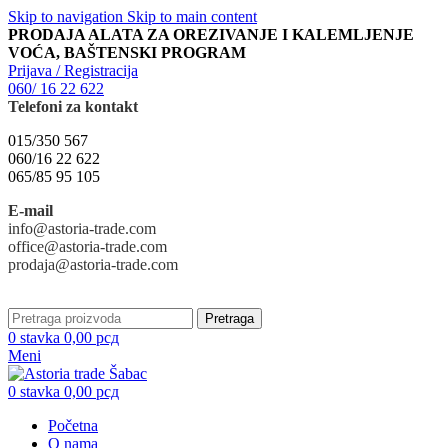
Skip to navigation
Skip to main content
PRODAJA ALATA ZA OREZIVANJE I KALEMLJENJE
VOĆA, BAŠTENSKI PROGRAM
Prijava / Registracija
060/ 16 22 622
Telefoni za kontakt
015/350 567
060/16 22 622
065/85 95 105
E-mail
info@astoria-trade.com
office@astoria-trade.com
prodaja@astoria-trade.com
Pretraga
0
stavka
0,00
рсд
Meni
0
stavka
0,00
рсд
Početna
O nama