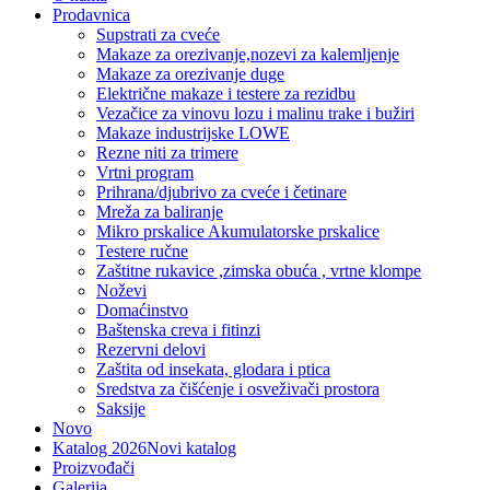
Prodavnica
Supstrati za cveće
Makaze za orezivanje,nozevi za kalemljenje
Makaze za orezivanje duge
Električne makaze i testere za rezidbu
Vezačice za vinovu lozu i malinu trake i bužiri
Makaze industrijske LOWE
Rezne niti za trimere
Vrtni program
Prihrana/djubrivo za cveće i četinare
Mreža za baliranje
Mikro prskalice Akumulatorske prskalice
Testere ručne
Zaštitne rukavice ,zimska obuća , vrtne klompe
Noževi
Domaćinstvo
Baštenska creva i fitinzi
Rezervni delovi
Zaštita od insekata, glodara i ptica
Sredstva za čišćenje i osveživači prostora
Saksije
Novo
Katalog 2026
Novi katalog
Proizvođači
Galerija