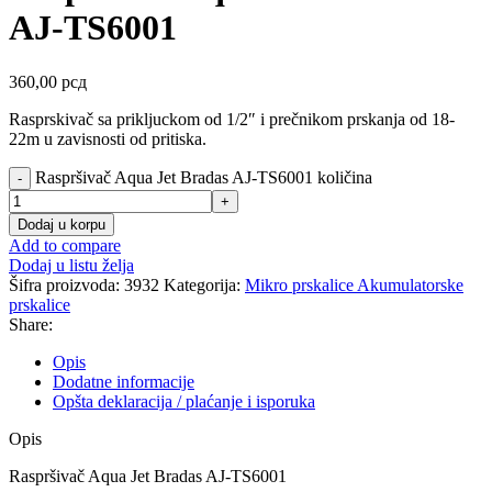
AJ-TS6001
360,00
рсд
Rasprskivač sa prikljuckom od 1/2″ i prečnikom prskanja od 18-
22m u zavisnosti od pritiska.
Raspršivač Aqua Jet Bradas AJ-TS6001 količina
Dodaj u korpu
Add to compare
Dodaj u listu želja
Šifra proizvoda:
3932
Kategorija:
Mikro prskalice Akumulatorske
prskalice
Share:
Opis
Dodatne informacije
Opšta deklaracija / plaćanje i isporuka
Opis
Raspršivač Aqua Jet Bradas AJ-TS6001