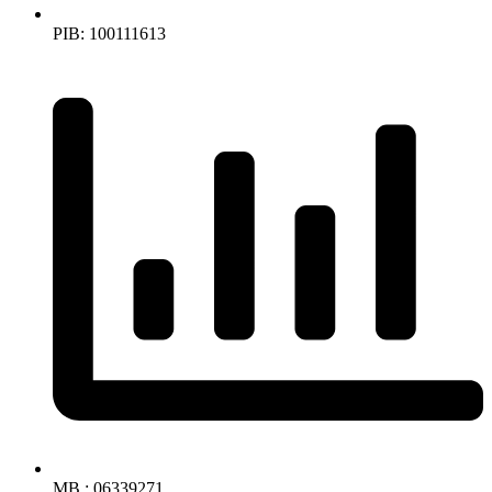
PIB: 100111613
MB : 06339271