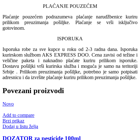
PLAĆANJE POUZEĆEM
Plaćanje pouzećem podrazumeva plaćanje narudžbenice kuriru
prilikom preuzimanja pošiljke. Plaćanje se vrši isključivo
gotovinom.
ISPORUKA
Isporuka robe za sve kupce u roku od 2-3 radna dana. Isporuka
kurirskom službom AKS EXPRESS DOO. Cena zavisi od težine i
veličine paketa i naknadno plaćate kuriru prilikom isporuke.
Dostavu pošiljki vrši kurirska služba i moguća je samo na teritoriji
Srbije . Prilikom preuzimanja pošiljke, potrebno je samo potpisati
adresnicu i da izvršite plaćanje kuriru prilikom preuzimanja pošiljke.
Povezani proizvodi
Novo
Add to compare
Brzi prikaz
Dodaj u listu želja
DOZATOR za pesticide 100ml