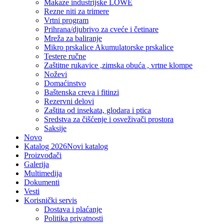
Makaze industrijske LOWE
Rezne niti za trimere
Vrtni program
Prihrana/djubrivo za cveće i četinare
Mreža za baliranje
Mikro prskalice Akumulatorske prskalice
Testere ručne
Zaštitne rukavice ,zimska obuća , vrtne klompe
Noževi
Domaćinstvo
Baštenska creva i fitinzi
Rezervni delovi
Zaštita od insekata, glodara i ptica
Sredstva za čišćenje i osveživači prostora
Saksije
Novo
Katalog 2026
Novi katalog
Proizvođači
Galerija
Multimedija
Dokumenti
Vesti
Korisnički servis
Dostava i plaćanje
Politika privatnosti