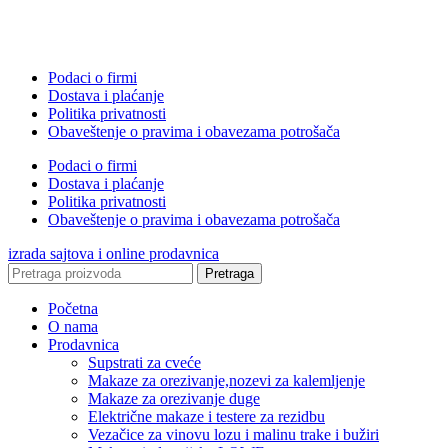
Podaci o firmi
Dostava i plaćanje
Politika privatnosti
Obaveštenje o pravima i obavezama potrošača
Podaci o firmi
Dostava i plaćanje
Politika privatnosti
Obaveštenje o pravima i obavezama potrošača
izrada sajtova i online prodavnica
Pretraga
Početna
O nama
Prodavnica
Supstrati za cveće
Makaze za orezivanje,nozevi za kalemljenje
Makaze za orezivanje duge
Električne makaze i testere za rezidbu
Vezačice za vinovu lozu i malinu trake i bužiri