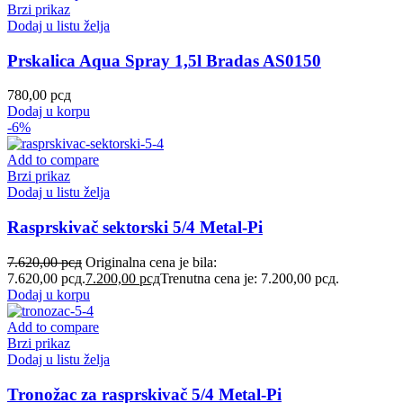
Brzi prikaz
Dodaj u listu želja
Prskalica Aqua Spray 1,5l Bradas AS0150
780,00
рсд
Dodaj u korpu
-6%
Add to compare
Brzi prikaz
Dodaj u listu želja
Rasprskivač sektorski 5/4 Metal-Pi
7.620,00
рсд
Originalna cena je bila:
7.620,00 рсд.
7.200,00
рсд
Trenutna cena je: 7.200,00 рсд.
Dodaj u korpu
Add to compare
Brzi prikaz
Dodaj u listu želja
Tronožac za rasprskivač 5/4 Metal-Pi