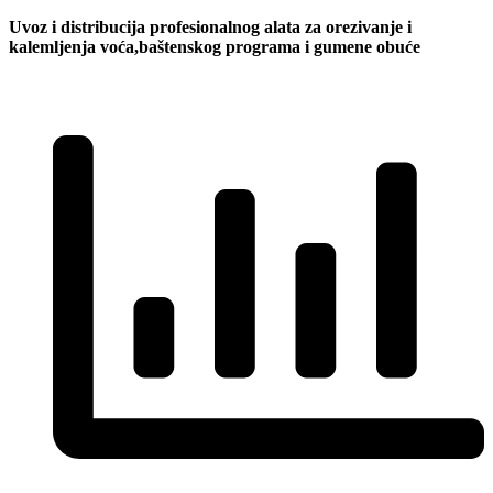
Uvoz i distribucija profesionalnog alata za orezivanje i
kalemljenja voća,baštenskog programa i gumene obuće