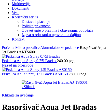
Multimedija
Dokumenti
Vesti
Korisnički servis
Dostava i plaćanje
Politika privatnosti
Obaveštenje o pravima i obavezama potrošača
Izjava o odustanku ugovora na daljinu
Kontakt
Početna
Mikro prskalice Akumulatorske prskalice
Raspršivač Aqua
Jet Bradas AJ-TS6001
Prskalica Aqua Spray 0.75l Bradas
240,00
рсд
Nazad na proizvode
Prskalica Aqua Spray 1,5l Bradas AS0150
780,00
рсд
Kliknite za uvećanje
Raspršivač Aqua Jet Bradas