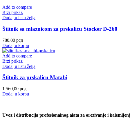
Add to compare
Brzi prikaz
Dodaj u listu želja
Štitnik sa mlaznicom za prskalicu Stocker D-260
780,00
рсд
Dodaj u korpu
Add to compare
Brzi prikaz
Dodaj u listu želja
Štitnik za prskalicu Matabi
1.560,00
рсд
Dodaj u korpu
Uvoz i distribucija profesionalnog alata za orezivanje i kaleml