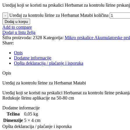
Uredjaj koji se koristi na prskalici Herbamat za kontrolu širine prskan
Uređaj za kontrolu širine za Herbamat Matabi količina
Dodaj u korpu
Add to compare
Dodaj u listu želja
Šifra proizvoda:
2328
Kategorija:
Mikro prskalice Akumulatorske prs
Share:
Opis
Dodatne informacije
Opšta deklaracija / plaćanje i isporuka
Opis
Uređaj za kontrolu širine za Herbamat Matabi
Uređaj koji se koristi na prskalici Herbamat za kontrolu širine prskanj
Redukuje širinu aplikacije na 50-80 cm
Dodatne informacije
Težina
0,05 kg
Dimenzije
5 × 4 cm
Opšta deklaracija / plaćanje i isporuka