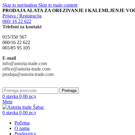
Skip to navigation
Skip to main content
PRODAJA ALATA ZA OREZIVANJE I KALEMLJENJE VO
Prijava / Registracija
060/ 16 22 622
Telefoni za kontakt
015/350 567
060/16 22 622
065/85 95 105
E-mail
info@astoria-trade.com
office@astoria-trade.com
prodaja@astoria-trade.com
Pretraga
0
stavka
0,00
рсд
Meni
0
stavka
0,00
рсд
Početna
O nama
Prodavnica