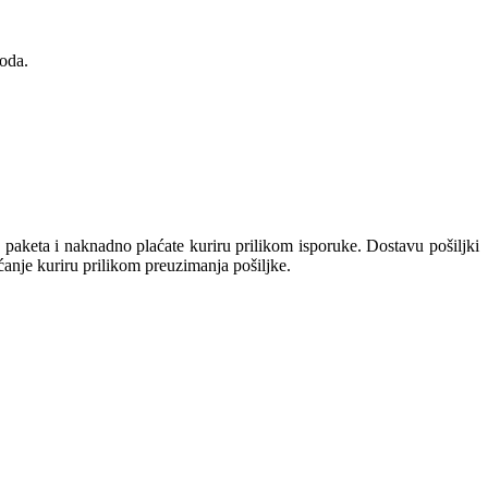
oda.
keta i naknadno plaćate kuriru prilikom isporuke. Dostavu pošiljki
aćanje kuriru prilikom preuzimanja pošiljke.