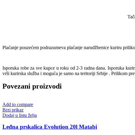
Tač
Plaćanje pouzećem podrazumeva plaćanje narudžbenice kuriru prilikom
Isporuka robe za sve kupce u roku od 2-3 radna dana. Isporuka kur
vrši kurirska služba i moguća je samo na teritoriji Srbije . Prilikom pr
Povezani proizvodi
Add to compare
Brzi prikaz
Dodaj u listu želja
Leđna prskalica Evolution 20l Matabi