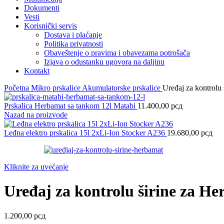
Dokumenti
Vesti
Korisnički servis
Dostava i plaćanje
Politika privatnosti
Obaveštenje o pravima i obavezama potrošača
Izjava o odustanku ugovora na daljinu
Kontakt
Početna
Mikro prskalice Akumulatorske prskalice
Uređaj za kontrolu
Prskalica Herbamat sa tankom 12l Matabi
11.400,00
рсд
Nazad na proizvode
Leđna elektro prskalica 15l 2xLi-Ion Stocker A236
19.680,00
рсд
Kliknite za uvećanje
Uređaj za kontrolu širine za H
1.200,00
рсд