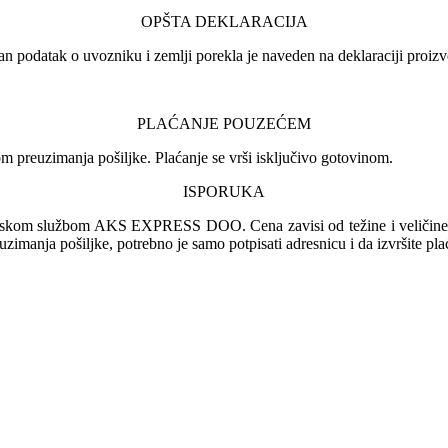
OPŠTA DEKLARACIJA
an podatak o uvozniku i zemlji porekla je naveden na deklaraciji proizv
PLAĆANJE POUZEĆEM
 preuzimanja pošiljke. Plaćanje se vrši isključivo gotovinom.
ISPORUKA
irskom službom AKS EXPRESS DOO. Cena zavisi od težine i veličine pa
euzimanja pošiljke, potrebno je samo potpisati adresnicu i da izvršite pl