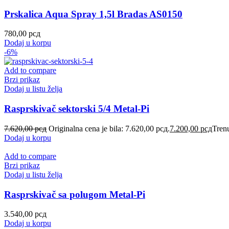
Prskalica Aqua Spray 1,5l Bradas AS0150
780,00
рсд
Dodaj u korpu
-6%
Add to compare
Brzi prikaz
Dodaj u listu želja
Rasprskivač sektorski 5/4 Metal-Pi
7.620,00
рсд
Originalna cena je bila: 7.620,00 рсд.
7.200,00
рсд
Trenu
Dodaj u korpu
Add to compare
Brzi prikaz
Dodaj u listu želja
Rasprskivač sa polugom Metal-Pi
3.540,00
рсд
Dodaj u korpu