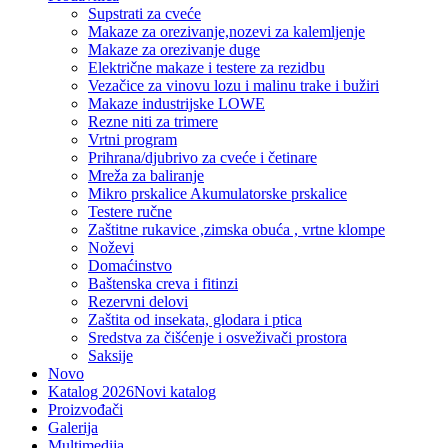
Supstrati za cveće
Makaze za orezivanje,nozevi za kalemljenje
Makaze za orezivanje duge
Električne makaze i testere za rezidbu
Vezačice za vinovu lozu i malinu trake i bužiri
Makaze industrijske LOWE
Rezne niti za trimere
Vrtni program
Prihrana/djubrivo za cveće i četinare
Mreža za baliranje
Mikro prskalice Akumulatorske prskalice
Testere ručne
Zaštitne rukavice ,zimska obuća , vrtne klompe
Noževi
Domaćinstvo
Baštenska creva i fitinzi
Rezervni delovi
Zaštita od insekata, glodara i ptica
Sredstva za čišćenje i osveživači prostora
Saksije
Novo
Katalog 2026
Novi katalog
Proizvođači
Galerija
Multimedija