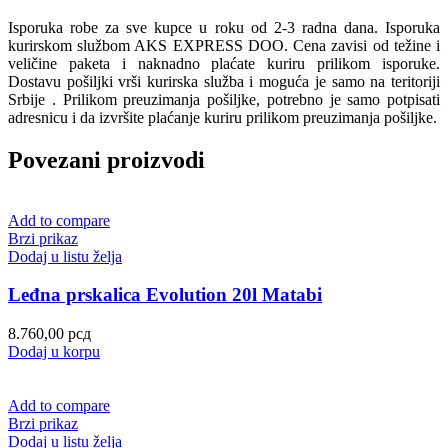
Isporuka robe za sve kupce u roku od 2-3 radna dana. Isporuka
kurirskom službom AKS EXPRESS DOO. Cena zavisi od težine i
veličine paketa i naknadno plaćate kuriru prilikom isporuke.
Dostavu pošiljki vrši kurirska služba i moguća je samo na teritoriji
Srbije . Prilikom preuzimanja pošiljke, potrebno je samo potpisati
adresnicu i da izvršite plaćanje kuriru prilikom preuzimanja pošiljke.
Povezani proizvodi
Add to compare
Brzi prikaz
Dodaj u listu želja
Leđna prskalica Evolution 20l Matabi
8.760,00
рсд
Dodaj u korpu
Add to compare
Brzi prikaz
Dodaj u listu želja