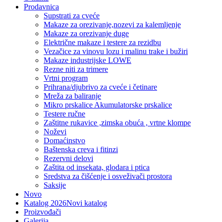
Prodavnica
Supstrati za cveće
Makaze za orezivanje,nozevi za kalemljenje
Makaze za orezivanje duge
Električne makaze i testere za rezidbu
Vezačice za vinovu lozu i malinu trake i bužiri
Makaze industrijske LOWE
Rezne niti za trimere
Vrtni program
Prihrana/djubrivo za cveće i četinare
Mreža za baliranje
Mikro prskalice Akumulatorske prskalice
Testere ručne
Zaštitne rukavice ,zimska obuća , vrtne klompe
Noževi
Domaćinstvo
Baštenska creva i fitinzi
Rezervni delovi
Zaštita od insekata, glodara i ptica
Sredstva za čišćenje i osveživači prostora
Saksije
Novo
Katalog 2026
Novi katalog
Proizvođači
Galerija