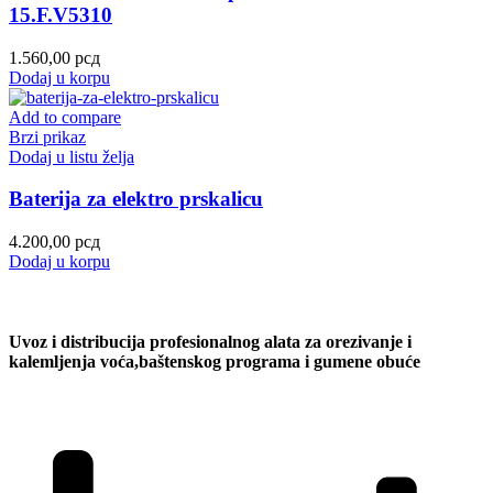
15.F.V5310
1.560,00
рсд
Dodaj u korpu
Add to compare
Brzi prikaz
Dodaj u listu želja
Baterija za elektro prskalicu
4.200,00
рсд
Dodaj u korpu
Uvoz i distribucija profesionalnog alata za orezivanje i
kalemljenja voća,baštenskog programa i gumene obuće