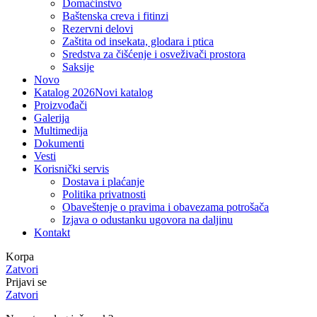
Domaćinstvo
Baštenska creva i fitinzi
Rezervni delovi
Zaštita od insekata, glodara i ptica
Sredstva za čišćenje i osveživači prostora
Saksije
Novo
Katalog 2026
Novi katalog
Proizvođači
Galerija
Multimedija
Dokumenti
Vesti
Korisnički servis
Dostava i plaćanje
Politika privatnosti
Obaveštenje o pravima i obavezama potrošača
Izjava o odustanku ugovora na daljinu
Kontakt
Korpa
Zatvori
Prijavi se
Zatvori