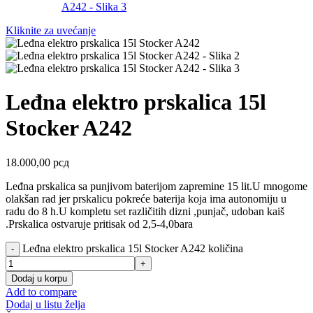
Kliknite za uvećanje
Leđna elektro prskalica 15l
Stocker A242
18.000,00
рсд
Leđna prskalica sa punjivom baterijom zapremine 15 lit.U mnogome
olakšan rad jer prskalicu pokreće baterija koja ima autonomiju u
radu do 8 h.U kompletu set različitih dizni ,punjač, udoban kaiš
.Prskalica ostvaruje pritisak od 2,5-4,0bara
Leđna elektro prskalica 15l Stocker A242 količina
Dodaj u korpu
Add to compare
Dodaj u listu želja