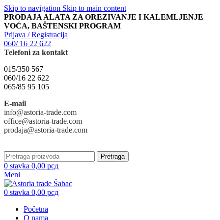
Skip to navigation
Skip to main content
PRODAJA ALATA ZA OREZIVANJE I KALEMLJENJE
VOĆA, BAŠTENSKI PROGRAM
Prijava / Registracija
060/ 16 22 622
Telefoni za kontakt
015/350 567
060/16 22 622
065/85 95 105
E-mail
info@astoria-trade.com
office@astoria-trade.com
prodaja@astoria-trade.com
Pretraga
0
stavka
0,00
рсд
Meni
0
stavka
0,00
рсд
Početna
O nama