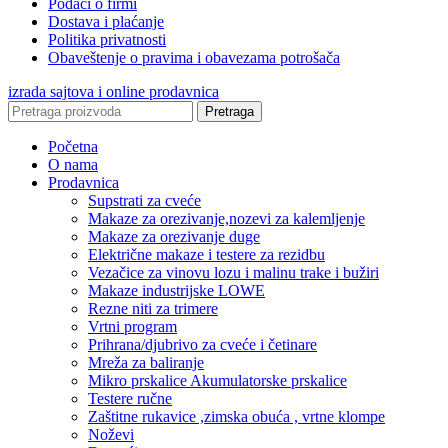
Podaci o firmi
Dostava i plaćanje
Politika privatnosti
Obaveštenje o pravima i obavezama potrošača
izrada sajtova i online prodavnica
Pretraga
Početna
O nama
Prodavnica
Supstrati za cveće
Makaze za orezivanje,nozevi za kalemljenje
Makaze za orezivanje duge
Električne makaze i testere za rezidbu
Vezačice za vinovu lozu i malinu trake i bužiri
Makaze industrijske LOWE
Rezne niti za trimere
Vrtni program
Prihrana/djubrivo za cveće i četinare
Mreža za baliranje
Mikro prskalice Akumulatorske prskalice
Testere ručne
Zaštitne rukavice ,zimska obuća , vrtne klompe
Noževi