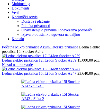
Multimedija
Dokumenti
Vesti
Korisnički servis
Dostava i plaćanje
Politika privatnosti
Obaveštenje o pravima i obavezama potrošača
Izjava o odustanku ugovora na daljinu
Kontakt
Početna
Mikro prskalice Akumulatorske prskalice
Leđna elektro
prskalica 15l Stocker A242
Leđna elektro prskalica 12l Li-Ion Stocker A239
15.000,00
рсд
Nazad na proizvode
Leđna elektro prskalica 15l Li-Ion Stocker A247
23.640,00
рсд