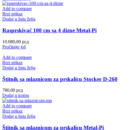
Add to compare
Brzi prikaz
Dodaj u listu želja
Rasprskivač 100 cm sa 4 dizne Metal-Pi
10.080,00
рсд
Pročitajte još
Add to compare
Brzi prikaz
Dodaj u listu želja
Štitnik sa mlaznicom za prskalicu Stocker D-260
780,00
рсд
Dodaj u korpu
Add to compare
Brzi prikaz
Dodaj u listu želja
Štitnik sa mlaznicom za prskalicu Metal-Pi