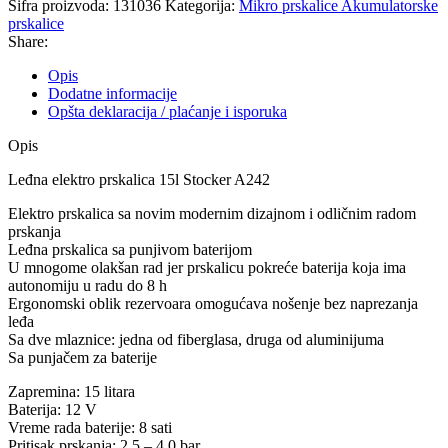
Šifra proizvoda:
131036
Kategorija:
Mikro prskalice Akumulatorske
prskalice
Share:
Opis
Dodatne informacije
Opšta deklaracija / plaćanje i isporuka
Opis
Leđna elektro prskalica 15l Stocker A242
Elektro prskalica sa novim modernim dizajnom i odličnim radom
prskanja
Leđna prskalica sa punjivom baterijom
U mnogome olakšan rad jer prskalicu pokreće baterija koja ima
autonomiju u radu do 8 h
Ergonomski oblik rezervoara omogućava nošenje bez naprezanja
leđa
Sa dve mlaznice: jedna od fiberglasa, druga od aluminijuma
Sa punjačem za baterije
Zapremina: 15 litara
Baterija: 12 V
Vreme rada baterije: 8 sati
Pritisak prskanja: 2,5 – 4,0 bar