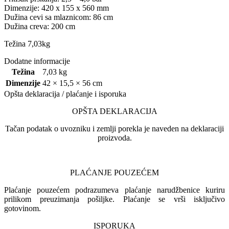
Dimenzije: 420 x 155 x 560 mm
Dužina cevi sa mlaznicom: 86 cm
Dužina creva: 200 cm
Težina 7,03kg
Dodatne informacije
Težina
7,03 kg
Dimenzije
42 × 15,5 × 56 cm
Opšta deklaracija / plaćanje i isporuka
OPŠTA DEKLARACIJA
Tačan podatak o uvozniku i zemlji porekla je naveden na deklaraciji
proizvoda.
PLAĆANJE POUZEĆEM
Plaćanje pouzećem podrazumeva plaćanje narudžbenice kuriru
prilikom preuzimanja pošiljke. Plaćanje se vrši isključivo
gotovinom.
ISPORUKA