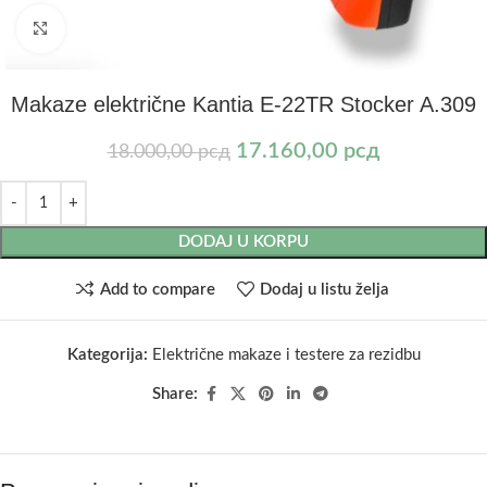
Kliknite za uvećanje
Makaze električne Kantia E-22TR Stocker A.309
17.160,00
рсд
18.000,00
рсд
DODAJ U KORPU
Add to compare
Dodaj u listu želja
Kategorija:
Električne makaze i testere za rezidbu
Share: