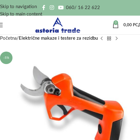
Skip to navigation
060/ 16 22 622
Skip to main content
0
0,00
РС
Početna
Električne makaze i testere za rezidbu
-5%