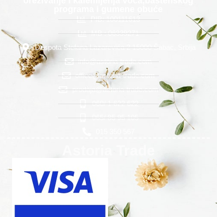
orezivanje i kalemljenja voća,baštenskog
programa i gumene obuće
PIB: 100111613
MB : 06339271
Despota Stefana Lazarevića 2 15000 Šabac, Srbija
info@astoria-trade.com
office@astoria-trade.com
prodaja@astoria-trade.com
060/ 1 622 622
065/ 85 95 105
015 350 567
Astoria Trade