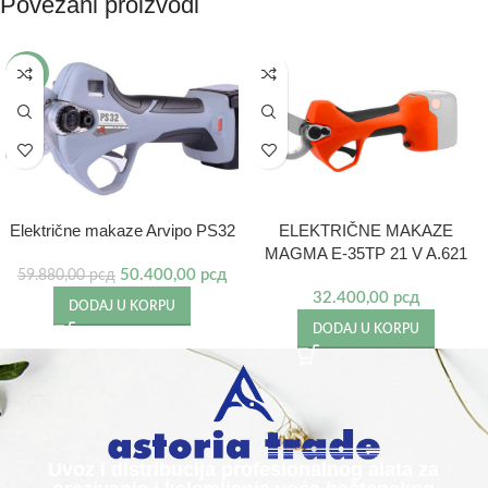
Povezani proizvodi
-16%
Električne makaze Arvipo PS32
ELEKTRIČNE MAKAZE
MAGMA E-35TP 21 V A.621
50.400,00
рсд
59.880,00
рсд
32.400,00
рсд
DODAJ U KORPU
DODAJ U KORPU
Uvoz i distribucija profesionalnog alata za