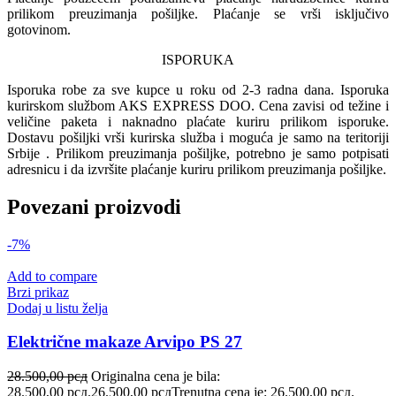
prilikom preuzimanja pošiljke. Plaćanje se vrši isključivo
gotovinom.
ISPORUKA
Isporuka robe za sve kupce u roku od 2-3 radna dana. Isporuka
kurirskom službom AKS EXPRESS DOO. Cena zavisi od težine i
veličine paketa i naknadno plaćate kuriru prilikom isporuke.
Dostavu pošiljki vrši kurirska služba i moguća je samo na teritoriji
Srbije . Prilikom preuzimanja pošiljke, potrebno je samo potpisati
adresnicu i da izvršite plaćanje kuriru prilikom preuzimanja pošiljke.
Povezani proizvodi
-7%
Add to compare
Brzi prikaz
Dodaj u listu želja
Električne makaze Arvipo PS 27
28.500,00
рсд
Originalna cena je bila:
28.500,00 рсд.
26.500,00
рсд
Trenutna cena je: 26.500,00 рсд.