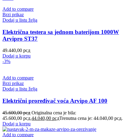
Add to compare
Brzi prikaz
Dodaj u listu želja
Električna testera sa jednom baterijom 1000W
Arvipro ST37
49.440,00
рсд
Dodaj u korpu
-3%
Add to compare
Brzi prikaz
Dodaj u listu želja
Električni proređivač voća Arvipo AF 100
45.600,00
рсд
Originalna cena je bila:
45.600,00 рсд.
44.040,00
рсд
Trenutna cena je: 44.040,00 рсд.
Dodaj u korpu
Add to compare