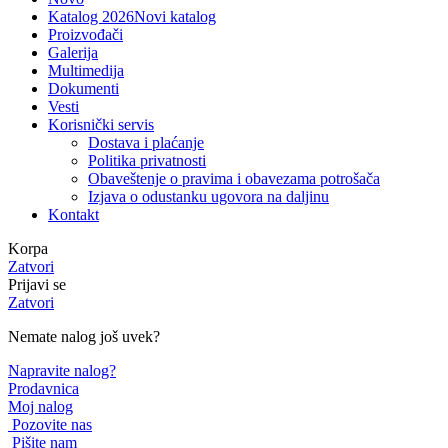
Katalog 2026
Novi katalog
Proizvođači
Galerija
Multimedija
Dokumenti
Vesti
Korisnički servis
Dostava i plaćanje
Politika privatnosti
Obaveštenje o pravima i obavezama potrošača
Izjava o odustanku ugovora na daljinu
Kontakt
Korpa
Zatvori
Prijavi se
Zatvori
Nemate nalog još uvek?
Napravite nalog?
Prodavnica
Moj nalog
Pozovite nas
Pišite nam