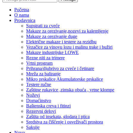
Početna
O nama
Prodavnica
Supstrati za cveće
Makaze za orezivanje,nozevi za kalemljenje
Makaze za orezivanje duge
Električne makaze i testere za rezidbu
Vezačice za vinovu lozu i malinu trake i bužiri
Makaze industrijske LOWE
Rezne niti za trimere
Vrtni program
Prihrana/djubrivo za cveće i četinare
Mreža za baliranje
Mikro prskalice Akumulatorske prskalice
Testere ručne
Zaštitne rukavice ,zimska obuća , vrtne klompe
Noževi
Domaćinstvo
Baštenska creva i fitinzi
Rezervni delovi
Zaštita od insekata, glodara i ptica
Sredstva za čišćenje i osveživači prostora
Saksije
Novo