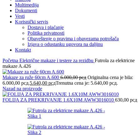
Multimedija
Dokumenti
Vesti
Korisnički servis
Dostava i plaćanje
Politika privatnosti
Obaveštenje o pravima i obavezama potrošača
Izjava o odustanku ugovora na daljinu
Kontakt
Početna
Električne makaze i testere za rezidbu
Futrola za elektricne
makaze A.426
Makaze za ruže 60cm A.600
6.000,00
рсд
Originalna cena je bila:
6.000,00 рсд.
5.640,00
рсд
Trenutna cena je: 5.640,00 рсд.
Nazad na proizvode
FOLIJA ZA PREKRIVANJE 1.6X10M AWW3016010
630,00
рсд