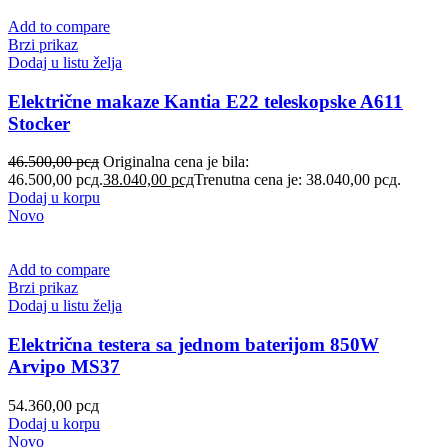
Add to compare
Brzi prikaz
Dodaj u listu želja
Električne makaze Kantia E22 teleskopske A611
Stocker
46.500,00
рсд
Originalna cena je bila:
46.500,00 рсд.
38.040,00
рсд
Trenutna cena je: 38.040,00 рсд.
Dodaj u korpu
Novo
Add to compare
Brzi prikaz
Dodaj u listu želja
Električna testera sa jednom baterijom 850W
Arvipo MS37
54.360,00
рсд
Dodaj u korpu
Novo