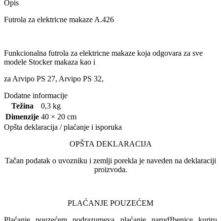
Opis
Futrola za elektricne makaze A.426
Funkcionalna futrola za elektricne makaze koja odgovara za sve
modele Stocker makaza kao i
za Arvipo PS 27, Arvipo PS 32,
Dodatne informacije
Težina
0,3 kg
Dimenzije
40 × 20 cm
Opšta deklaracija / plaćanje i isporuka
OPŠTA DEKLARACIJA
Tačan podatak o uvozniku i zemlji porekla je naveden na deklaraciji
proizvoda.
PLAĆANJE POUZEĆEM
Plaćanje pouzećem podrazumeva plaćanje narudžbenice kuriru