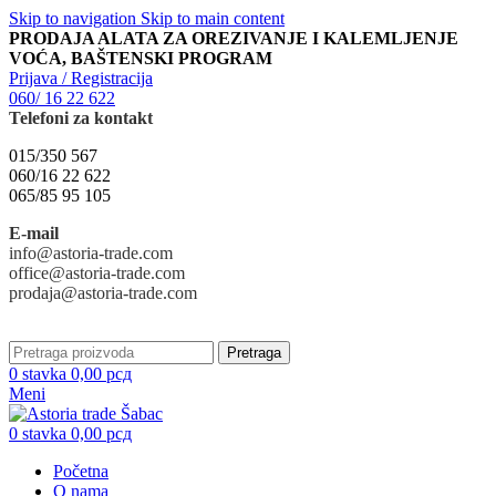
Skip to navigation
Skip to main content
PRODAJA ALATA ZA OREZIVANJE I KALEMLJENJE
VOĆA, BAŠTENSKI PROGRAM
Prijava / Registracija
060/ 16 22 622
Telefoni za kontakt
015/350 567
060/16 22 622
065/85 95 105
E-mail
info@astoria-trade.com
office@astoria-trade.com
prodaja@astoria-trade.com
Pretraga
0
stavka
0,00
рсд
Meni
0
stavka
0,00
рсд
Početna
O nama