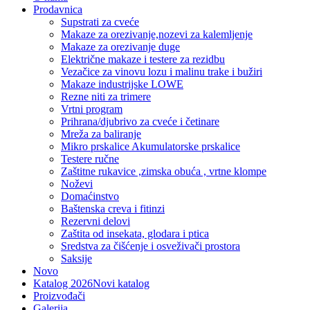
Prodavnica
Supstrati za cveće
Makaze za orezivanje,nozevi za kalemljenje
Makaze za orezivanje duge
Električne makaze i testere za rezidbu
Vezačice za vinovu lozu i malinu trake i bužiri
Makaze industrijske LOWE
Rezne niti za trimere
Vrtni program
Prihrana/djubrivo za cveće i četinare
Mreža za baliranje
Mikro prskalice Akumulatorske prskalice
Testere ručne
Zaštitne rukavice ,zimska obuća , vrtne klompe
Noževi
Domaćinstvo
Baštenska creva i fitinzi
Rezervni delovi
Zaštita od insekata, glodara i ptica
Sredstva za čišćenje i osveživači prostora
Saksije
Novo
Katalog 2026
Novi katalog
Proizvođači
Galerija