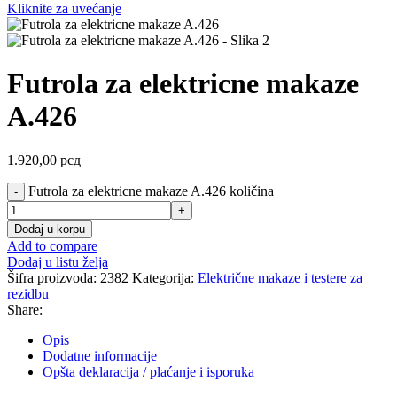
Kliknite za uvećanje
Futrola za elektricne makaze
A.426
1.920,00
рсд
Futrola za elektricne makaze A.426 količina
Dodaj u korpu
Add to compare
Dodaj u listu želja
Šifra proizvoda:
2382
Kategorija:
Električne makaze i testere za
rezidbu
Share:
Opis
Dodatne informacije
Opšta deklaracija / plaćanje i isporuka