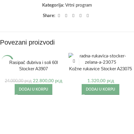
Kategorija:
Vrtni program
Share:
Povezani proizvodi
-5%
Rasipač đubriva i soli 60l
Stocker A3907
Kožne rukavice Stocker A23075
22.800,00
рсд
1.320,00
рсд
24.000,00
рсд
DODAJ U KORPU
DODAJ U KORPU