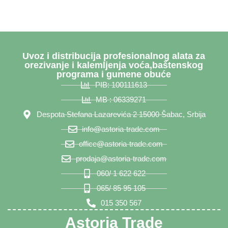
Uvoz i distribucija profesionalnog alata za
orezivanje i kalemljenja voća,baštenskog
programa i gumene obuće
PIB: 100111613
MB : 06339271
Despota Stefana Lazarevića 2 15000 Šabac, Srbija
info@astoria-trade.com
office@astoria-trade.com
prodaja@astoria-trade.com
060/ 1 622 622
065/ 85 95 105
015 350 567
Astoria Trade