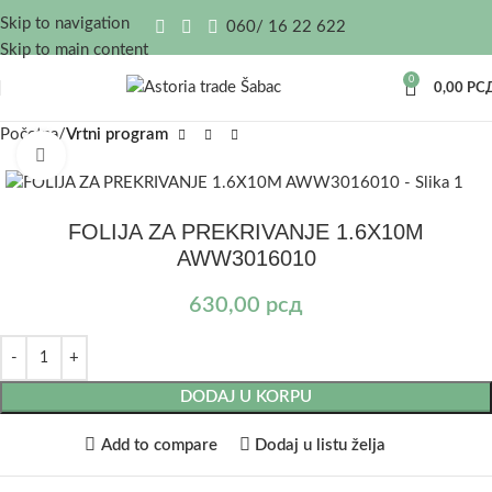
Skip to navigation
060/ 16 22 622
Skip to main content
0
0,00
РС
Početna
Vrtni program
Kliknite za uvećanje
FOLIJA ZA PREKRIVANJE 1.6X10M
AWW3016010
630,00
рсд
DODAJ U KORPU
Add to compare
Dodaj u listu želja