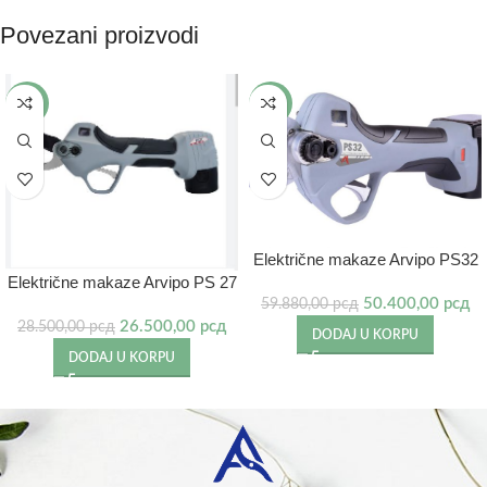
Povezani proizvodi
-7%
-16%
Električne makaze Arvipo PS32
Električne makaze Arvipo PS 27
50.400,00
рсд
59.880,00
рсд
26.500,00
рсд
28.500,00
рсд
DODAJ U KORPU
DODAJ U KORPU