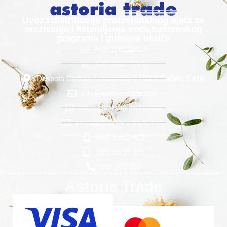
Uvoz i distribucija profesionalnog alata za
orezivanje i kalemljenja voća,baštenskog
programa i gumene obuće
PIB: 100111613
MB : 06339271
Despota Stefana Lazarevića 2 15000 Šabac, Srbija
info@astoria-trade.com
office@astoria-trade.com
prodaja@astoria-trade.com
060/ 1 622 622
065/ 85 95 105
015 350 567
Astoria Trade