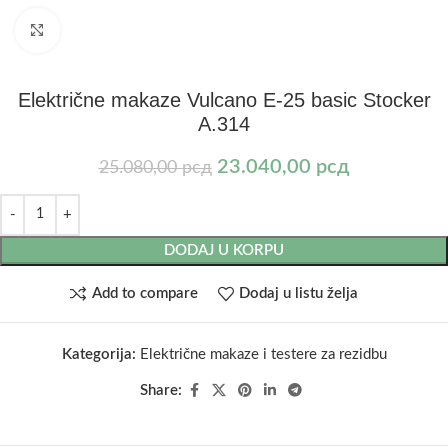
Kliknite za uvećanje
Električne makaze Vulcano E-25 basic Stocker
A.314
23.040,00
рсд
25.080,00
рсд
DODAJ U KORPU
Add to compare
Dodaj u listu želja
Kategorija:
Električne makaze i testere za rezidbu
Share: