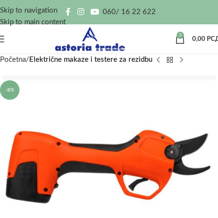
Skip to navigation
060/ 16 22 622
Skip to main content
0
0,00
РС
Početna
Električne makaze i testere za rezidbu
-8%