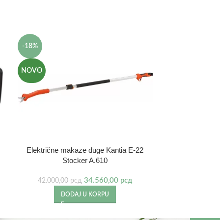
-18%
NOVO
Električne makaze duge Kantia E-22
Električna t
Stocker A.610
74
34.560,00
рсд
42.000,00
рсд
DO
DODAJ U KORPU