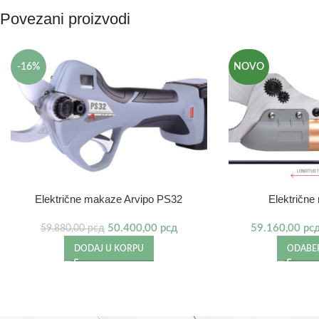
Povezani proizvodi
-16%
NOVO
Električne makaze Arvipo PS32
Električn
50.400,00
рсд
59.160,00
рс
59.880,00
рсд
DODAJ U KORPU
ODABER