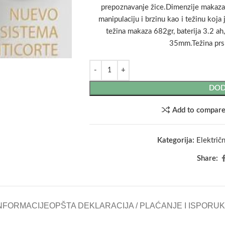
prepoznavanje žice.Dimenzije makaza
manipulaciju i brzinu kao i težinu koj
težina makaza 682gr, baterija 3.2 ah
35mm.Težina prs
DOD
Add to compar
Kategorija:
Električ
Share:
NFORMACIJE
OPŠTA DEKLARACIJA / PLAĆANJE I ISPORU