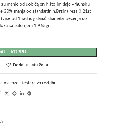
 su manje od uobičajenih što im daje vrhunsku
a je 30% manja od standardnih.Brzina reza 0.21s:
, (vise od 1 radnog dana), diametar sečenja do
luka sa baterijom 1.965gr
AJ U KORPU
e
Dodaj u listu želja
ne makaze i testere za rezidbu
KA