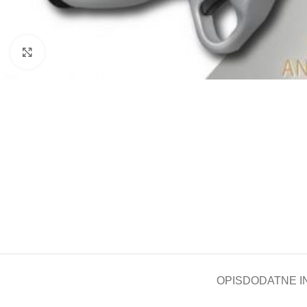
Kliknite za uvećanje
OPIS
DODATNE I