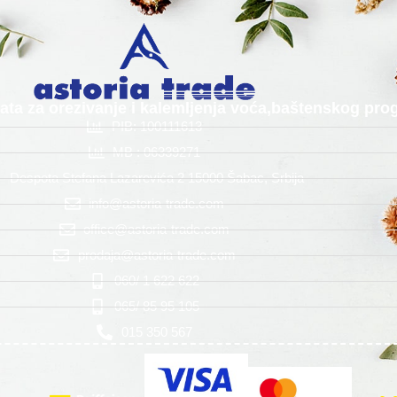
alata za orezivanje i kalemljenja voća,baštenskog p
PIB: 100111613
MB : 06339271
Despota Stefana Lazarevića 2 15000 Šabac, Srbija
info@astoria-trade.com
office@astoria-trade.com
prodaja@astoria-trade.com
060/ 1 622 622
065/ 85 95 105
015 350 567