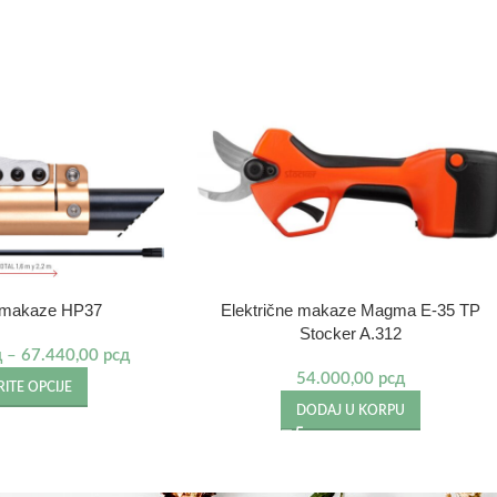
e makaze HP37
Električne makaze Magma E-35 TP
Stocker A.312
д
–
67.440,00
рсд
54.000,00
рсд
ITE OPCIJE
DODAJ U KORPU