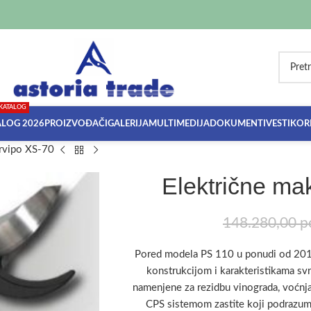
KATALOG
ALOG 2026
PROIZVOĐAČI
GALERIJA
MULTIMEDIJA
DOKUMENTI
VESTI
KORI
Arvipo XS-70
Električne ma
148.280,00
р
Pored modela PS 110 u ponudi od 2019
konstrukcijom i karakteristikama svr
namenjene za rezidbu vinograda, voćnj
CPS sistemom zastite koji podrazum