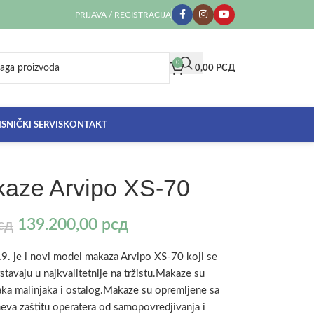
PRIJAVA / REGISTRACIJA
0
0,00
РСД
SNIČKI SERVIS
KONTAKT
kaze Arvipo XS-70
139.200,00
рсд
сд
. je i novi model makaza Arvipo XS-70 koji se
stavaju u najkvalitetnije na tržistu.Makaze su
aka malinjaka i ostalog.Makaze su opremljene sa
eva zaštitu operatera od samopovredjivanja i