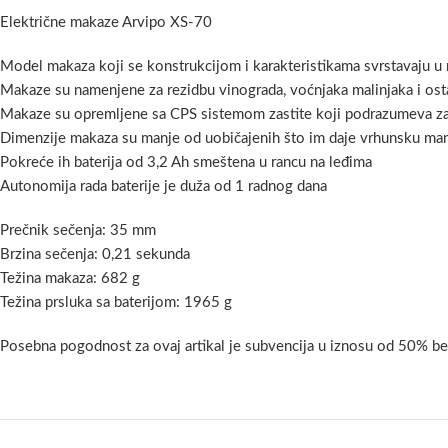
Električne makaze Arvipo XS-70
Model makaza koji se konstrukcijom i karakteristikama svrstavaju u na
Makaze su namenjene za rezidbu vinograda, voćnjaka malinjaka i ost
Makaze su opremljene sa CPS sistemom zastite koji podrazumeva zaš
Dimenzije makaza su manje od uobičajenih što im daje vrhunsku manip
Pokreće ih baterija od 3,2 Ah smeštena u rancu na leđima
Autonomija rada baterije je duža od 1 radnog dana
Prečnik sečenja: 35 mm
Brzina sečenja: 0,21 sekunda
Težina makaza: 682 g
Težina prsluka sa baterijom: 1965 g
Posebna pogodnost za ovaj artikal je subvencija u iznosu od 50% b