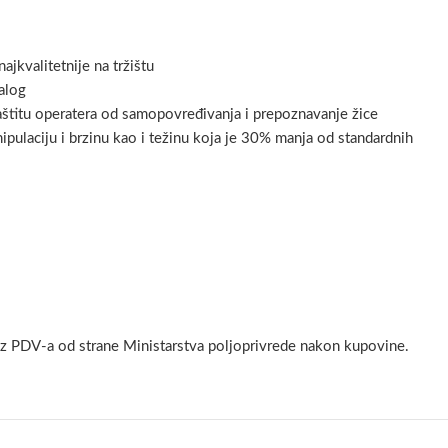
jkvalitetnije na tržištu
alog
titu operatera od samopovređivanja i prepoznavanje žice
ulaciju i brzinu kao i težinu koja je 30% manja od standardnih
ez PDV-a od strane Ministarstva poljoprivrede nakon kupovine.