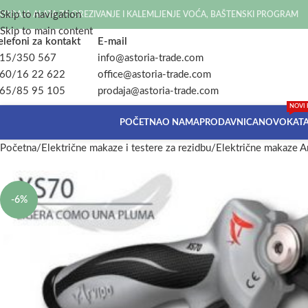
Skip to navigation
RODAJA ALATA ZA OREZIVANJE I KALEMLJENJE VOĆA, BAŠTENSKI PROGRAM
Skip to main content
elefoni za kontakt
E-mail
15/350 567
info@astoria-trade.com
60/16 22 622
office@astoria-trade.com
65/85 95 105
prodaja@astoria-trade.com
NOVI 
POČETNA
O NAMA
PRODAVNICA
NOVO
KAT
Početna
Električne makaze i testere za rezidbu
Električne makaze 
-6%