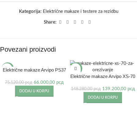
Kategorija:
Električne makaze i testere za rezidbu
Share:
Povezani proizvodi
-12%
-6%
Električne makaze Arvipo PS37
Električne makaze Arvipo XS-70
IZDVAJAMO
66.000,00
рсд
75.120,00
рсд
139.200,00
рсд
148.280,00
рсд
DODAJ U KORPU
DODAJ U KORPU