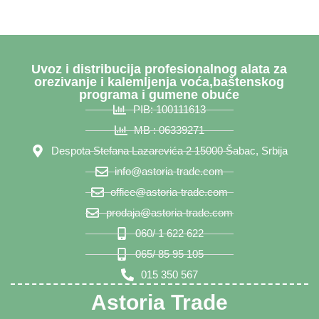
Uvoz i distribucija profesionalnog alata za
orezivanje i kalemljenja voća,baštenskog
programa i gumene obuće
PIB: 100111613
MB : 06339271
Despota Stefana Lazarevića 2 15000 Šabac, Srbija
info@astoria-trade.com
office@astoria-trade.com
prodaja@astoria-trade.com
060/ 1 622 622
065/ 85 95 105
015 350 567
Astoria Trade