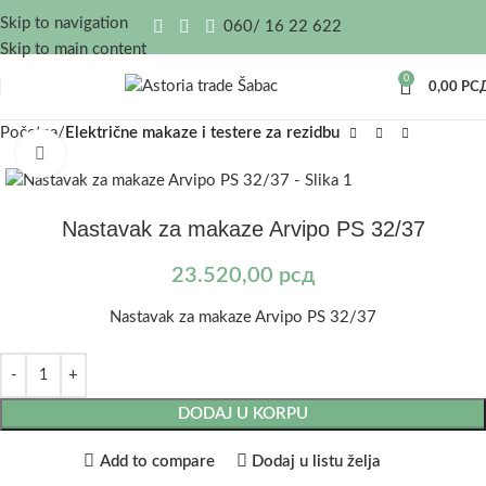
Skip to navigation
060/ 16 22 622
Skip to main content
0
0,00
РС
Početna
Električne makaze i testere za rezidbu
Kliknite za uvećanje
Nastavak za makaze Arvipo PS 32/37
23.520,00
рсд
Nastavak za makaze Arvipo PS 32/37
DODAJ U KORPU
Add to compare
Dodaj u listu želja