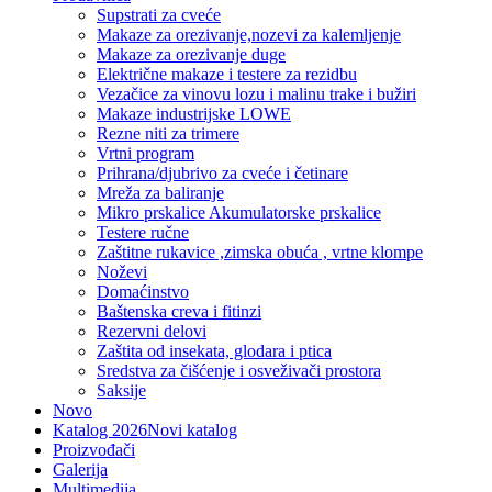
Supstrati za cveće
Makaze za orezivanje,nozevi za kalemljenje
Makaze za orezivanje duge
Električne makaze i testere za rezidbu
Vezačice za vinovu lozu i malinu trake i bužiri
Makaze industrijske LOWE
Rezne niti za trimere
Vrtni program
Prihrana/djubrivo za cveće i četinare
Mreža za baliranje
Mikro prskalice Akumulatorske prskalice
Testere ručne
Zaštitne rukavice ,zimska obuća , vrtne klompe
Noževi
Domaćinstvo
Baštenska creva i fitinzi
Rezervni delovi
Zaštita od insekata, glodara i ptica
Sredstva za čišćenje i osveživači prostora
Saksije
Novo
Katalog 2026
Novi katalog
Proizvođači
Galerija
Multimedija