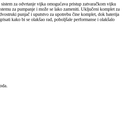
an sistem za odvrtanje vijka omogućava pristup zatvaračkom vijku
sistemu za pumpanje i može se lako zameniti. Uključeni komplet za
struki punjač i uputstvo za upotrebu čine komplet, dok baterija
sati kako bi se olakšao rad, poboljšale performanse i olakšalo
oda.