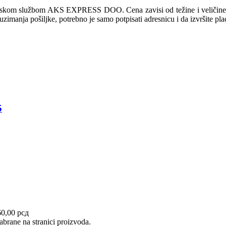
irskom službom AKS EXPRESS DOO. Cena zavisi od težine i veličine pa
euzimanja pošiljke, potrebno je samo potpisati adresnicu i da izvršite pl
5
60,00 рсд
abrane na stranici proizvoda.