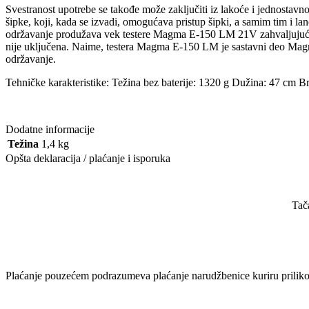
Svestranost upotrebe se takođe može zaključiti iz lakoće i jednostavn
šipke, koji, kada se izvadi, omogućava pristup šipki, a samim tim i 
održavanje produžava vek testere Magma E-150 LM 21V zahvaljujući j
nije uključena. Naime, testera Magma E-150 LM je sastavni deo Magma 
održavanje.
Tehničke karakteristike: Težina bez baterije: 1320 g Dužina: 47 c
Dodatne informacije
Težina
1,4 kg
Opšta deklaracija / plaćanje i isporuka
Tač
Plaćanje pouzećem podrazumeva plaćanje narudžbenice kuriru prilikom