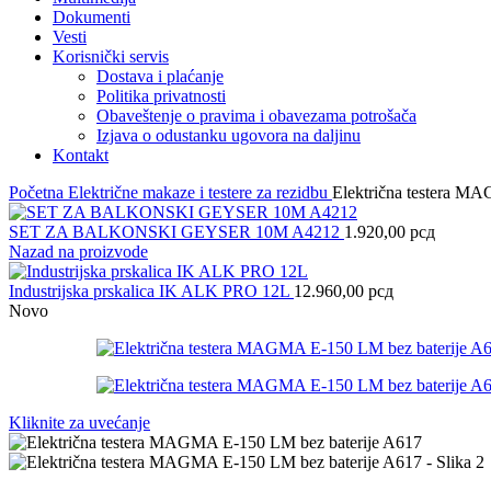
Dokumenti
Vesti
Korisnički servis
Dostava i plaćanje
Politika privatnosti
Obaveštenje o pravima i obavezama potrošača
Izjava o odustanku ugovora na daljinu
Kontakt
Početna
Električne makaze i testere za rezidbu
Električna testera M
SET ZA BALKONSKI GEYSER 10M A4212
1.920,00
рсд
Nazad na proizvode
Industrijska prskalica IK ALK PRO 12L
12.960,00
рсд
Novo
Kliknite za uvećanje