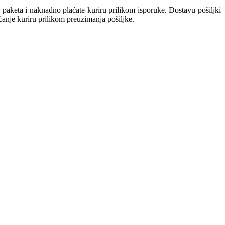
keta i naknadno plaćate kuriru prilikom isporuke. Dostavu pošiljki
aćanje kuriru prilikom preuzimanja pošiljke.