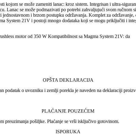
osti kojom se može zameniti lanac: kroz sistem. Integrisan i ultra-sigur
lancu. Lanac se može podmazivati po potrebi zahvaljujući svom ručnom 
ednostavnom i brzom postupku održavanja. Komplet za održavanje, dvo
System 21V i postoji mnogo dodataka koji se mogu priključiti i integri
m Brushless motor od 350 W Kompatibilnost sa Magma System 21V: da
OPŠTA DEKLARACIJA
an podatak o uvozniku i zemlji porekla je naveden na deklaraciji proizv
PLAĆANJE POUZEĆEM
 preuzimanja pošiljke. Plaćanje se vrši isključivo gotovinom.
ISPORUKA