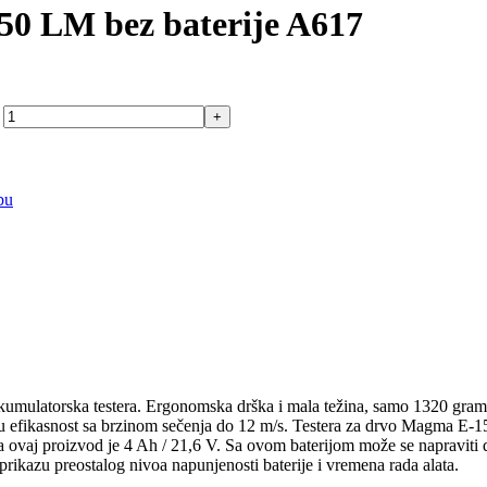
50 LM bez baterije A617
bu
umulatorska testera. Ergonomska drška i mala težina, samo 1320 grama
iku efikasnost sa brzinom sečenja do 12 m/s. Testera za drvo Magma E-
za ovaj proizvod je 4 Ah / 21,6 V. Sa ovom baterijom može se napraviti
ikazu preostalog nivoa napunjenosti baterije i vremena rada alata.