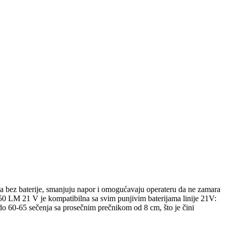
 bez baterije, smanjuju napor i omogućavaju operateru da ne zamara
150 LM 21 V je kompatibilna sa svim punjivim baterijama linije 21V:
 do 60-65 sečenja sa prosečnim prečnikom od 8 cm, što je čini