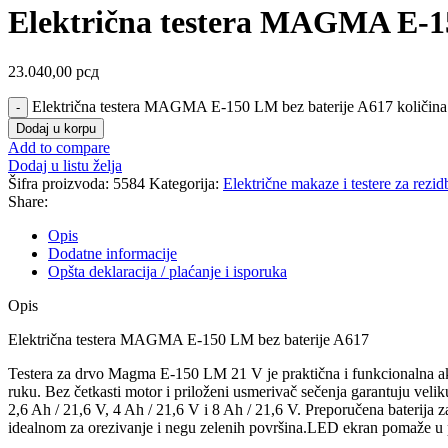
Električna testera MAGMA E-1
23.040,00
рсд
Električna testera MAGMA E-150 LM bez baterije A617 količina
Dodaj u korpu
Add to compare
Dodaj u listu želja
Šifra proizvoda:
5584
Kategorija:
Električne makaze i testere za rezid
Share:
Opis
Dodatne informacije
Opšta deklaracija / plaćanje i isporuka
Opis
Električna testera MAGMA E-150 LM bez baterije A617
Testera za drvo Magma E-150 LM 21 V je praktična i funkcionalna ak
ruku. Bez četkasti motor i priloženi usmerivač sečenja garantuju vel
2,6 Ah / 21,6 V, 4 Ah / 21,6 V i 8 Ah / 21,6 V. Preporučena baterija 
idealnom za orezivanje i negu zelenih površina.LED ekran pomaže u pr