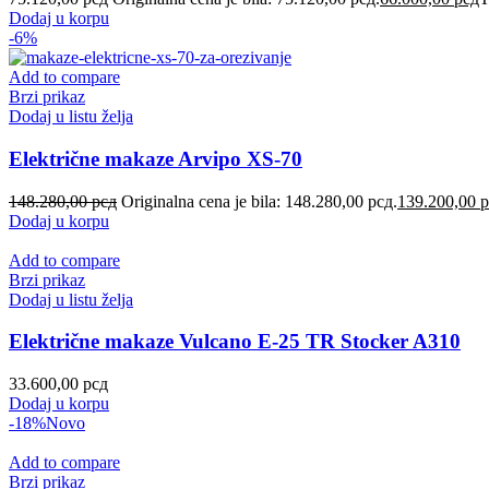
Dodaj u korpu
-6%
Add to compare
Brzi prikaz
Dodaj u listu želja
Električne makaze Arvipo XS-70
148.280,00
рсд
Originalna cena je bila: 148.280,00 рсд.
139.200,00
р
Dodaj u korpu
Add to compare
Brzi prikaz
Dodaj u listu želja
Električne makaze Vulcano E-25 TR Stocker A310
33.600,00
рсд
Dodaj u korpu
-18%
Novo
Add to compare
Brzi prikaz