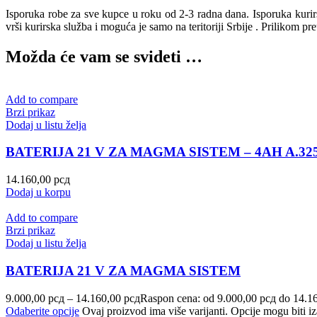
Isporuka robe za sve kupce u roku od 2-3 radna dana. Isporuka kur
vrši kurirska služba i moguća je samo na teritoriji Srbije . Prilikom pr
Možda će vam se svideti …
Add to compare
Brzi prikaz
Dodaj u listu želja
BATERIJA 21 V ZA MAGMA SISTEM – 4AH A.32
14.160,00
рсд
Dodaj u korpu
Add to compare
Brzi prikaz
Dodaj u listu želja
BATERIJA 21 V ZA MAGMA SISTEM
9.000,00
рсд
–
14.160,00
рсд
Raspon cena: od 9.000,00 рсд do 14.1
Odaberite opcije
Ovaj proizvod ima više varijanti. Opcije mogu biti iz