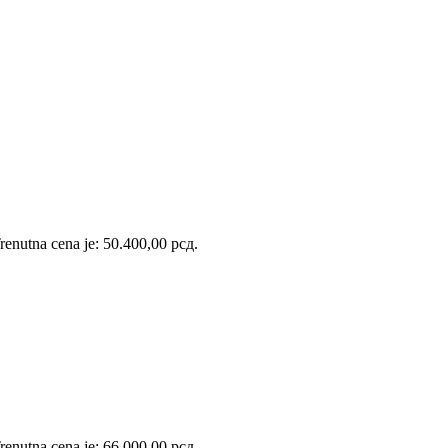
renutna cena je: 50.400,00 рсд.
renutna cena je: 66.000,00 рсд.