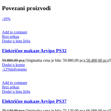
Povezani proizvodi
-16%
Add to compare
Brzi prikaz
Dodaj u listu želja
Električne makaze Arvipo PS32
59.880,00
рсд
Originalna cena je bila: 59.880,00 рсд.
50.400,00
рсд
T
Dodaj u korpu
-12%
Izdvajamo
Add to compare
Brzi prikaz
Dodaj u listu želja
Električne makaze Arvipo PS37
75.120,00
рсд
Originalna cena je bila: 75.120,00 рсд.
66.000,00
рсд
T