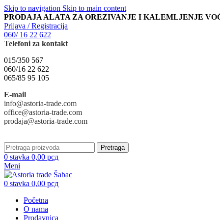
Skip to navigation
Skip to main content
PRODAJA ALATA ZA OREZIVANJE I KALEMLJENJE VO
Prijava / Registracija
060/ 16 22 622
Telefoni za kontakt
015/350 567
060/16 22 622
065/85 95 105
E-mail
info@astoria-trade.com
office@astoria-trade.com
prodaja@astoria-trade.com
Pretraga
0
stavka
0,00
рсд
Meni
0
stavka
0,00
рсд
Početna
O nama
Prodavnica