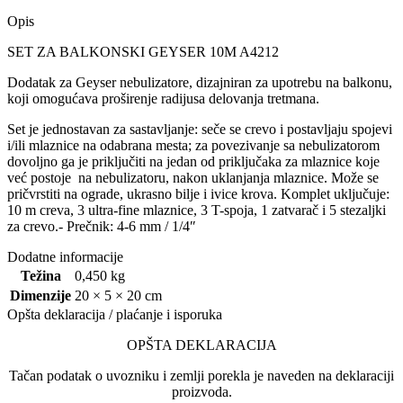
Opis
SET ZA BALKONSKI GEYSER 10M A4212
Dodatak za Geyser nebulizatore, dizajniran za upotrebu na balkonu,
koji omogućava proširenje radijusa delovanja tretmana.
Set je jednostavan za sastavljanje: seče se crevo i postavljaju spojevi
i/ili mlaznice na odabrana mesta; za povezivanje sa nebulizatorom
dovoljno ga je priključiti na jedan od priključaka za mlaznice koje
već postoje na nebulizatoru, nakon uklanjanja mlaznice. Može se
pričvrstiti na ograde, ukrasno bilje i ivice krova. Komplet uključuje:
10 m creva, 3 ultra-fine mlaznice, 3 T-spoja, 1 zatvarač i 5 stezaljki
za crevo.- Prečnik: 4-6 mm / 1/4″
Dodatne informacije
Težina
0,450 kg
Dimenzije
20 × 5 × 20 cm
Opšta deklaracija / plaćanje i isporuka
OPŠTA DEKLARACIJA
Tačan podatak o uvozniku i zemlji porekla je naveden na deklaraciji
proizvoda.