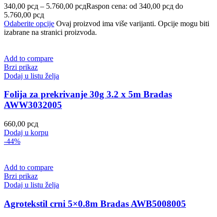
340,00
рсд
–
5.760,00
рсд
Raspon cena: od 340,00 рсд do
5.760,00 рсд
Odaberite opcije
Ovaj proizvod ima više varijanti. Opcije mogu biti
izabrane na stranici proizvoda.
Add to compare
Brzi prikaz
Dodaj u listu želja
Folija za prekrivanje 30g 3.2 x 5m Bradas
AWW3032005
660,00
рсд
Dodaj u korpu
-44%
Add to compare
Brzi prikaz
Dodaj u listu želja
Agrotekstil crni 5×0.8m Bradas AWB5008005