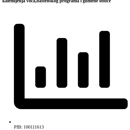
kalemljenja voća,baštenskog programa i gumene obuće
PIB: 100111613