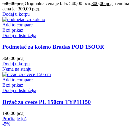
540,00
рсд
Originalna cena je bila: 540,00 рсд.
300,00
рсд
Trenutna
cena je: 300,00 рсд.
Dodaj u korpu
Add to compare
Brzi prikaz
Dodaj u listu želja
Podmetač za koleno Bradas POD 15OOR
360,00
рсд
Dodaj u korpu
Nema na stanju
Add to compare
Brzi prikaz
Dodaj u listu želja
Držač za cveće PL 150cm TYP11150
190,00
рсд
Pročitajte još
-5%