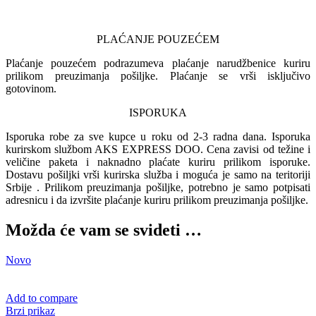
PLAĆANJE POUZEĆEM
Plaćanje pouzećem podrazumeva plaćanje narudžbenice kuriru
prilikom preuzimanja pošiljke. Plaćanje se vrši isključivo
gotovinom.
ISPORUKA
Isporuka robe za sve kupce u roku od 2-3 radna dana. Isporuka
kurirskom službom AKS EXPRESS DOO. Cena zavisi od težine i
veličine paketa i naknadno plaćate kuriru prilikom isporuke.
Dostavu pošiljki vrši kurirska služba i moguća je samo na teritoriji
Srbije . Prilikom preuzimanja pošiljke, potrebno je samo potpisati
adresnicu i da izvršite plaćanje kuriru prilikom preuzimanja pošiljke.
Možda će vam se svideti …
Novo
Add to compare
Brzi prikaz