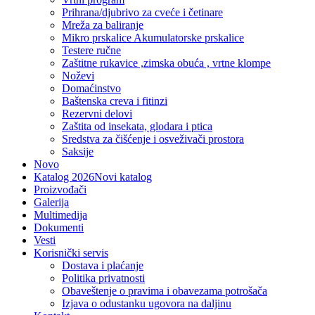
Prihrana/djubrivo za cveće i četinare
Mreža za baliranje
Mikro prskalice Akumulatorske prskalice
Testere ručne
Zaštitne rukavice ,zimska obuća , vrtne klompe
Noževi
Domaćinstvo
Baštenska creva i fitinzi
Rezervni delovi
Zaštita od insekata, glodara i ptica
Sredstva za čišćenje i osveživači prostora
Saksije
Novo
Katalog 2026
Novi katalog
Proizvođači
Galerija
Multimedija
Dokumenti
Vesti
Korisnički servis
Dostava i plaćanje
Politika privatnosti
Obaveštenje o pravima i obavezama potrošača
Izjava o odustanku ugovora na daljinu