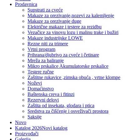
Prodavnica
Supstrati za cveće
Makaze za orezivanje,nozevi za kalemljenje
Makaze za orezivanje duge
Električne makaze i testere za rezidbu
Vezačice za vinovu lozu i malinu trake i bužiri
Makaze industrijske LOWE
Rezne niti za trimere
Vrtni program
Prihrana/djubrivo za cveće i četinare
Mreža za baliranje
Mikro prskalice Akumulatorske prskalice
Testere ručne
Zaštitne rukavice ,zimska obuća , vrtne klompe
Noževi
Domaćinstvo
Baštenska creva i fitinzi
Rezervni delovi
Zaštita od insekata, glodara i ptica
Sredstva za čišćenje i osveživači prostora
Saksije
Novo
Katalog 2026
Novi katalog
Proizvođači
Galerija