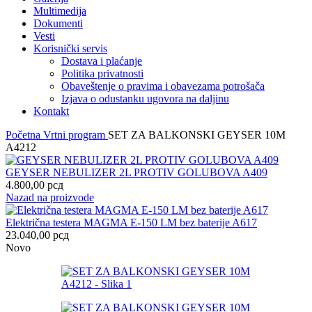
Multimedija
Dokumenti
Vesti
Korisnički servis
Dostava i plaćanje
Politika privatnosti
Obaveštenje o pravima i obavezama potrošača
Izjava o odustanku ugovora na daljinu
Kontakt
Početna
Vrtni program
SET ZA BALKONSKI GEYSER 10M
A4212
GEYSER NEBULIZER 2L PROTIV GOLUBOVA A409
4.800,00
рсд
Nazad na proizvode
Električna testera MAGMA E-150 LM bez baterije A617
23.040,00
рсд
Novo