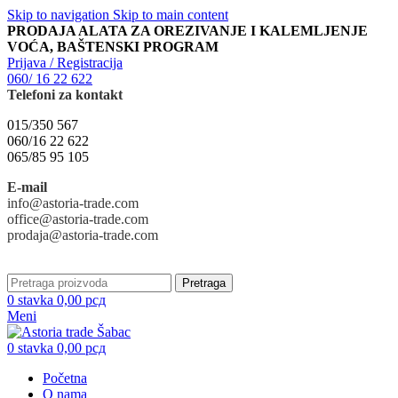
Skip to navigation
Skip to main content
PRODAJA ALATA ZA OREZIVANJE I KALEMLJENJE
VOĆA, BAŠTENSKI PROGRAM
Prijava / Registracija
060/ 16 22 622
Telefoni za kontakt
015/350 567
060/16 22 622
065/85 95 105
E-mail
info@astoria-trade.com
office@astoria-trade.com
prodaja@astoria-trade.com
Pretraga
0
stavka
0,00
рсд
Meni
0
stavka
0,00
рсд
Početna
O nama