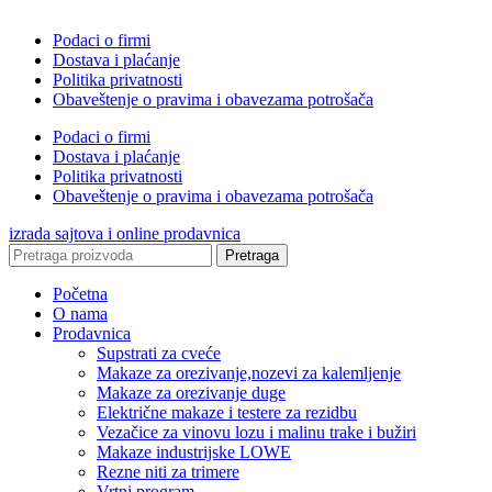
Podaci o firmi
Dostava i plaćanje
Politika privatnosti
Obaveštenje o pravima i obavezama potrošača
Podaci o firmi
Dostava i plaćanje
Politika privatnosti
Obaveštenje o pravima i obavezama potrošača
izrada sajtova i online prodavnica
Pretraga
Početna
O nama
Prodavnica
Supstrati za cveće
Makaze za orezivanje,nozevi za kalemljenje
Makaze za orezivanje duge
Električne makaze i testere za rezidbu
Vezačice za vinovu lozu i malinu trake i bužiri
Makaze industrijske LOWE
Rezne niti za trimere
Vrtni program