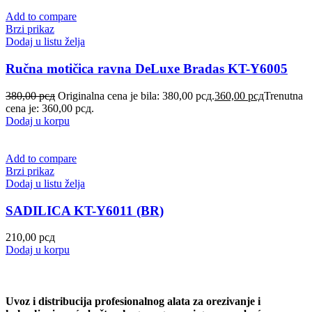
Add to compare
Brzi prikaz
Dodaj u listu želja
Ručna motičica ravna DeLuxe Bradas KT-Y6005
380,00
рсд
Originalna cena je bila: 380,00 рсд.
360,00
рсд
Trenutna
cena je: 360,00 рсд.
Dodaj u korpu
Add to compare
Brzi prikaz
Dodaj u listu želja
SADILICA KT-Y6011 (BR)
210,00
рсд
Dodaj u korpu
Uvoz i distribucija profesionalnog alata za orezivanje i