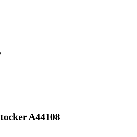
8
Stocker A44108