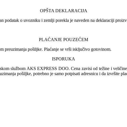
OPŠTA DEKLARACIJA
an podatak o uvozniku i zemlji porekla je naveden na deklaraciji proizv
PLAĆANJE POUZEĆEM
 preuzimanja pošiljke. Plaćanje se vrši isključivo gotovinom.
ISPORUKA
irskom službom AKS EXPRESS DOO. Cena zavisi od težine i veličine pa
euzimanja pošiljke, potrebno je samo potpisati adresnicu i da izvršite pl