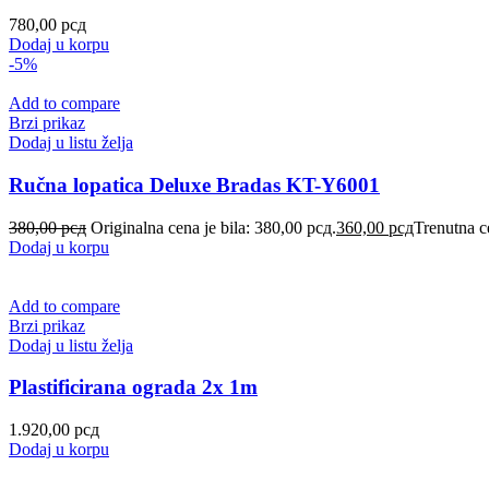
780,00
рсд
Dodaj u korpu
-5%
Add to compare
Brzi prikaz
Dodaj u listu želja
Ručna lopatica Deluxe Bradas KT-Y6001
380,00
рсд
Originalna cena je bila: 380,00 рсд.
360,00
рсд
Trenutna c
Dodaj u korpu
Add to compare
Brzi prikaz
Dodaj u listu želja
Plastificirana ograda 2x 1m
1.920,00
рсд
Dodaj u korpu