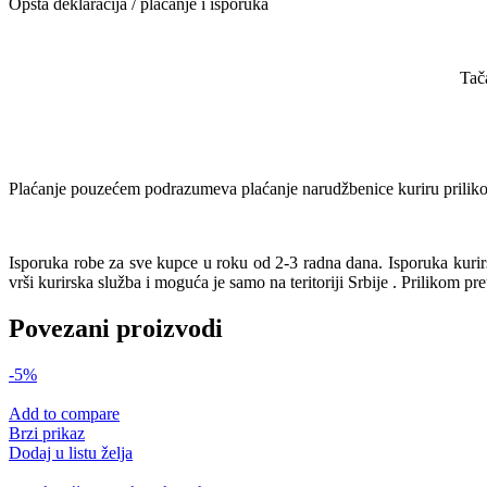
Opšta deklaracija / plaćanje i isporuka
Tač
Plaćanje pouzećem podrazumeva plaćanje narudžbenice kuriru prilikom
Isporuka robe za sve kupce u roku od 2-3 radna dana. Isporuka kur
vrši kurirska služba i moguća je samo na teritoriji Srbije . Prilikom pr
Povezani proizvodi
-5%
Add to compare
Brzi prikaz
Dodaj u listu želja