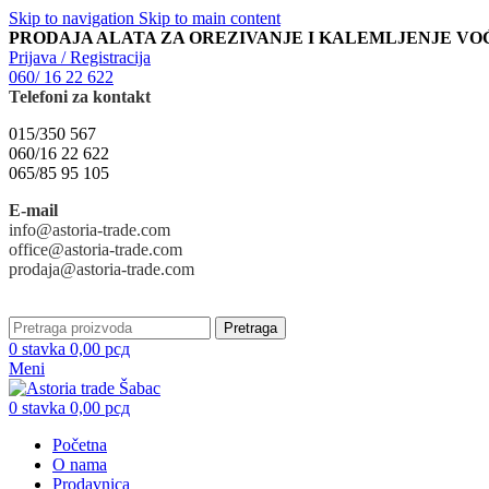
Skip to navigation
Skip to main content
PRODAJA ALATA ZA OREZIVANJE I KALEMLJENJE VO
Prijava / Registracija
060/ 16 22 622
Telefoni za kontakt
015/350 567
060/16 22 622
065/85 95 105
E-mail
info@astoria-trade.com
office@astoria-trade.com
prodaja@astoria-trade.com
Pretraga
0
stavka
0,00
рсд
Meni
0
stavka
0,00
рсд
Početna
O nama
Prodavnica