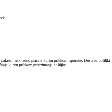
oda.
keta i naknadno plaćate kuriru prilikom isporuke. Dostavu pošiljki
aćanje kuriru prilikom preuzimanja pošiljke.