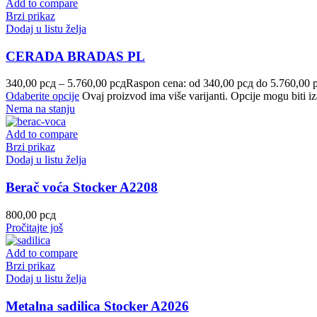
Add to compare
Brzi prikaz
Dodaj u listu želja
CERADA BRADAS PL
340,00
рсд
–
5.760,00
рсд
Raspon cena: od 340,00 рсд do 5.760,00 
Odaberite opcije
Ovaj proizvod ima više varijanti. Opcije mogu biti iz
Nema na stanju
Add to compare
Brzi prikaz
Dodaj u listu želja
Berač voća Stocker A2208
800,00
рсд
Pročitajte još
Add to compare
Brzi prikaz
Dodaj u listu želja
Metalna sadilica Stocker A2026