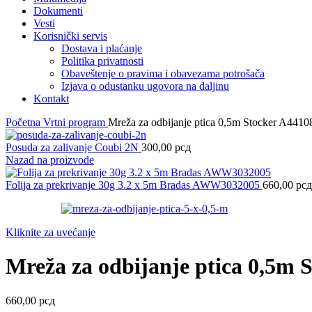
Dokumenti
Vesti
Korisnički servis
Dostava i plaćanje
Politika privatnosti
Obaveštenje o pravima i obavezama potrošača
Izjava o odustanku ugovora na daljinu
Kontakt
Početna
Vrtni program
Mreža za odbijanje ptica 0,5m Stocker A4410
Posuda za zalivanje Coubi 2N
300,00
рсд
Nazad na proizvode
Folija za prekrivanje 30g 3.2 x 5m Bradas AWW3032005
660,00
рсд
Kliknite za uvećanje
Mreža za odbijanje ptica 0,5m 
660,00
рсд