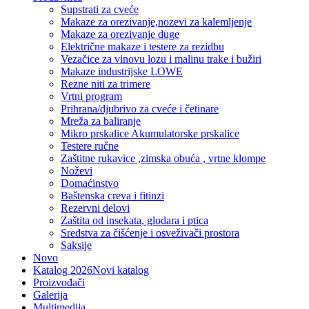
Supstrati za cveće
Makaze za orezivanje,nozevi za kalemljenje
Makaze za orezivanje duge
Električne makaze i testere za rezidbu
Vezačice za vinovu lozu i malinu trake i bužiri
Makaze industrijske LOWE
Rezne niti za trimere
Vrtni program
Prihrana/djubrivo za cveće i četinare
Mreža za baliranje
Mikro prskalice Akumulatorske prskalice
Testere ručne
Zaštitne rukavice ,zimska obuća , vrtne klompe
Noževi
Domaćinstvo
Baštenska creva i fitinzi
Rezervni delovi
Zaštita od insekata, glodara i ptica
Sredstva za čišćenje i osveživači prostora
Saksije
Novo
Katalog 2026
Novi katalog
Proizvođači
Galerija
Multimedija