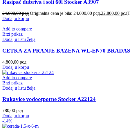
Rasipač đubriva i soli 60l Stocker A3907
24.000,00
рсд
Originalna cena je bila: 24.000,00 рсд.
22.800,00
рсд
T
Dodaj u korpu
Add to compare
Brzi prikaz
Dodaj u listu želja
CETKA ZA PRANJE BAZENA WL-EN70 BRADA
4.800,00
рсд
Dodaj u korpu
Add to compare
Brzi prikaz
Dodaj u listu želja
Rukavice vodootporne Stocker A22124
780,00
рсд
Dodaj u korpu
-14%