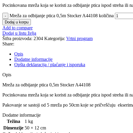
Pocinkovana mreža koja se koristi za odbijanje ptica ispod streha ili 
Mreža za odbijanje ptica 0,5m Stocker A44108 količina
Dodaj u korpu
Add to compare
Dodaj u listu želja
Šifra proizvoda:
2304
Kategorija:
Vrtni program
Share:
Opis
Dodatne informacije
Opšta deklaracija / plaćanje i isporuka
Opis
Mreža za odbijanje ptica 0,5m Stocker A44108
Pocinkovana mreža koja se koristi za odbijanje ptica ispod streha ili 
Pakovanje se sastoji od 5 mreža po 50cm koje se pričvršćuju ekserima
Dodatne informacije
Težina
1 kg
Dimenzije
50 × 12 cm