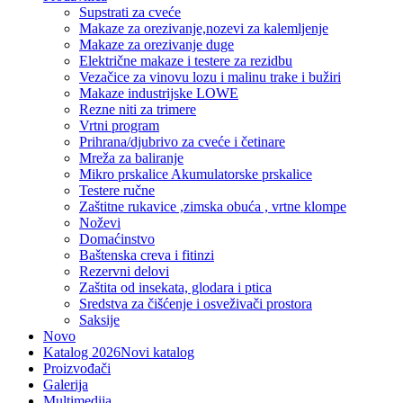
Supstrati za cveće
Makaze za orezivanje,nozevi za kalemljenje
Makaze za orezivanje duge
Električne makaze i testere za rezidbu
Vezačice za vinovu lozu i malinu trake i bužiri
Makaze industrijske LOWE
Rezne niti za trimere
Vrtni program
Prihrana/djubrivo za cveće i četinare
Mreža za baliranje
Mikro prskalice Akumulatorske prskalice
Testere ručne
Zaštitne rukavice ,zimska obuća , vrtne klompe
Noževi
Domaćinstvo
Baštenska creva i fitinzi
Rezervni delovi
Zaštita od insekata, glodara i ptica
Sredstva za čišćenje i osveživači prostora
Saksije
Novo
Katalog 2026
Novi katalog
Proizvođači
Galerija
Multimedija