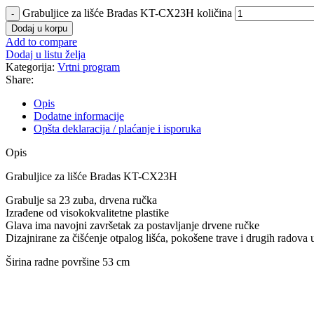
Grabuljice za lišće Bradas KT-CX23H količina
Dodaj u korpu
Add to compare
Dodaj u listu želja
Kategorija:
Vrtni program
Share:
Opis
Dodatne informacije
Opšta deklaracija / plaćanje i isporuka
Opis
Grabuljice za lišće Bradas KT-CX23H
Grabulje sa 23 zuba, drvena ručka
Izrađene od visokokvalitetne plastike
Glava ima navojni završetak za postavljanje drvene ručke
Dizajnirane za čišćenje otpalog lišća, pokošene trave i drugih radova u
Širina radne površine 53 cm