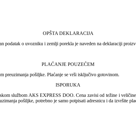
OPŠTA DEKLARACIJA
an podatak o uvozniku i zemlji porekla je naveden na deklaraciji proizv
PLAĆANJE POUZEĆEM
 preuzimanja pošiljke. Plaćanje se vrši isključivo gotovinom.
ISPORUKA
irskom službom AKS EXPRESS DOO. Cena zavisi od težine i veličine pa
euzimanja pošiljke, potrebno je samo potpisati adresnicu i da izvršite pl