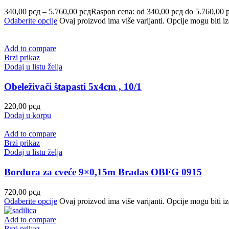
340,00
рсд
–
5.760,00
рсд
Raspon cena: od 340,00 рсд do 5.760,00 
Odaberite opcije
Ovaj proizvod ima više varijanti. Opcije mogu biti iz
Add to compare
Brzi prikaz
Dodaj u listu želja
Obeleživači štapasti 5x4cm , 10/1
220,00
рсд
Dodaj u korpu
Add to compare
Brzi prikaz
Dodaj u listu želja
Bordura za cveće 9×0,15m Bradas OBFG 0915
720,00
рсд
Odaberite opcije
Ovaj proizvod ima više varijanti. Opcije mogu biti iz
Add to compare
Brzi prikaz