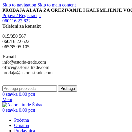
Skip to navigation
Skip to main content
PRODAJA ALATA ZA OREZIVANJE I KALEMLJENJE VO
Prijava / Registracija
060/ 16 22 622
Telefoni za kontakt
015/350 567
060/16 22 622
065/85 95 105
E-mail
info@astoria-trade.com
office@astoria-trade.com
prodaja@astoria-trade.com
Pretraga
0
stavka
0,00
рсд
Meni
0
stavka
0,00
рсд
Početna
O nama
Prodavnica