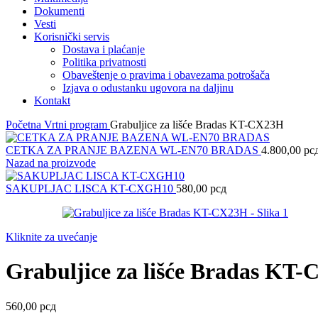
Dokumenti
Vesti
Korisnički servis
Dostava i plaćanje
Politika privatnosti
Obaveštenje o pravima i obavezama potrošača
Izjava o odustanku ugovora na daljinu
Kontakt
Početna
Vrtni program
Grabuljice za lišće Bradas KT-CX23H
CETKA ZA PRANJE BAZENA WL-EN70 BRADAS
4.800,00
рс
Nazad na proizvode
SAKUPLJAC LISCA KT-CXGH10
580,00
рсд
Kliknite za uvećanje
Grabuljice za lišće Bradas KT
560,00
рсд