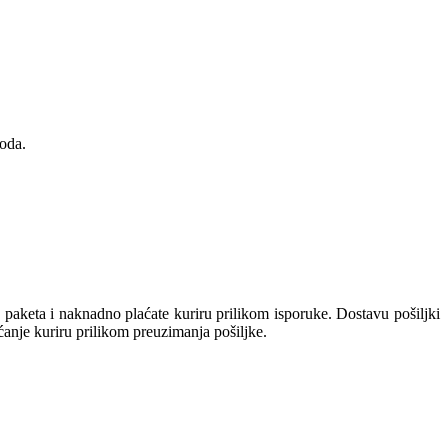
oda.
keta i naknadno plaćate kuriru prilikom isporuke. Dostavu pošiljki
aćanje kuriru prilikom preuzimanja pošiljke.