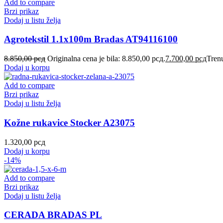
Add to compare
Brzi prikaz
Dodaj u listu želja
Agrotekstil 1.1x100m Bradas AT94116100
8.850,00
рсд
Originalna cena je bila: 8.850,00 рсд.
7.700,00
рсд
Trenu
Dodaj u korpu
Add to compare
Brzi prikaz
Dodaj u listu želja
Kožne rukavice Stocker A23075
1.320,00
рсд
Dodaj u korpu
-14%
Add to compare
Brzi prikaz
Dodaj u listu želja
CERADA BRADAS PL