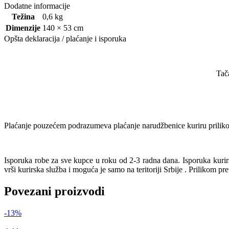
Dodatne informacije
Težina
0,6 kg
Dimenzije
140 × 53 cm
Opšta deklaracija / plaćanje i isporuka
Tač
Plaćanje pouzećem podrazumeva plaćanje narudžbenice kuriru prilikom
Isporuka robe za sve kupce u roku od 2-3 radna dana. Isporuka kur
vrši kurirska služba i moguća je samo na teritoriji Srbije . Prilikom pr
Povezani proizvodi
-13%