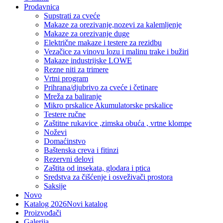
Prodavnica
Supstrati za cveće
Makaze za orezivanje,nozevi za kalemljenje
Makaze za orezivanje duge
Električne makaze i testere za rezidbu
Vezačice za vinovu lozu i malinu trake i bužiri
Makaze industrijske LOWE
Rezne niti za trimere
Vrtni program
Prihrana/djubrivo za cveće i četinare
Mreža za baliranje
Mikro prskalice Akumulatorske prskalice
Testere ručne
Zaštitne rukavice ,zimska obuća , vrtne klompe
Noževi
Domaćinstvo
Baštenska creva i fitinzi
Rezervni delovi
Zaštita od insekata, glodara i ptica
Sredstva za čišćenje i osveživači prostora
Saksije
Novo
Katalog 2026
Novi katalog
Proizvođači
Galerija