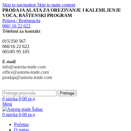
Skip to navigation
Skip to main content
PRODAJA ALATA ZA OREZIVANJE I KALEMLJENJE
VOĆA, BAŠTENSKI PROGRAM
Prijava / Registracija
060/ 16 22 622
Telefoni za kontakt
015/350 567
060/16 22 622
065/85 95 105
E-mail
info@astoria-trade.com
office@astoria-trade.com
prodaja@astoria-trade.com
Pretraga
0
stavka
0,00
рсд
Meni
0
stavka
0,00
рсд
Početna
O nama