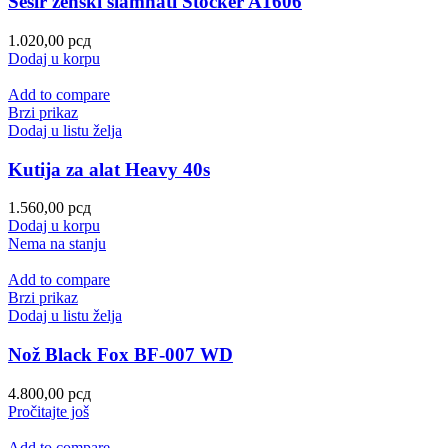
Šešir ženski slamnati Stocker A1606
1.020,00
рсд
Dodaj u korpu
Add to compare
Brzi prikaz
Dodaj u listu želja
Kutija za alat Heavy 40s
1.560,00
рсд
Dodaj u korpu
Nema na stanju
Add to compare
Brzi prikaz
Dodaj u listu želja
Nož Black Fox BF-007 WD
4.800,00
рсд
Pročitajte još
Add to compare