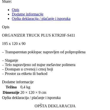
Share:
Opis
Dodatne informacije
Opšta deklaracija / plaćanje i isporuka
Opis
ORGANIZER TRUCK PLUS KTR20F-S411
195 x 120 x 90
–
Transparentan
poklopac
napravljen
od
polipropilena
–
Slaganje
–
Telo
napravljeno
od
trajne
mešavine
polimera
–
Dostupan
u
crvenoj
i
crnoj
boji
–
Prostor
za
etiketu
ili
barkod
Dodatne informacije
Težina
0,4 kg
Dimenzije
20 × 120 × 9 cm
Opšta deklaracija / plaćanje i isporuka
OPŠTA DEKLARACIJA