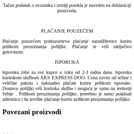
Tačan podatak o uvozniku i zemlji porekla je naveden na deklaraciji
proizvoda.
PLAĆANJE POUZEĆEM
Plaćanje pouzećem podrazumeva plaćanje narudžbenice kuriru
prilikom preuzimanja pošiljke. Plaćanje se vrši isključivo
gotovinom.
ISPORUKA
Isporuka robe za sve kupce u roku od 2-3 radna dana. Isporuka
kurirskom službom AKS EXPRESS DOO. Cena zavisi od težine i
veličine paketa i naknadno plaćate kuriru prilikom isporuke.
Dostavu pošiljki vrši kurirska služba i moguća je samo na teritoriji
Srbije . Prilikom preuzimanja pošiljke, potrebno je samo potpisati
adresnicu i da izvršite plaćanje kuriru prilikom preuzimanja pošiljke.
Povezani proizvodi