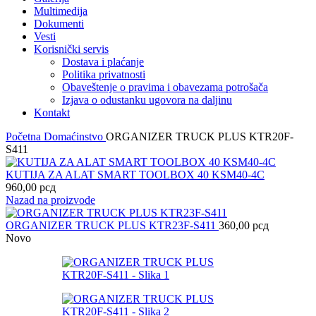
Multimedija
Dokumenti
Vesti
Korisnički servis
Dostava i plaćanje
Politika privatnosti
Obaveštenje o pravima i obavezama potrošača
Izjava o odustanku ugovora na daljinu
Kontakt
Početna
Domaćinstvo
ORGANIZER TRUCK PLUS KTR20F-
S411
KUTIJA ZA ALAT SMART TOOLBOX 40 KSM40-4C
960,00
рсд
Nazad na proizvode
ORGANIZER TRUCK PLUS KTR23F-S411
360,00
рсд
Novo