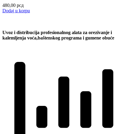
480,00
рсд
Dodaj u korpu
Uvoz i distribucija profesionalnog alata za orezivanje i
kalemljenja voća,baštenskog programa i gumene obuće