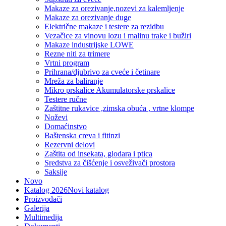
Makaze za orezivanje,nozevi za kalemljenje
Makaze za orezivanje duge
Električne makaze i testere za rezidbu
Vezačice za vinovu lozu i malinu trake i bužiri
Makaze industrijske LOWE
Rezne niti za trimere
Vrtni program
Prihrana/djubrivo za cveće i četinare
Mreža za baliranje
Mikro prskalice Akumulatorske prskalice
Testere ručne
Zaštitne rukavice ,zimska obuća , vrtne klompe
Noževi
Domaćinstvo
Baštenska creva i fitinzi
Rezervni delovi
Zaštita od insekata, glodara i ptica
Sredstva za čišćenje i osveživači prostora
Saksije
Novo
Katalog 2026
Novi katalog
Proizvođači
Galerija
Multimedija