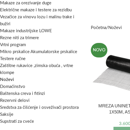
Makaze za orezivanje duge
Električne makaze i testere za rezidbu
Vezačice za vinovu lozu i malinu trake i
bužiri
Početna
Noževi
Makaze industrijske LOWE
Rezne niti za trimere
Vrtni program
NOVO
Mikro prskalice Akumulatorske prskalice
Testere ručne
Zaštitne rukavice ,zimska obuća , vrtne
klompe
Noževi
Domaćinstvo
Baštenska creva i fitinzi
Rezervni delovi
MREZA UNINET
Sredstva za čišćenje i osveživači prostora
1X50M, A
Saksije
Supstrati za cveće
3.60