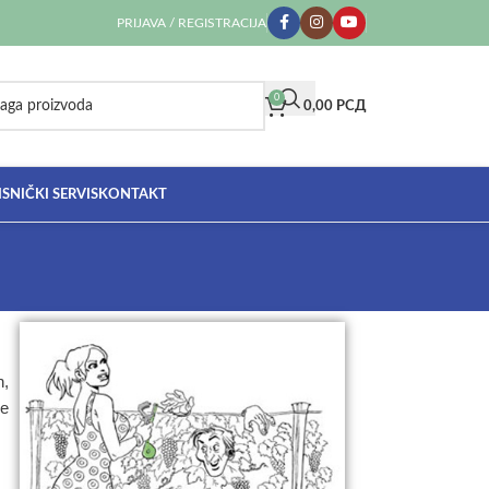
PRIJAVA / REGISTRACIJA
0
0,00
РСД
SNIČKI SERVIS
KONTAKT
h,
je