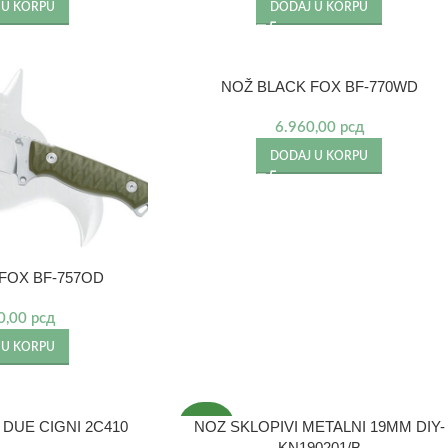
 U KORPU
DODAJ U KORPU
NOŽ BLACK FOX BF-770WD
6.960,00
рсд
DODAJ U KORPU
FOX BF-757OD
0,00
рсд
 U KORPU
DUE CIGNI 2C410
NOZ SKLOPIVI METALNI 19MM DIY-
NOVO
KN190201/B