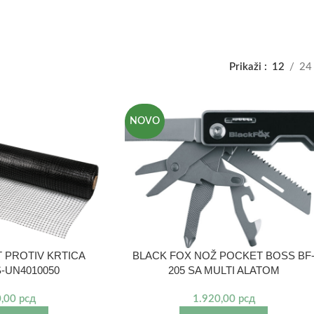
Prikaži
12
24
NOVO
 PROTIV KRTICA
BLACK FOX NOŽ POCKET BOSS BF
S-UN4010050
205 SA MULTI ALATOM
0,00
рсд
1.920,00
рсд