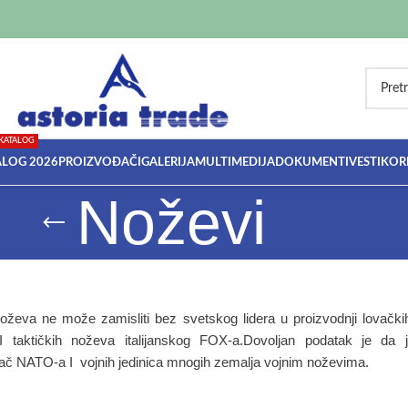
KATALOG
ALOG 2026
PROIZVOĐAČI
GALERIJA
MULTIMEDIJA
DOKUMENTI
VESTI
KORI
Noževi
noževa ne može zamisliti bez svetskog lidera u proizvodnji lovački
I taktičkih noževa italijanskog FOX-a.Dovoljan podatak je da 
ač NATO-a I vojnih jedinica mnogih zemalja vojnim noževima.