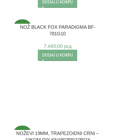
DODAJ U KORPU
NOŽ BLACK FOX PARADIGMA BF-
NOVO
781G10
7.680,00
рсд
DODAJ U KORPU
NOŽEVI 19MM, TRAPEZOIDNI CRNI –
NOVO
10KOM DIY-KN1902BB/10BOX