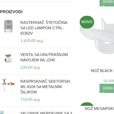
DODAJ
PROIZVODI
NOVO
RASTERIVAČ ŠTETOČINA
SA LED LAMPOM CTRL-
ID302V
1.620,00
рсд
VENTIL SA UNUTRAŠNJIM
NAVOJEM WL-2240
230,00
рсд
NOŽ BLACK 
14.40
RASPRSKIVAČ SEKTORSKI
WL-6104 SA METALNIM
DODAJ
ŠILJKOM
750,00
рсд
NOŽ MESARSKI 
NOVO
SKLOPIVE MERDEVINE SA 3