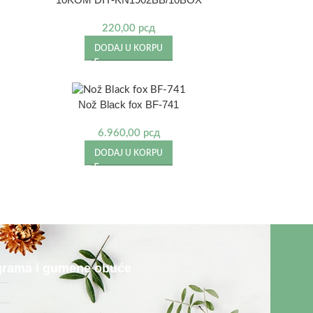
220,00
рсд
DODAJ U KORPU
Nož Black fox BF-741
6.960,00
рсд
DODAJ U KORPU
rograma i gumene obuće