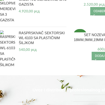
GAZISTA
2.520,00
рсд
4.920,00
рсд
ODABERI
RASPRSKIVAČ SEKTORSKI
SET NOZEV
NOVO
WL-6103 SA PLASTIČNIM
18MM,9MM,19MM D
ŠILJKOM
600
540,00
рсд
DODAJ
Uvoz i distribucija profesionalnog 