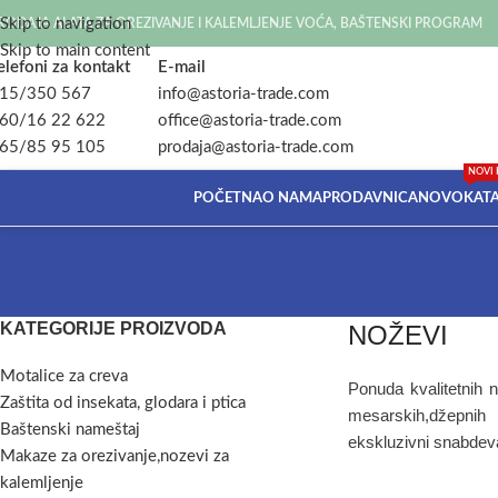
Skip to navigation
RODAJA ALATA ZA OREZIVANJE I KALEMLJENJE VOĆA, BAŠTENSKI PROGRAM
Skip to main content
elefoni za kontakt
E-mail
15/350 567
info@astoria-trade.com
60/16 22 622
office@astoria-trade.com
65/85 95 105
prodaja@astoria-trade.com
NOVI 
POČETNA
O NAMA
PRODAVNICA
NOVO
KAT
KATEGORIJE PROIZVODA
NOŽEVI
Motalice za creva
Ponuda kvalitetnih 
Zaštita od insekata, glodara i ptica
mesarskih,džepnih 
Baštenski nameštaj
ekskluzivni snabdev
Makaze za orezivanje,nozevi za
kalemljenje