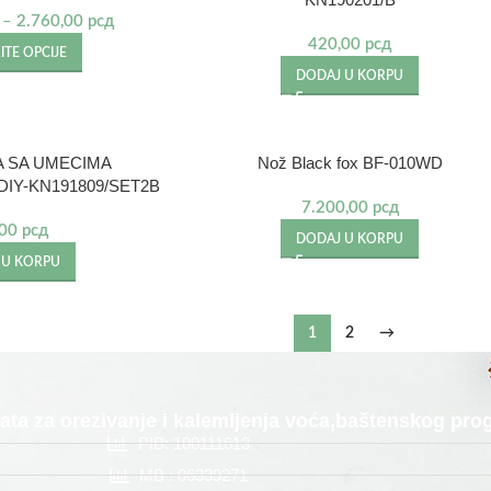
–
2.760,00
рсд
420,00
рсд
TE OPCIJE
DODAJ U KORPU
A SA UMECIMA
Nož Black fox BF-010WD
IY-KN191809/SET2B
7.200,00
рсд
,00
рсд
DODAJ U KORPU
 U KORPU
1
2
→
alata za orezivanje i kalemljenja voća,baštenskog p
PIB: 100111613
MB : 06339271