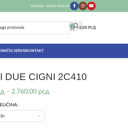
PRIJAVA / REGISTRACIJA
0
0,00
РСД
SNIČKI SERVIS
KONTAKT
 DUE CIGNI 2C410
сд
–
2.760,00
рсд
ELIČINA