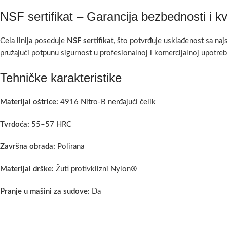
NSF sertifikat – Garancija bezbednosti i kv
Cela linija poseduje
NSF sertifikat
, što potvrđuje usklađenost sa naj
pružajući potpunu sigurnost u profesionalnoj i komercijalnoj upotreb
Tehničke karakteristike
Materijal oštrice:
4916 Nitro-B nerđajući čelik
Tvrdoća:
55–57 HRC
Završna obrada:
Polirana
Materijal drške:
Žuti protivklizni Nylon®
Pranje u mašini za sudove:
Da