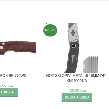
NOVO
 FOX BF-770WD
NOZ SKLOPIVI METALNI 19MM DIY-
KN190201/B
0,00
рсд
420,00
рсд
 U KORPU
DODAJ U KORPU