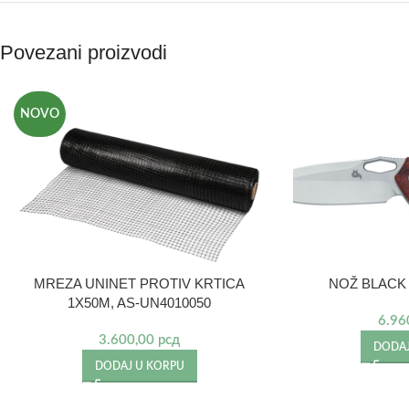
Povezani proizvodi
NOVO
MREZA UNINET PROTIV KRTICA
NOŽ BLACK
1X50M, AS-UN4010050
6.96
3.600,00
рсд
DODAJ
DODAJ U KORPU