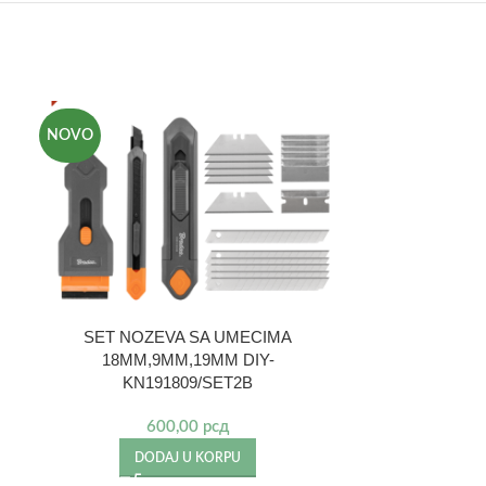
NOVO
SET NOZEVA SA UMECIMA
Nož za kale
18MM,9MM,19MM DIY-
KN191809/SET2B
2
DO
600,00
рсд
DODAJ U KORPU