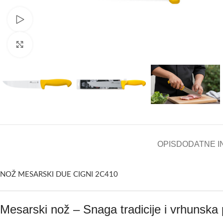
Pogledaj video
Kliknite za uvećanje
OPIS
DODATNE I
NOŽ MESARSKI DUE CIGNI 2C410
Mesarski nož – Snaga tradicije i vrhunska 