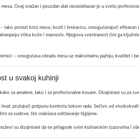
 mesa. Ovaj snažan i pouzdan alat nezaobilazan je u svetu profesiona
 lako prolazi kroz meso, kosti i hrskavicu, omogućavajući efikasan i
 uklanjanju viška kože i masnoće. Njegova svestranost čini ga ključ
amirnici – omogućava obradu mesa uz maksimalnu pažnju, kvalitet i b
t u svakoj kuhinji
kako za amatere, tako i za profesionalne kuvare. Dizajnirani su za s
vat, pružajući potpunu kontrolu tokom rada. Sečivo od visokokvalit
ini za sudove, što olakšava održavanje higijene.
i noževi su dizajnirani da se prilagode svim kulinarskim izazovima i o