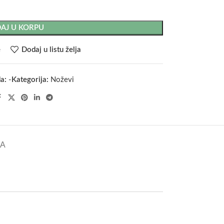
AJ U KORPU
e
Dodaj u listu želja
da:
-
Kategorija:
Noževi
KA