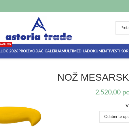
KATALOG
ALOG 2026
PROIZVOĐAČI
GALERIJA
MULTIMEDIJA
DOKUMENTI
VESTI
KORI
NOŽ MESARSKI
2.520,00
р
V