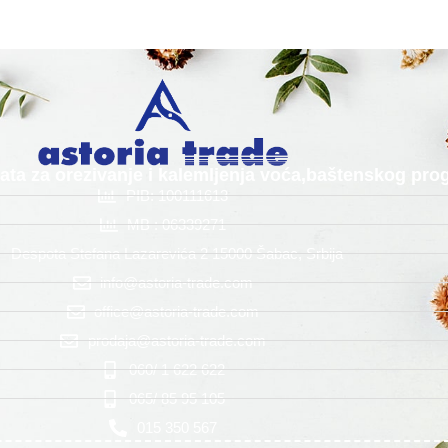
alata za orezivanje i kalemljenja voća,baštenskog p
PIB: 100111613
MB : 06339271
Despota Stefana Lazarevića 2 15000 Šabac, Srbija
info@astoria-trade.com
office@astoria-trade.com
prodaja@astoria-trade.com
060/ 1 622 622
065/ 85 95 105
015 350 567