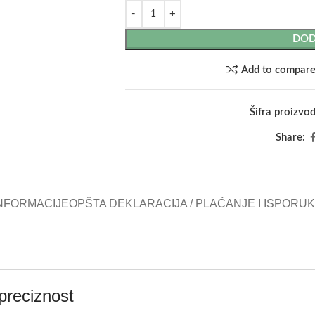
DOD
Add to compar
Šifra proizvo
Share:
NFORMACIJE
OPŠTA DEKLARACIJA / PLAĆANJE I ISPORU
preciznost