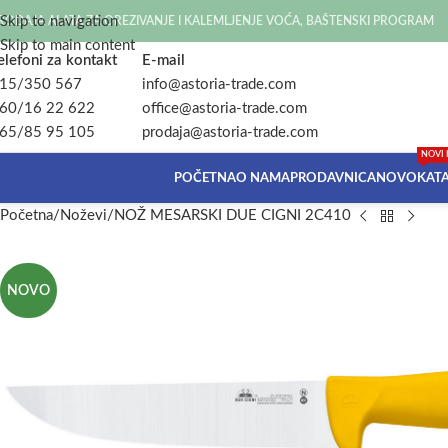
Skip to navigation
RODAJA ALATA ZA OREZIVANJE I KALEMLJENJE VOĆA, BAŠTENSKI PROGRAM
Skip to main content
elefoni za kontakt
E-mail
15/350 567
info@astoria-trade.com
60/16 22 622
office@astoria-trade.com
65/85 95 105
prodaja@astoria-trade.com
NOVI 
POČETNA
O NAMA
PRODAVNICA
NOVO
KAT
Početna
Noževi
NOŽ MESARSKI DUE CIGNI 2C410
NOVO