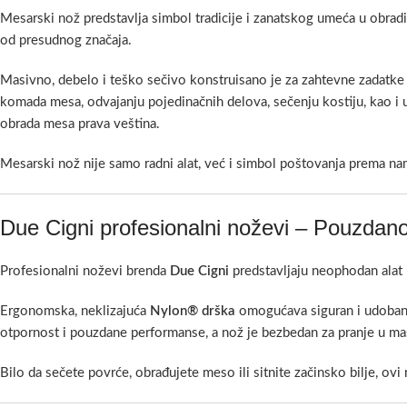
Mesarski nož predstavlja simbol tradicije i zanatskog umeća u obradi
od presudnog značaja.
Masivno, debelo i teško sečivo konstruisano je za zahtevne zadatke –
komada mesa, odvajanju pojedinačnih delova, sečenju kostiju, kao i
obrada mesa prava veština.
Mesarski nož nije samo radni alat, već i simbol poštovanja prema n
Due Cigni profesionalni noževi – Pouzdanos
Profesionalni noževi brenda
Due Cigni
predstavljaju neophodan alat 
Ergonomska, neklizajuća
Nylon® drška
omogućava siguran i udoban h
otpornost i pouzdane performanse, a nož je bezbedan za pranje u maš
Bilo da sečete povrće, obrađujete meso ili sitnite začinsko bilje, ov