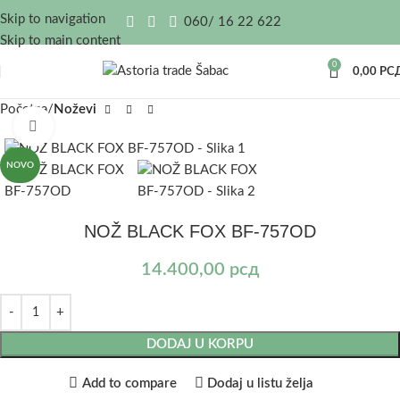
Skip to navigation
060/ 16 22 622
Skip to main content
0
0,00
РС
Početna
Noževi
Kliknite za uvećanje
NOVO
NOŽ BLACK FOX BF-757OD
14.400,00
рсд
DODAJ U KORPU
Add to compare
Dodaj u listu želja