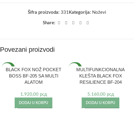
Šifra proizvoda:
331
Kategorija:
Noževi
Share:
Povezani proizvodi
NOVO
NOVO
BLACK FOX NOŽ POCKET
MULTIFUNKCIONALNA
BOSS BF-205 SA MULTI
KLEŠTA BLACK FOX
ALATOM
RESILIENCE BF-204
1.920,00
рсд
5.160,00
рсд
DODAJ U KORPU
DODAJ U KORPU