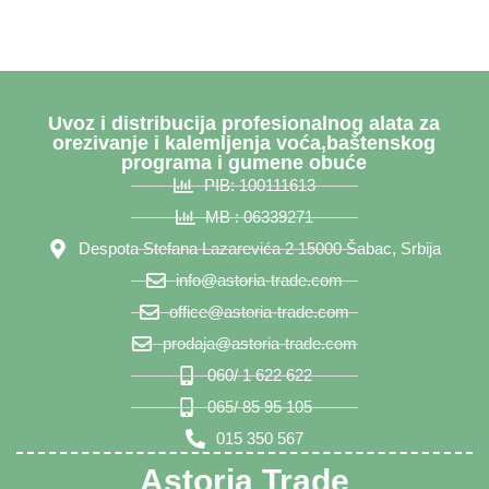
Uvoz i distribucija profesionalnog alata za
orezivanje i kalemljenja voća,baštenskog
programa i gumene obuće
PIB: 100111613
MB : 06339271
Despota Stefana Lazarevića 2 15000 Šabac, Srbija
info@astoria-trade.com
office@astoria-trade.com
prodaja@astoria-trade.com
060/ 1 622 622
065/ 85 95 105
015 350 567
Astoria Trade