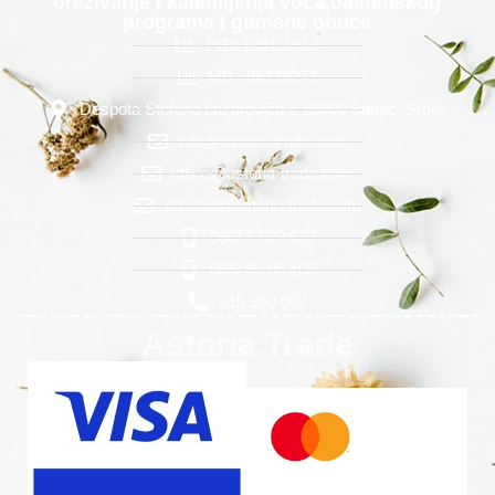
orezivanje i kalemljenja voća,baštenskog
programa i gumene obuće
PIB: 100111613
MB : 06339271
Despota Stefana Lazarevića 2 15000 Šabac, Srbija
info@astoria-trade.com
office@astoria-trade.com
prodaja@astoria-trade.com
060/ 1 622 622
065/ 85 95 105
015 350 567
Astoria Trade