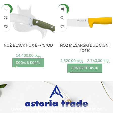
NOVO
NOVO
NOŽ BLACK FOX BF-757OD
NOŽ MESARSKI DUE CIGNI
2C410
14.400,00
рсд
2.520,00
рсд
–
2.760,00
рсд
DODAJ U KORPU
ODABERITE OPCIJE
Uvoz i distribucija profesionalnog alata za