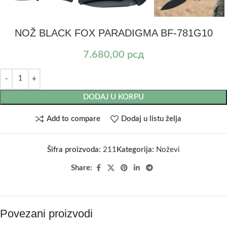
NOŽ BLACK FOX PARADIGMA BF-781G10
7.680,00
рсд
DODAJ U KORPU
Add to compare
Dodaj u listu želja
Šifra proizvoda:
211
Kategorija:
Noževi
Share:
Povezani proizvodi