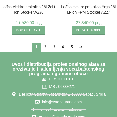
Leđna elektro prskalica 15l 2xLi-
Leđna elektro prskalica Ergo 15l
Ion Stocker A236
Li-Ion FPM Stocker A227
19.680,00
рсд
27.840,00
рсд
DODAJ U KORPU
DODAJ U KORPU
1
2
3
4
5
→
Uvoz i distribucija profesionalnog alata za
orezivanje i kalemljenja voća,baštenskog
programa i gumene obuće
PIB: 100111613
MB : 06339271
Despota Stefana Lazarevića 2 15000 Šabac, Srbija
info@astoria-trade.com
office@astoria-trade.com
prodaja@astoria-trade.com