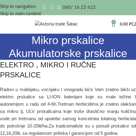
Skip to navigation
060/ 16 22 622
Skip to main content
0
0,00
РС
Mikro prskalice
Akumulatorske prskalice
ELEKTRO , MIKRO I RUČNE
PRSKALICE
Radovi u malinjaku, voćnjaku I vinogradu biće Vam znatno lakši uz
elektro prskalice sa LI-ION baterijam koje su male težine I
autonimijom u radu od 4-6h.Tretman herbicidima je znatno olakšan
sa mikro tj. ULV prskalicama koje troše drastično manju količinu
vode pri tretmanu od upotebe samog koncetrata totalnog herbicida
do potrošnje 10-20lit/ha.Za tradicionaliste su u ponudi prskalice od
12,16,20lit. sa regulatorom pritiska I garancijom od 5 godina.