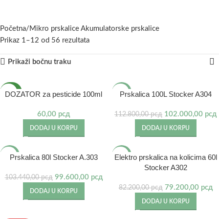
Početna
Mikro prskalice Akumulatorske prskalice
Prikaz 1–12 od 56 rezultata
Prikaži bočnu traku
NOVO
-10%
DOZATOR za pesticide 100ml
Prskalica 100L Stocker A304
60,00
рсд
102.000,00
рсд
112.800,00
рсд
DODAJ U KORPU
DODAJ U KORPU
-4%
-4%
Prskalica 80l Stocker A.303
Elektro prskalica na kolicima 60l
Stocker A302
99.600,00
рсд
103.440,00
рсд
79.200,00
рсд
82.200,00
рсд
DODAJ U KORPU
DODAJ U KORPU