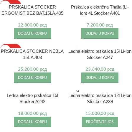
IZDVAJAMO
PRSKALICA STOCKER
Prskalica električna Thalia (Li-
ERGOMIST BEZ BAT.15LA.405
Ion) 4L Stocker A401
NOVO
22.800,00
рсд
7.200,00
рсд
DODAJ U KORPU
DODAJ U KORPU
IZDVAJAMO
PRSKALICA STOCKER NEBLA
Leđna elektro prskalica 15l Li-Ion
15L A.403
Stocker A247
NOVO
25.200,00
рсд
23.640,00
рсд
DODAJ U KORPU
DODAJ U KORPU
NEMA
Leđna elektro prskalica 15l
Leđna elektro prskalica 12l Li-Ion
NA STA
NJU
Stocker A242
Stocker A239
18.000,00
рсд
15.000,00
рсд
DODAJ U KORPU
PROČITAJTE JOŠ