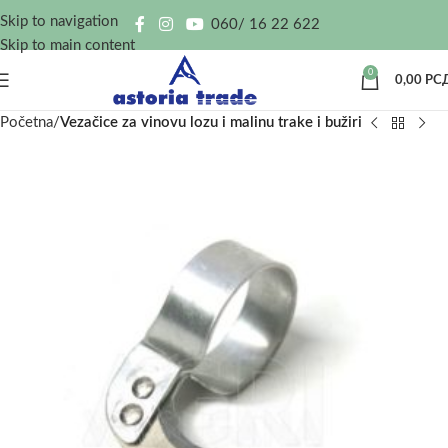
Skip to navigation
060/ 16 22 622
Skip to main content
0
0,00
РС
Početna
Vezačice za vinovu lozu i malinu trake i bužiri