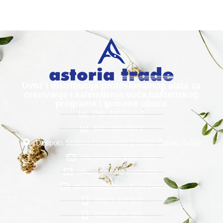
Uvoz i distribucija profesionalnog alata za
orezivanje i kalemljenja voća,baštenskog
programa i gumene obuće
PIB: 100111613
MB : 06339271
Despota Stefana Lazarevića 2 15000 Šabac, Srbija
info@astoria-trade.com
office@astoria-trade.com
prodaja@astoria-trade.com
060/ 1 622 622
065/ 85 95 105