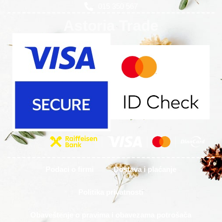
015 350 567
Astoria Trade
Podaci o firmi
Dostava i plaćanje
Politika privatnosti
Obaveštenje o pravima i obavezama potrošača