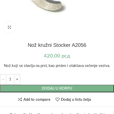
Kliknite za uvećanje
Nož kružni Stocker A2056
420,00
рсд
Nož koji se stavlja na prst, kao prsten i olakšava sečenje veziva.
DODAJ U KORPU
Add to compare
Dodaj u listu želja