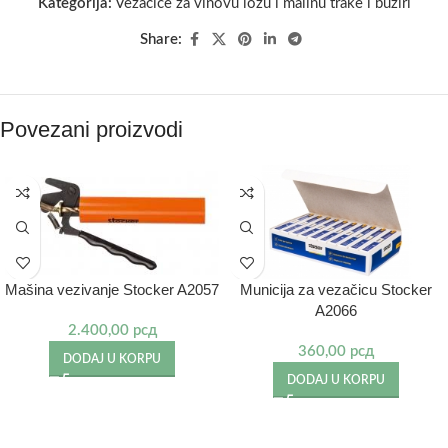
Kategorija:
Vezačice za vinovu lozu i malinu trake i bužiri
Share:
Povezani proizvodi
Mašina vezivanje Stocker A2057
Municija za vezačicu Stocker
A2066
2.400,00
рсд
360,00
рсд
DODAJ U KORPU
DODAJ U KORPU