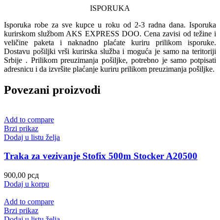
ISPORUKA
Isporuka robe za sve kupce u roku od 2-3 radna dana. Isporuka
kurirskom službom AKS EXPRESS DOO. Cena zavisi od težine i
veličine paketa i naknadno plaćate kuriru prilikom isporuke.
Dostavu pošiljki vrši kurirska služba i moguća je samo na teritoriji
Srbije . Prilikom preuzimanja pošiljke, potrebno je samo potpisati
adresnicu i da izvršite plaćanje kuriru prilikom preuzimanja pošiljke.
Povezani proizvodi
Add to compare
Brzi prikaz
Dodaj u listu želja
Traka za vezivanje Stofix 500m Stocker A20500
900,00
рсд
Dodaj u korpu
Add to compare
Brzi prikaz
Dodaj u listu želja