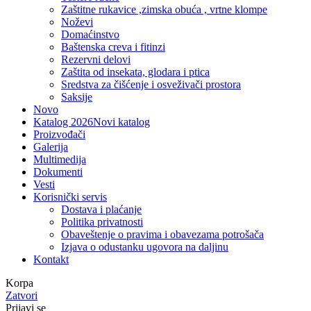
Zaštitne rukavice ,zimska obuća , vrtne klompe
Noževi
Domaćinstvo
Baštenska creva i fitinzi
Rezervni delovi
Zaštita od insekata, glodara i ptica
Sredstva za čišćenje i osveživači prostora
Saksije
Novo
Katalog 2026
Novi katalog
Proizvođači
Galerija
Multimedija
Dokumenti
Vesti
Korisnički servis
Dostava i plaćanje
Politika privatnosti
Obaveštenje o pravima i obavezama potrošača
Izjava o odustanku ugovora na daljinu
Kontakt
Korpa
Zatvori
Prijavi se