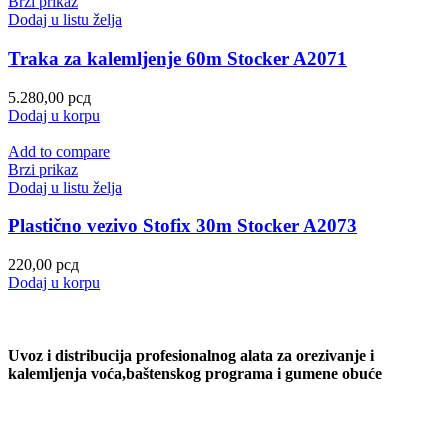
Brzi prikaz
Dodaj u listu želja
Traka za kalemljenje 60m Stocker A2071
5.280,00
рсд
Dodaj u korpu
Add to compare
Brzi prikaz
Dodaj u listu želja
Plastično vezivo Stofix 30m Stocker A2073
220,00
рсд
Dodaj u korpu
Uvoz i distribucija profesionalnog alata za orezivanje i
kalemljenja voća,baštenskog programa i gumene obuće