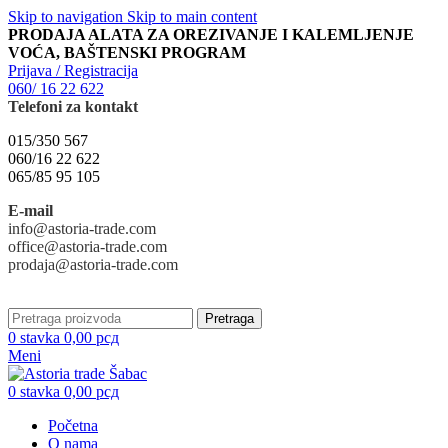
Skip to navigation
Skip to main content
PRODAJA ALATA ZA OREZIVANJE I KALEMLJENJE
VOĆA, BAŠTENSKI PROGRAM
Prijava / Registracija
060/ 16 22 622
Telefoni za kontakt
015/350 567
060/16 22 622
065/85 95 105
E-mail
info@astoria-trade.com
office@astoria-trade.com
prodaja@astoria-trade.com
Pretraga
0
stavka
0,00
рсд
Meni
0
stavka
0,00
рсд
Početna
O nama