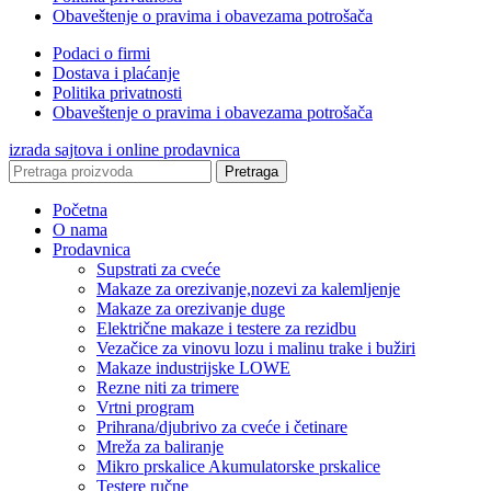
Obaveštenje o pravima i obavezama potrošača
Podaci o firmi
Dostava i plaćanje
Politika privatnosti
Obaveštenje o pravima i obavezama potrošača
izrada sajtova i online prodavnica
Pretraga
Početna
O nama
Prodavnica
Supstrati za cveće
Makaze za orezivanje,nozevi za kalemljenje
Makaze za orezivanje duge
Električne makaze i testere za rezidbu
Vezačice za vinovu lozu i malinu trake i bužiri
Makaze industrijske LOWE
Rezne niti za trimere
Vrtni program
Prihrana/djubrivo za cveće i četinare
Mreža za baliranje
Mikro prskalice Akumulatorske prskalice
Testere ručne