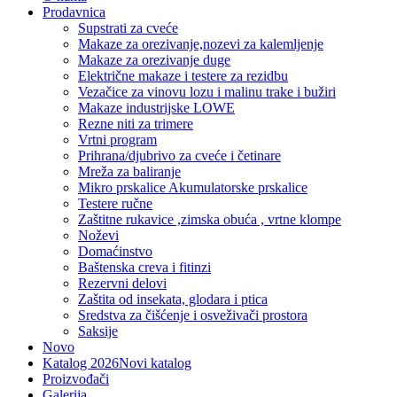
Prodavnica
Supstrati za cveće
Makaze za orezivanje,nozevi za kalemljenje
Makaze za orezivanje duge
Električne makaze i testere za rezidbu
Vezačice za vinovu lozu i malinu trake i bužiri
Makaze industrijske LOWE
Rezne niti za trimere
Vrtni program
Prihrana/djubrivo za cveće i četinare
Mreža za baliranje
Mikro prskalice Akumulatorske prskalice
Testere ručne
Zaštitne rukavice ,zimska obuća , vrtne klompe
Noževi
Domaćinstvo
Baštenska creva i fitinzi
Rezervni delovi
Zaštita od insekata, glodara i ptica
Sredstva za čišćenje i osveživači prostora
Saksije
Novo
Katalog 2026
Novi katalog
Proizvođači
Galerija