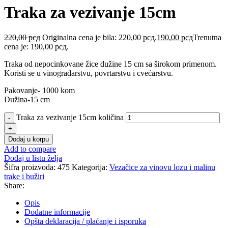
Traka za vezivanje 15cm
220,00
рсд
Originalna cena je bila: 220,00 рсд.
190,00
рсд
Trenutna
cena je: 190,00 рсд.
Traka od nepocinkovane žice dužine 15 cm sa širokom primenom.
Koristi se u vinogradarstvu, povrtarstvu i cvećarstvu.
Pakovanje- 1000 kom
Dužina-15 cm
Traka za vezivanje 15cm količina
Dodaj u korpu
Add to compare
Dodaj u listu želja
Šifra proizvoda:
475
Kategorija:
Vezačice za vinovu lozu i malinu
trake i bužiri
Share:
Opis
Dodatne informacije
Opšta deklaracija / plaćanje i isporuka