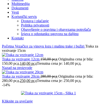
Multimedija
Dokumenti
Vesti
Korisnički servis
Dostava i plaćanje
Politika privatnosti
Obaveštenje o pravima i obavezama potrošača
Izjava o odustanku ugovora na daljinu
Kontakt
Početna
Vezačice za vinovu lozu i malinu trake i bužiri
Traka za
vezivanje 15cm
Traka za vezivanje 12cm
150,00
рсд
Originalna cena je bila:
150,00 рсд.
140,00
рсд
Trenutna cena je: 140,00 рсд.
Nazad na proizvode
Traka za vezivanje 20cm
280,00
рсд
Originalna cena je bila:
280,00 рсд.
250,00
рсд
Trenutna cena je: 250,00 рсд.
-14%
Kliknite za uvećanje