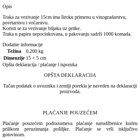
Opis
Traka za vezivanje 15cm ima široku primenu u vinogradarstvu,
povrtarstvu i voćarstvu.
Koristi se za vezivanje biljaka uz pritke.
Traka u papiru nepocinkovana, u pakovanju sadrži 1000 komada.
Dodatne informacije
Težina
0,200 kg
Dimenzije
15 × 5 cm
Opšta deklaracija / plaćanje i isporuka
OPŠTA DEKLARACIJA
Tačan podatak o uvozniku i zemlji porekla je naveden na deklaraciji
proizvoda.
PLAĆANJE POUZEĆEM
Plaćanje pouzećem podrazumeva plaćanje narudžbenice kuriru
prilikom preuzimanja pošiljke. Plaćanje se vrši isključivo
gotovinom.