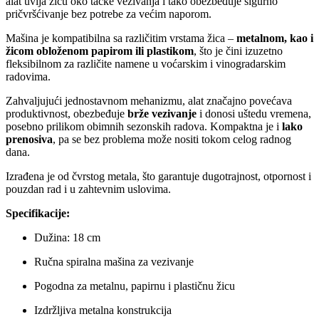
alat uvija žicu oko tačke vezivanja i tako obezbeđuje sigurno
pričvršćivanje bez potrebe za većim naporom.
Mašina je kompatibilna sa različitim vrstama žica –
metalnom, kao i
žicom obloženom papirom ili plastikom
, što je čini izuzetno
fleksibilnom za različite namene u voćarskim i vinogradarskim
radovima.
Zahvaljujući jednostavnom mehanizmu, alat značajno povećava
produktivnost, obezbeđuje
brže vezivanje
i donosi uštedu vremena,
posebno prilikom obimnih sezonskih radova. Kompaktna je i
lako
prenosiva
, pa se bez problema može nositi tokom celog radnog
dana.
Izrađena je od čvrstog metala, što garantuje dugotrajnost, otpornost i
pouzdan rad i u zahtevnim uslovima.
Specifikacije:
Dužina: 18 cm
Ručna spiralna mašina za vezivanje
Pogodna za metalnu, papirnu i plastičnu žicu
Izdržljiva metalna konstrukcija