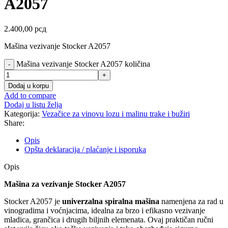
A2057
2.400,00
рсд
Mašina vezivanje Stocker A2057
Mašina vezivanje Stocker A2057 količina
Dodaj u korpu
Add to compare
Dodaj u listu želja
Kategorija:
Vezačice za vinovu lozu i malinu trake i bužiri
Share:
Opis
Opšta deklaracija / plaćanje i isporuka
Opis
Mašina za vezivanje Stocker A2057
Stocker A2057 je
univerzalna spiralna mašina
namenjena za rad u
vinogradima i voćnjacima, idealna za brzo i efikasno vezivanje
mladica, grančica i drugih biljnih elemenata. Ovaj praktičan ručni