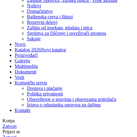
Zaštitne rukavice ,zimska obuća , vrtne klompe
Noževi
Domaćinstvo
Baštenska creva i fitinzi
Rezervni delovi
Zaštita od insekata, glodara i ptica
Sredstva za čišćenje i osveživači prostora
Saksije
Novo
Katalog 2026
Novi katalog
Proizvođači
Galerija
Multimedija
Dokumenti
Vesti
Korisnički servis
Dostava i plaćanje
Politika privatnosti
Obaveštenje o pravima i obavezama potrošača
Izjava o odustanku ugovora na daljinu
Kontakt
Korpa
Zatvori
Prijavi se