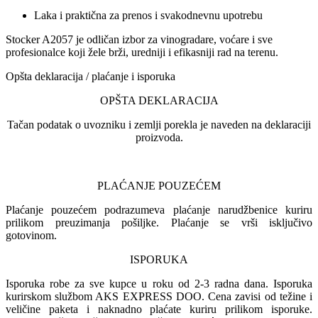
Laka i praktična za prenos i svakodnevnu upotrebu
Stocker A2057 je odličan izbor za vinogradare, voćare i sve
profesionalce koji žele brži, uredniji i efikasniji rad na terenu.
Opšta deklaracija / plaćanje i isporuka
OPŠTA DEKLARACIJA
Tačan podatak o uvozniku i zemlji porekla je naveden na deklaraciji
proizvoda.
PLAĆANJE POUZEĆEM
Plaćanje pouzećem podrazumeva plaćanje narudžbenice kuriru
prilikom preuzimanja pošiljke. Plaćanje se vrši isključivo
gotovinom.
ISPORUKA
Isporuka robe za sve kupce u roku od 2-3 radna dana. Isporuka
kurirskom službom AKS EXPRESS DOO. Cena zavisi od težine i
veličine paketa i naknadno plaćate kuriru prilikom isporuke.