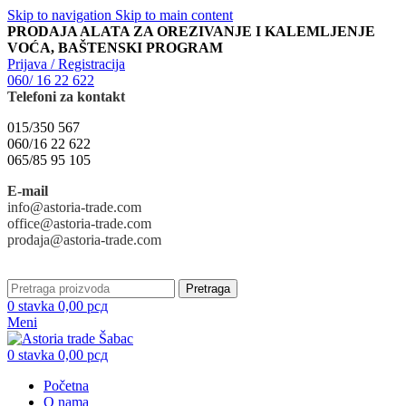
Skip to navigation
Skip to main content
PRODAJA ALATA ZA OREZIVANJE I KALEMLJENJE
VOĆA, BAŠTENSKI PROGRAM
Prijava / Registracija
060/ 16 22 622
Telefoni za kontakt
015/350 567
060/16 22 622
065/85 95 105
E-mail
info@astoria-trade.com
office@astoria-trade.com
prodaja@astoria-trade.com
Pretraga
0
stavka
0,00
рсд
Meni
0
stavka
0,00
рсд
Početna
O nama