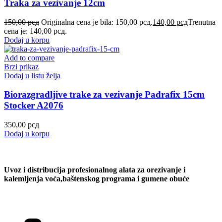
Traka za vezivanje 12cm
150,00
рсд
Originalna cena je bila: 150,00 рсд.
140,00
рсд
Trenutna
cena je: 140,00 рсд.
Dodaj u korpu
Add to compare
Brzi prikaz
Dodaj u listu želja
Biorazgradljive trake za vezivanje Padrafix 15cm
Stocker A2076
350,00
рсд
Dodaj u korpu
Uvoz i distribucija profesionalnog alata za orezivanje i
kalemljenja voća,baštenskog programa i gumene obuće