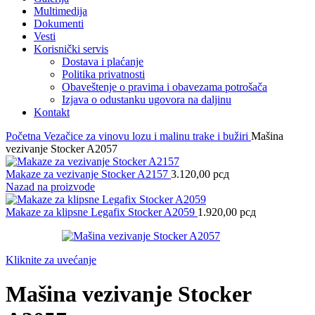
Multimedija
Dokumenti
Vesti
Korisnički servis
Dostava i plaćanje
Politika privatnosti
Obaveštenje o pravima i obavezama potrošača
Izjava o odustanku ugovora na daljinu
Kontakt
Početna
Vezačice za vinovu lozu i malinu trake i bužiri
Mašina
vezivanje Stocker A2057
Makaze za vezivanje Stocker A2157
3.120,00
рсд
Nazad na proizvode
Makaze za klipsne Legafix Stocker A2059
1.920,00
рсд
Kliknite za uvećanje
Mašina vezivanje Stocker