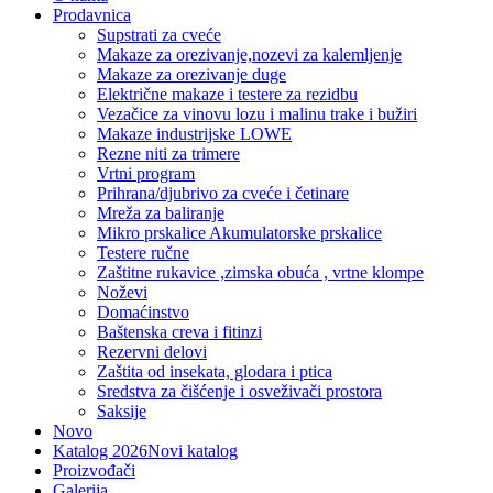
Prodavnica
Supstrati za cveće
Makaze za orezivanje,nozevi za kalemljenje
Makaze za orezivanje duge
Električne makaze i testere za rezidbu
Vezačice za vinovu lozu i malinu trake i bužiri
Makaze industrijske LOWE
Rezne niti za trimere
Vrtni program
Prihrana/djubrivo za cveće i četinare
Mreža za baliranje
Mikro prskalice Akumulatorske prskalice
Testere ručne
Zaštitne rukavice ,zimska obuća , vrtne klompe
Noževi
Domaćinstvo
Baštenska creva i fitinzi
Rezervni delovi
Zaštita od insekata, glodara i ptica
Sredstva za čišćenje i osveživači prostora
Saksije
Novo
Katalog 2026
Novi katalog
Proizvođači
Galerija