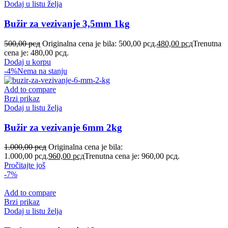
Dodaj u listu želja
Bužir za vezivanje 3,5mm 1kg
500,00
рсд
Originalna cena je bila: 500,00 рсд.
480,00
рсд
Trenutna
cena je: 480,00 рсд.
Dodaj u korpu
-4%
Nema na stanju
Add to compare
Brzi prikaz
Dodaj u listu želja
Bužir za vezivanje 6mm 2kg
1.000,00
рсд
Originalna cena je bila:
1.000,00 рсд.
960,00
рсд
Trenutna cena je: 960,00 рсд.
Pročitajte još
-7%
Add to compare
Brzi prikaz
Dodaj u listu želja