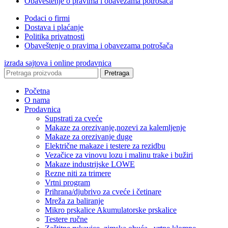
Obaveštenje o pravima i obavezama potrošača
Podaci o firmi
Dostava i plaćanje
Politika privatnosti
Obaveštenje o pravima i obavezama potrošača
izrada sajtova i online prodavnica
Pretraga
Početna
O nama
Prodavnica
Supstrati za cveće
Makaze za orezivanje,nozevi za kalemljenje
Makaze za orezivanje duge
Električne makaze i testere za rezidbu
Vezačice za vinovu lozu i malinu trake i bužiri
Makaze industrijske LOWE
Rezne niti za trimere
Vrtni program
Prihrana/djubrivo za cveće i četinare
Mreža za baliranje
Mikro prskalice Akumulatorske prskalice
Testere ručne