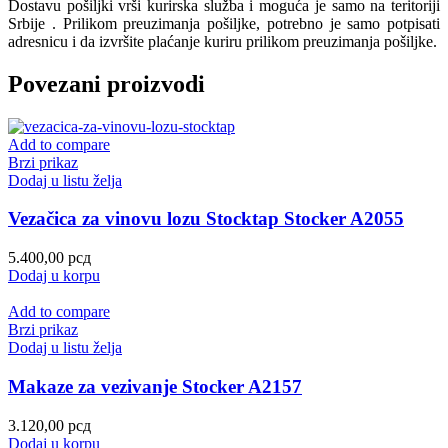
Dostavu pošiljki vrši kurirska služba i moguća je samo na teritoriji
Srbije . Prilikom preuzimanja pošiljke, potrebno je samo potpisati
adresnicu i da izvršite plaćanje kuriru prilikom preuzimanja pošiljke.
Povezani proizvodi
Add to compare
Brzi prikaz
Dodaj u listu želja
Vezačica za vinovu lozu Stocktap Stocker A2055
5.400,00
рсд
Dodaj u korpu
Add to compare
Brzi prikaz
Dodaj u listu želja
Makaze za vezivanje Stocker A2157
3.120,00
рсд
Dodaj u korpu