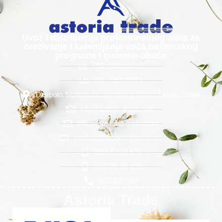
Uvoz i distribucija profesionalnog alata za
orezivanje i kalemljenja voća,baštenskog
programa i gumene obuće
PIB: 100111613
MB : 06339271
Despota Stefana Lazarevića 2 15000 Šabac, Srbija
info@astoria-trade.com
office@astoria-trade.com
prodaja@astoria-trade.com
060/ 1 622 622
065/ 85 95 105
015 350 567
Astoria Trade