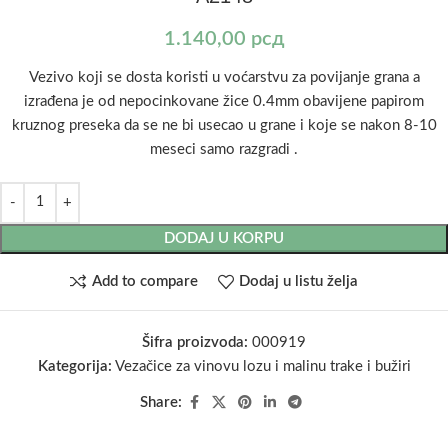
1.140,00
рсд
Vezivo koji se dosta koristi u voćarstvu za povijanje grana a
izrađena je od nepocinkovane žice 0.4mm obavijene papirom
kruznog preseka da se ne bi usecao u grane i koje se nakon 8-10
meseci samo razgradi .
DODAJ U KORPU
Add to compare
Dodaj u listu želja
Šifra proizvoda:
000919
Kategorija:
Vezačice za vinovu lozu i malinu trake i bužiri
Share: