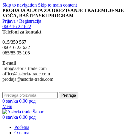
Skip to navigation
Skip to main content
PRODAJA ALATA ZA OREZIVANJE I KALEMLJENJE
VOĆA, BAŠTENSKI PROGRAM
Prijava / Registracija
060/ 16 22 622
Telefoni za kontakt
015/350 567
060/16 22 622
065/85 95 105
E-mail
info@astoria-trade.com
office@astoria-trade.com
prodaja@astoria-trade.com
Pretraga
0
stavka
0,00
рсд
Meni
0
stavka
0,00
рсд
Početna
O nama