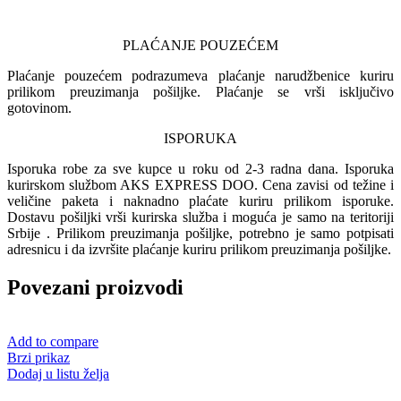
PLAĆANJE POUZEĆEM
Plaćanje pouzećem podrazumeva plaćanje narudžbenice kuriru
prilikom preuzimanja pošiljke. Plaćanje se vrši isključivo
gotovinom.
ISPORUKA
Isporuka robe za sve kupce u roku od 2-3 radna dana. Isporuka
kurirskom službom AKS EXPRESS DOO. Cena zavisi od težine i
veličine paketa i naknadno plaćate kuriru prilikom isporuke.
Dostavu pošiljki vrši kurirska služba i moguća je samo na teritoriji
Srbije . Prilikom preuzimanja pošiljke, potrebno je samo potpisati
adresnicu i da izvršite plaćanje kuriru prilikom preuzimanja pošiljke.
Povezani proizvodi
Add to compare
Brzi prikaz
Dodaj u listu želja