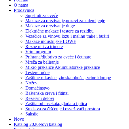
O nama
Prodavnica
Supstrati za cveće
Makaze za orezivanje,nozevi za kalemljenje
Makaze za orezivanje duge
Električne makaze i testere za rezidbu
Vezačice za vinovu lozu i malinu trake i bužiri
Makaze industrijske LOWE
Rezne niti za trimere
Vrtni program
Prihrana/djubrivo za cveće i četinare
Mreža za baliranje
Mikro prskalice Akumulatorske prskalice
Testere ručne
Zaštitne rukavice ,zimska obuća , vrtne klompe
Noževi
Domaćinstvo
Baštenska creva i fitinzi
Rezervni delovi
Zaštita od insekata, glodara i ptica
Sredstva za čišćenje i osveživači prostora
Saksije
Novo
Katalog 2026
Novi katalog