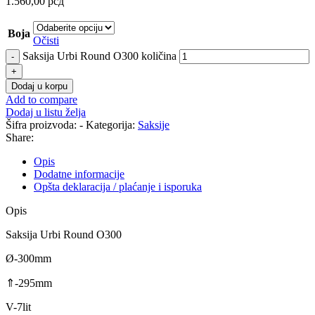
1.560,00
рсд
Boja
Očisti
Saksija Urbi Round O300 količina
Dodaj u korpu
Add to compare
Dodaj u listu želja
Šifra proizvoda:
-
Kategorija:
Saksije
Share:
Opis
Dodatne informacije
Opšta deklaracija / plaćanje i isporuka
Opis
Saksija Urbi Round O300
Ø-300mm
⇑-295mm
V-7lit