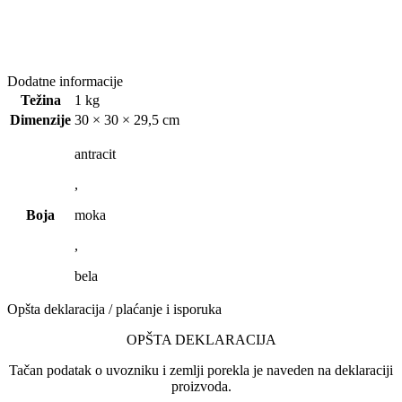
Dodatne informacije
Težina
1 kg
Dimenzije
30 × 30 × 29,5 cm
antracit
,
Boja
moka
,
bela
Opšta deklaracija / plaćanje i isporuka
OPŠTA DEKLARACIJA
Tačan podatak o uvozniku i zemlji porekla je naveden na deklaraciji
proizvoda.