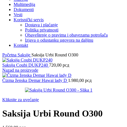
Multimedija
Dokumenti
Vesti
Korisnički servis
Dostava i plaćanje
Politika privatnosti
Obaveštenje o pravima i obavezama potrošača
Izjava o odustanku ugovora na daljinu
Kontakt
Početna
Saksije
Saksija Urbi Round O300
Saksija Coubi DUKP240
720,00
рсд
Nazad na proizvode
Čizma ženska Demar Hawai lady D
1.980,00
рсд
Kliknite za uvećanje
Saksija Urbi Round O300