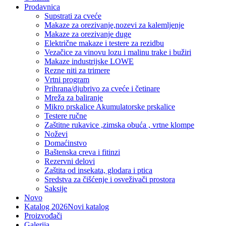
Prodavnica
Supstrati za cveće
Makaze za orezivanje,nozevi za kalemljenje
Makaze za orezivanje duge
Električne makaze i testere za rezidbu
Vezačice za vinovu lozu i malinu trake i bužiri
Makaze industrijske LOWE
Rezne niti za trimere
Vrtni program
Prihrana/djubrivo za cveće i četinare
Mreža za baliranje
Mikro prskalice Akumulatorske prskalice
Testere ručne
Zaštitne rukavice ,zimska obuća , vrtne klompe
Noževi
Domaćinstvo
Baštenska creva i fitinzi
Rezervni delovi
Zaštita od insekata, glodara i ptica
Sredstva za čišćenje i osveživači prostora
Saksije
Novo
Katalog 2026
Novi katalog
Proizvođači
Galerija