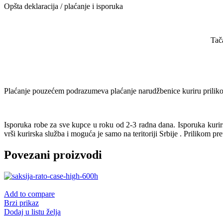
Opšta deklaracija / plaćanje i isporuka
Tač
Plaćanje pouzećem podrazumeva plaćanje narudžbenice kuriru prilikom
Isporuka robe za sve kupce u roku od 2-3 radna dana. Isporuka kur
vrši kurirska služba i moguća je samo na teritoriji Srbije . Prilikom pr
Povezani proizvodi
Add to compare
Brzi prikaz
Dodaj u listu želja