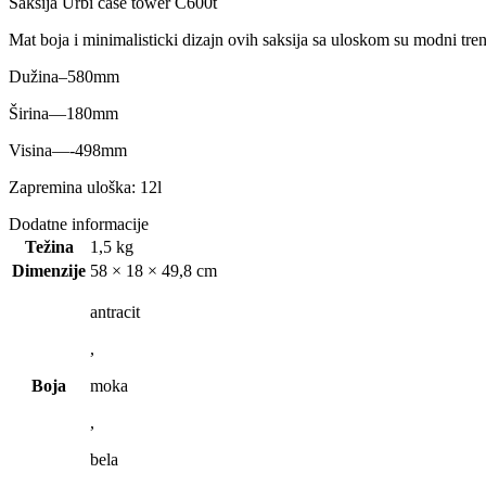
Saksija Urbi case tower C600t
Mat boja i minimalisticki dizajn ovih saksija sa uloskom su modni tre
Dužina–580mm
Širina—180mm
Visina—-498mm
Zapremina uloška: 12l
Dodatne informacije
Težina
1,5 kg
Dimenzije
58 × 18 × 49,8 cm
antracit
,
Boja
moka
,
bela