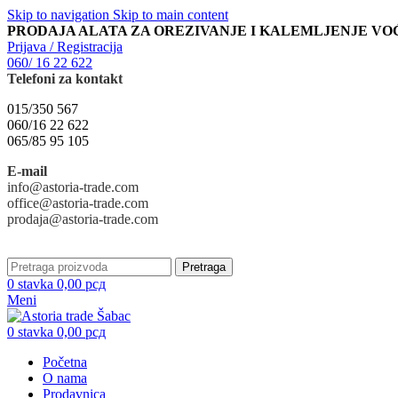
Skip to navigation
Skip to main content
PRODAJA ALATA ZA OREZIVANJE I KALEMLJENJE VO
Prijava / Registracija
060/ 16 22 622
Telefoni za kontakt
015/350 567
060/16 22 622
065/85 95 105
E-mail
info@astoria-trade.com
office@astoria-trade.com
prodaja@astoria-trade.com
Pretraga
0
stavka
0,00
рсд
Meni
0
stavka
0,00
рсд
Početna
O nama
Prodavnica