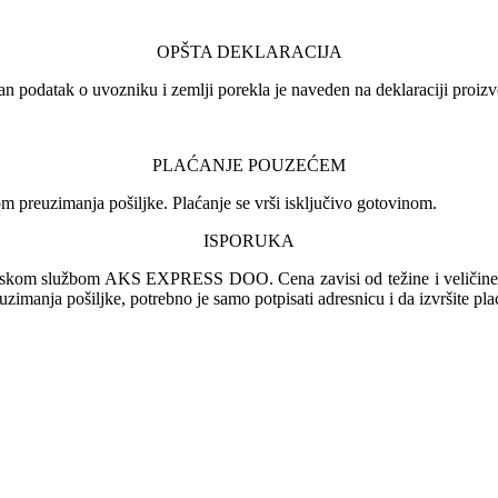
OPŠTA DEKLARACIJA
an podatak o uvozniku i zemlji porekla je naveden na deklaraciji proizv
PLAĆANJE POUZEĆEM
 preuzimanja pošiljke. Plaćanje se vrši isključivo gotovinom.
ISPORUKA
irskom službom AKS EXPRESS DOO. Cena zavisi od težine i veličine pa
euzimanja pošiljke, potrebno je samo potpisati adresnicu i da izvršite pl