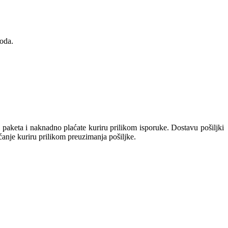
oda.
keta i naknadno plaćate kuriru prilikom isporuke. Dostavu pošiljki
aćanje kuriru prilikom preuzimanja pošiljke.