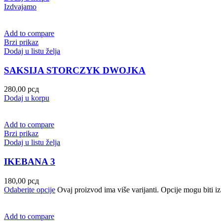
Izdvajamo
Add to compare
Brzi prikaz
Dodaj u listu želja
SAKSIJA STORCZYK DWOJKA
280,00
рсд
Dodaj u korpu
Add to compare
Brzi prikaz
Dodaj u listu želja
IKEBANA 3
180,00
рсд
Odaberite opcije
Ovaj proizvod ima više varijanti. Opcije mogu biti iz
Add to compare