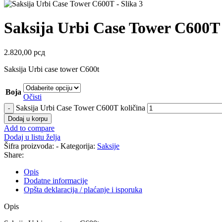
Saksija Urbi Case Tower C600T
2.820,00
рсд
Saksija Urbi case tower C600t
Boja
Očisti
Saksija Urbi Case Tower C600T količina
Dodaj u korpu
Add to compare
Dodaj u listu želja
Šifra proizvoda:
-
Kategorija:
Saksije
Share:
Opis
Dodatne informacije
Opšta deklaracija / plaćanje i isporuka
Opis