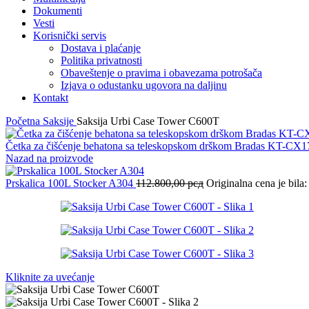
Dokumenti
Vesti
Korisnički servis
Dostava i plaćanje
Politika privatnosti
Obaveštenje o pravima i obavezama potrošača
Izjava o odustanku ugovora na daljinu
Kontakt
Početna
Saksije
Saksija Urbi Case Tower C600T
Četka za čišćenje behatona sa teleskopskom drškom Bradas KT-CX
Nazad na proizvode
Prskalica 100L Stocker A304
112.800,00
рсд
Originalna cena je bila
Kliknite za uvećanje