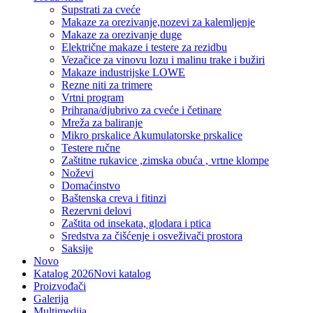
Supstrati za cveće
Makaze za orezivanje,nozevi za kalemljenje
Makaze za orezivanje duge
Električne makaze i testere za rezidbu
Vezačice za vinovu lozu i malinu trake i bužiri
Makaze industrijske LOWE
Rezne niti za trimere
Vrtni program
Prihrana/djubrivo za cveće i četinare
Mreža za baliranje
Mikro prskalice Akumulatorske prskalice
Testere ručne
Zaštitne rukavice ,zimska obuća , vrtne klompe
Noževi
Domaćinstvo
Baštenska creva i fitinzi
Rezervni delovi
Zaštita od insekata, glodara i ptica
Sredstva za čišćenje i osveživači prostora
Saksije
Novo
Katalog 2026
Novi katalog
Proizvođači
Galerija
Multimedija