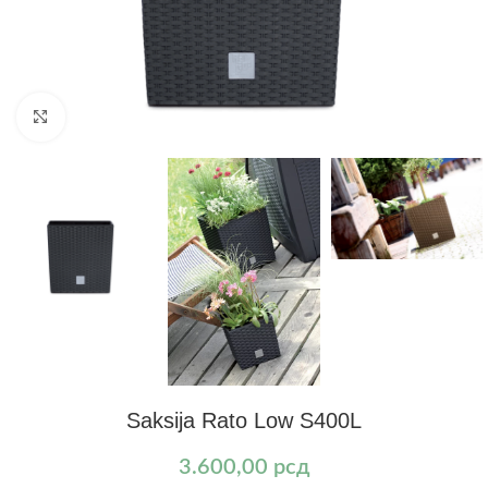
Kliknite za uvećanje
Saksija Rato Low S400L
3.600,00
рсд