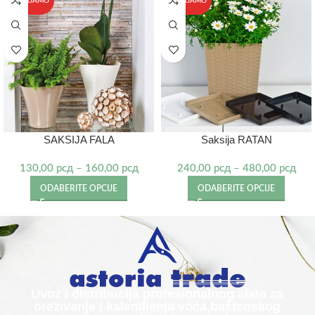
IZDVAJAMO
IZDVAJAMO
SAKSIJA FALA
Saksija RATAN
130,00
рсд
–
160,00
рсд
240,00
рсд
–
480,00
рсд
ODABERITE OPCIJE
ODABERITE OPCIJE
Uvoz i distribucija profesionalnog alata za
orezivanje i kalemljenja voća,baštenskog