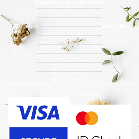
programa i gumene obuće
PIB: 100111613
MB : 06339271
Despota Stefana Lazarevića 2 15000 Šabac, Srbija
info@astoria-trade.com
office@astoria-trade.com
prodaja@astoria-trade.com
060/ 1 622 622
065/ 85 95 105
015 350 567
Astoria Trade