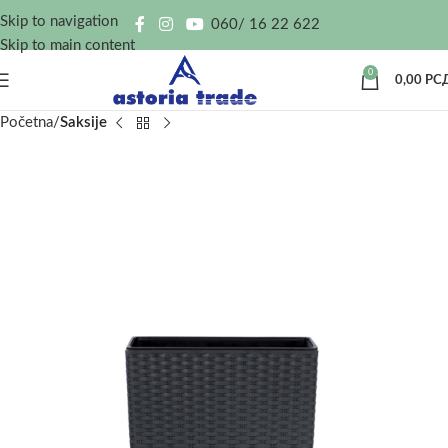
Skip to navigation
060/ 16 22 622
Skip to main content
0
0,00
РС
Početna
Saksije