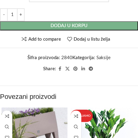
DODAJ U KORPU
Add to compare
Dodaj u listu želja
Šifra proizvoda:
2840
Kategorija:
Saksije
Share:
Povezani proizvodi
IZDVAJAMO