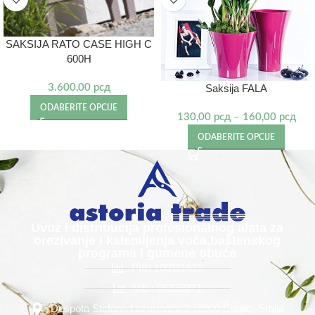
SAKSIJA RATO CASE HIGH C
600H
Saksija FALA
3.600,00
рсд
ODABERITE OPCIJE
130,00
рсд
–
160,00
рсд
ODABERITE OPCIJE
Uvoz i distribucija profesionalnog alata za
orezivanje i kalemljenja voća,baštenskog
programa i gumene obuće
PIB: 100111613
MB : 06339271
Despota Stefana Lazarevića 2 15000 Šabac, Srbija