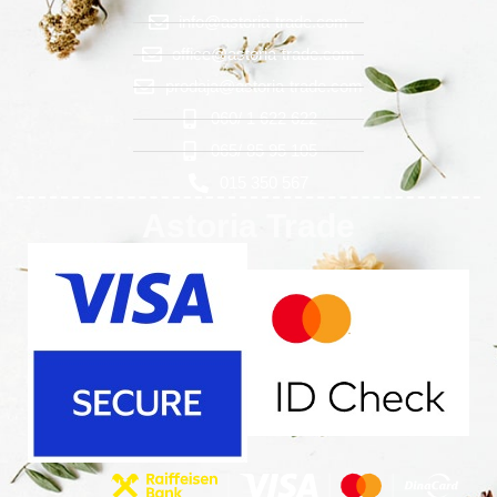
info@astoria-trade.com
office@astoria-trade.com
prodaja@astoria-trade.com
060/ 1 622 622
065/ 85 95 105
015 350 567
Astoria Trade