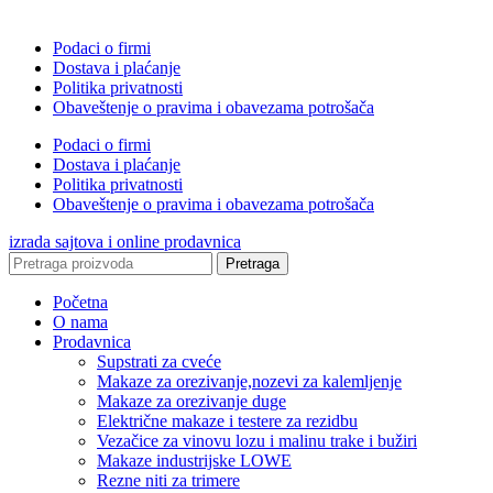
Podaci o firmi
Dostava i plaćanje
Politika privatnosti
Obaveštenje o pravima i obavezama potrošača
Podaci o firmi
Dostava i plaćanje
Politika privatnosti
Obaveštenje o pravima i obavezama potrošača
izrada sajtova i online prodavnica
Pretraga
Početna
O nama
Prodavnica
Supstrati za cveće
Makaze za orezivanje,nozevi za kalemljenje
Makaze za orezivanje duge
Električne makaze i testere za rezidbu
Vezačice za vinovu lozu i malinu trake i bužiri
Makaze industrijske LOWE
Rezne niti za trimere