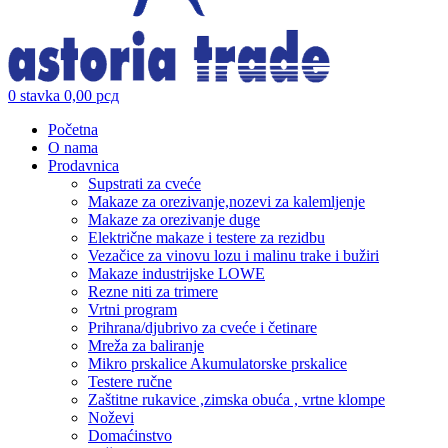
0
stavka
0,00
рсд
Početna
O nama
Prodavnica
Supstrati za cveće
Makaze za orezivanje,nozevi za kalemljenje
Makaze za orezivanje duge
Električne makaze i testere za rezidbu
Vezačice za vinovu lozu i malinu trake i bužiri
Makaze industrijske LOWE
Rezne niti za trimere
Vrtni program
Prihrana/djubrivo za cveće i četinare
Mreža za baliranje
Mikro prskalice Akumulatorske prskalice
Testere ručne
Zaštitne rukavice ,zimska obuća , vrtne klompe
Noževi
Domaćinstvo