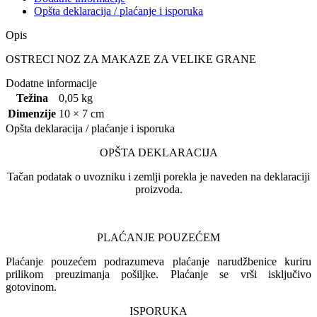
Opšta deklaracija / plaćanje i isporuka
Opis
OSTRECI NOZ ZA MAKAZE ZA VELIKE GRANE
Dodatne informacije
Težina
0,05 kg
Dimenzije
10 × 7 cm
Opšta deklaracija / plaćanje i isporuka
OPŠTA DEKLARACIJA
Tačan podatak o uvozniku i zemlji porekla je naveden na deklaraciji
proizvoda.
PLAĆANJE POUZEĆEM
Plaćanje pouzećem podrazumeva plaćanje narudžbenice kuriru
prilikom preuzimanja pošiljke. Plaćanje se vrši isključivo
gotovinom.
ISPORUKA