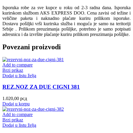
Isporuka robe za sve kupce u roku od 2-3 radna dana. Isporuka
kurirskom službom AKS EXPRESS DOO. Cena zavisi od težine i
veličine paketa i naknadno plaćate kuriru prilikom isporuke.
Dostavu pošiljki vrši kurirska služba i moguća je samo na teritoriji
Srbije . Prilikom preuzimanja pošiljke, potrebno je samo potpisati
adresnicu i da izvršite plaćanje kuriru prilikom preuzimanja pošiljke.
Povezani proizvodi
Add to compare
Brzi prikaz
Dodaj u listu želja
REZ.NOZ ZA DUE CIGNI 381
1.020,00
рсд
Dodaj u korpu
Add to compare
Brzi prikaz
Dodaj u listu želja