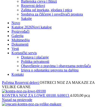
Baštenska creva i fitinzi
Rezervni delovi
Zaštita od insekata, glodara i ptica
Sredstva za čišćenje i osveživači prostora
Saksije
Novo
Katalog 2026
Novi katalog
Proizvođači
Galerija
Multimedija
Dokumenti
Vesti
Korisnički servis
Dostava i plaćanje
Politika privatnosti
Obaveštenje o pravima i obavezama potrošača
Izjava o odustanku ugovora na daljinu
Kontakt
Početna
Rezervni delovi
OSTRECI NOZ ZA MAKAZE ZA
VELIKE GRANE
KONTRA NOZ ZA LOWE 69100 A69013
4.020,00
рсд
Nazad na proizvode