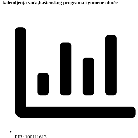
kalemljenja voća,baštenskog programa i gumene obuće
PIB: 100111613