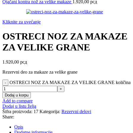
Ojačani kontra nož za velike makaze
1.920,00
рсд
Kliknite za uvećanje
OSTRECI NOZ ZA MAKAZE
ZA VELIKE GRANE
1.920,00
рсд
Rezervni deo za makaze za velike grane
OSTRECI NOZ ZA MAKAZE ZA VELIKE GRANE količina
Dodaj u korpu
Add to compare
Dodaj u listu želja
Šifra proizvoda:
17
Kategorija:
Rezervni delovi
Share:
Opis
Dodatne informacije