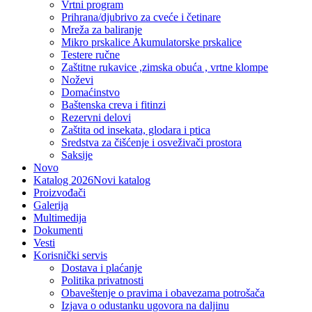
Vrtni program
Prihrana/djubrivo za cveće i četinare
Mreža za baliranje
Mikro prskalice Akumulatorske prskalice
Testere ručne
Zaštitne rukavice ,zimska obuća , vrtne klompe
Noževi
Domaćinstvo
Baštenska creva i fitinzi
Rezervni delovi
Zaštita od insekata, glodara i ptica
Sredstva za čišćenje i osveživači prostora
Saksije
Novo
Katalog 2026
Novi katalog
Proizvođači
Galerija
Multimedija
Dokumenti
Vesti
Korisnički servis
Dostava i plaćanje
Politika privatnosti
Obaveštenje o pravima i obavezama potrošača
Izjava o odustanku ugovora na daljinu