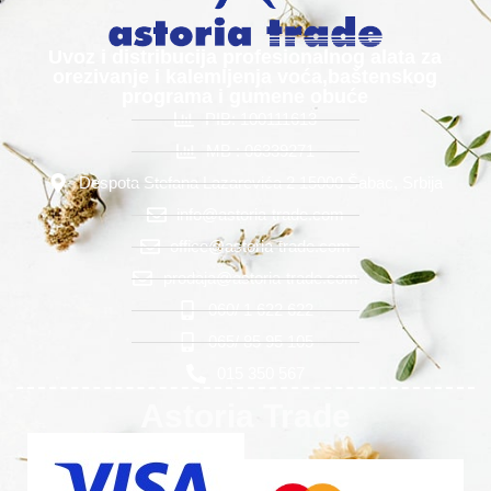
Uvoz i distribucija profesionalnog alata za
orezivanje i kalemljenja voća,baštenskog
programa i gumene obuće
PIB: 100111613
MB : 06339271
Despota Stefana Lazarevića 2 15000 Šabac, Srbija
info@astoria-trade.com
office@astoria-trade.com
prodaja@astoria-trade.com
060/ 1 622 622
065/ 85 95 105
015 350 567
Astoria Trade