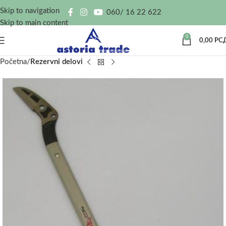
Skip to navigation
060/ 16 22 622
Skip to main content
0
0,00
РС
Početna
Rezervni delovi