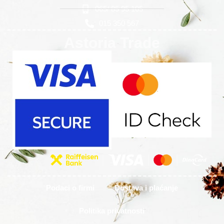
065/ 85 95 105
015 350 567
Astoria Trade
Podaci o firmi
Dostava i plaćanje
Politika privatnosti