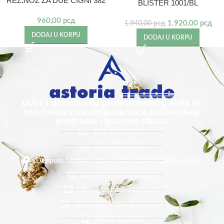
REZ.NOZ ZA DUE CIGNI 382
BLISTER 1001/BL
960,00
рсд
1.920,00
рсд
1.940,00
рсд
DODAJ U KORPU
DODAJ U KORPU
Uvoz i distribucija profesionalnog alata za
orezivanje i kalemljenja voća,baštenskog
programa i gumene obuće
PIB: 100111613
MB : 06339271
Despota Stefana Lazarevića 2 15000 Šabac, Srbija
info@astoria-trade.com
office@astoria-trade.com
prodaja@astoria-trade.com
060/ 1 622 622