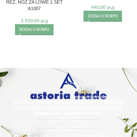
REZ. NOZ ZA LOWE 1 SET
440,00
рсд
A1007
DODAJ U KORPU
2.920,00
рсд
DODAJ U KORPU
Uvoz i distribucija profesionalnog alata za
orezivanje i kalemljenja voća,baštenskog
programa i gumene obuće
PIB: 100111613
MB : 06339271