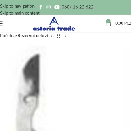
Skip to navigation
060/ 16 22 622
Skip to main content
0
0,00
РС
Početna
Rezervni delovi