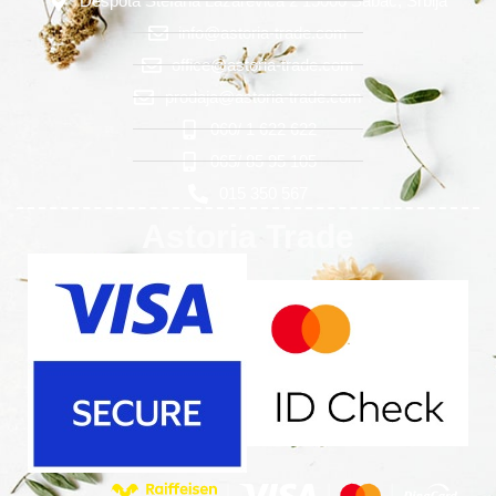
Despota Stefana Lazarevića 2 15000 Šabac, Srbija
info@astoria-trade.com
office@astoria-trade.com
prodaja@astoria-trade.com
060/ 1 622 622
065/ 85 95 105
015 350 567
Astoria Trade