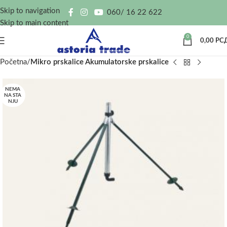
Skip to navigation
060/ 16 22 622
Skip to main content
0
0,00
РС
Početna
Mikro prskalice Akumulatorske prskalice
NEMA
NA STA
NJU