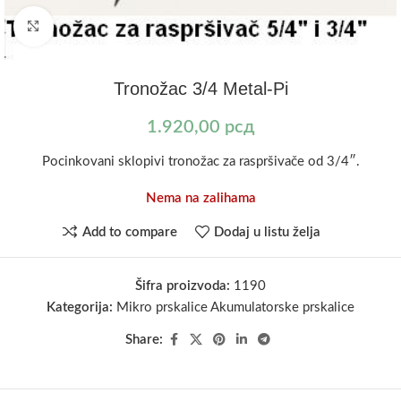
Kliknite za uvećanje
Tronožac 3/4 Metal-Pi
1.920,00
рсд
Pocinkovani sklopivi tronožac za raspršivače od 3/4″.
Nema na zalihama
Add to compare
Dodaj u listu želja
Šifra proizvoda:
1190
Kategorija:
Mikro prskalice Akumulatorske prskalice
Share: