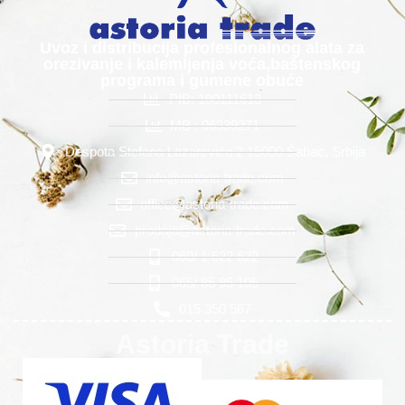
Uvoz i distribucija profesionalnog alata za
orezivanje i kalemljenja voća,baštenskog
programa i gumene obuće
PIB: 100111613
MB : 06339271
Despota Stefana Lazarevića 2 15000 Šabac, Srbija
info@astoria-trade.com
office@astoria-trade.com
prodaja@astoria-trade.com
060/ 1 622 622
065/ 85 95 105
015 350 567
Astoria Trade