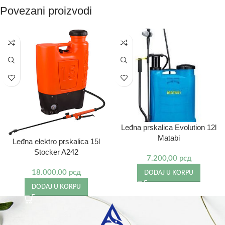
Povezani proizvodi
Leđna prskalica Evolution 12l
Matabi
Leđna elektro prskalica 15l
Stocker A242
7.200,00
рсд
18.000,00
рсд
DODAJ U KORPU
DODAJ U KORPU