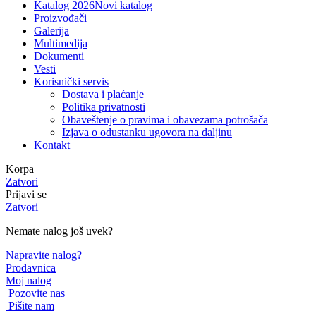
Katalog 2026
Novi katalog
Proizvođači
Galerija
Multimedija
Dokumenti
Vesti
Korisnički servis
Dostava i plaćanje
Politika privatnosti
Obaveštenje o pravima i obavezama potrošača
Izjava o odustanku ugovora na daljinu
Kontakt
Korpa
Zatvori
Prijavi se
Zatvori
Nemate nalog još uvek?
Napravite nalog?
Prodavnica
Moj nalog
Pozovite nas
Pišite nam