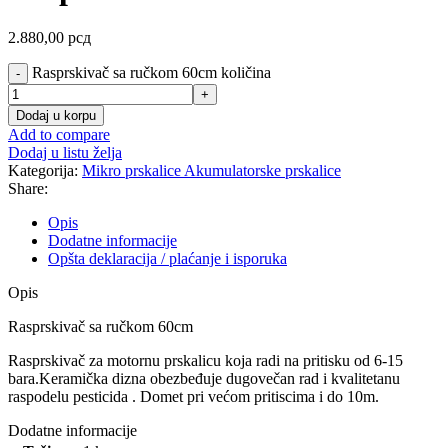
2.880,00
рсд
Rasprskivač sa ručkom 60cm količina
Dodaj u korpu
Add to compare
Dodaj u listu želja
Kategorija:
Mikro prskalice Akumulatorske prskalice
Share:
Opis
Dodatne informacije
Opšta deklaracija / plaćanje i isporuka
Opis
Rasprskivač sa ručkom 60cm
Rasprskivač za motornu prskalicu koja radi na pritisku od 6-15
bara.Keramička dizna obezbeđuje dugovečan rad i kvalitetanu
raspodelu pesticida . Domet pri većom pritiscima i do 10m.
Dodatne informacije