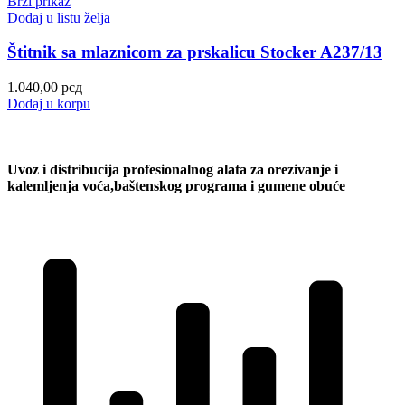
Brzi prikaz
Dodaj u listu želja
Štitnik sa mlaznicom za prskalicu Stocker A237/13
1.040,00
рсд
Dodaj u korpu
Uvoz i distribucija profesionalnog alata za orezivanje i
kalemljenja voća,baštenskog programa i gumene obuće