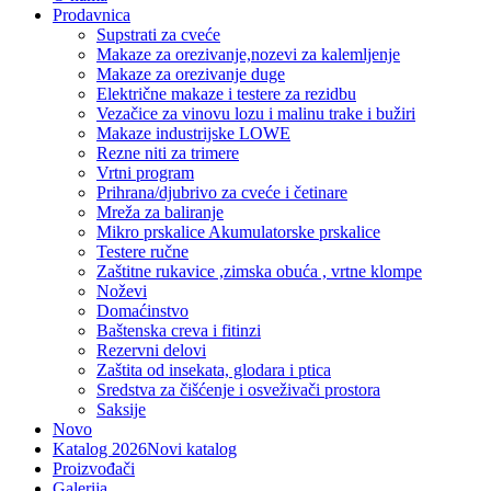
Prodavnica
Supstrati za cveće
Makaze za orezivanje,nozevi za kalemljenje
Makaze za orezivanje duge
Električne makaze i testere za rezidbu
Vezačice za vinovu lozu i malinu trake i bužiri
Makaze industrijske LOWE
Rezne niti za trimere
Vrtni program
Prihrana/djubrivo za cveće i četinare
Mreža za baliranje
Mikro prskalice Akumulatorske prskalice
Testere ručne
Zaštitne rukavice ,zimska obuća , vrtne klompe
Noževi
Domaćinstvo
Baštenska creva i fitinzi
Rezervni delovi
Zaštita od insekata, glodara i ptica
Sredstva za čišćenje i osveživači prostora
Saksije
Novo
Katalog 2026
Novi katalog
Proizvođači
Galerija