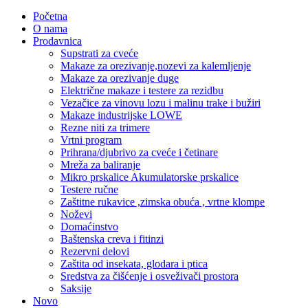
Početna
O nama
Prodavnica
Supstrati za cveće
Makaze za orezivanje,nozevi za kalemljenje
Makaze za orezivanje duge
Električne makaze i testere za rezidbu
Vezačice za vinovu lozu i malinu trake i bužiri
Makaze industrijske LOWE
Rezne niti za trimere
Vrtni program
Prihrana/djubrivo za cveće i četinare
Mreža za baliranje
Mikro prskalice Akumulatorske prskalice
Testere ručne
Zaštitne rukavice ,zimska obuća , vrtne klompe
Noževi
Domaćinstvo
Baštenska creva i fitinzi
Rezervni delovi
Zaštita od insekata, glodara i ptica
Sredstva za čišćenje i osveživači prostora
Saksije
Novo