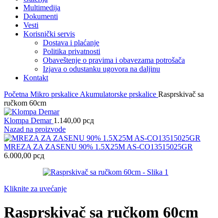
Multimedija
Dokumenti
Vesti
Korisnički servis
Dostava i plaćanje
Politika privatnosti
Obaveštenje o pravima i obavezama potrošača
Izjava o odustanku ugovora na daljinu
Kontakt
Početna
Mikro prskalice Akumulatorske prskalice
Rasprskivač sa
ručkom 60cm
Klompa Demar
1.140,00
рсд
Nazad na proizvode
MREZA ZA ZASENU 90% 1.5X25M AS-CO13515025GR
6.000,00
рсд
Kliknite za uvećanje
Rasprskivač sa ručkom 60cm