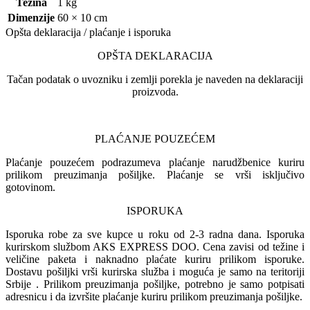
Težina
1 kg
Dimenzije
60 × 10 cm
Opšta deklaracija / plaćanje i isporuka
OPŠTA DEKLARACIJA
Tačan podatak o uvozniku i zemlji porekla je naveden na deklaraciji
proizvoda.
PLAĆANJE POUZEĆEM
Plaćanje pouzećem podrazumeva plaćanje narudžbenice kuriru
prilikom preuzimanja pošiljke. Plaćanje se vrši isključivo
gotovinom.
ISPORUKA
Isporuka robe za sve kupce u roku od 2-3 radna dana. Isporuka
kurirskom službom AKS EXPRESS DOO. Cena zavisi od težine i
veličine paketa i naknadno plaćate kuriru prilikom isporuke.
Dostavu pošiljki vrši kurirska služba i moguća je samo na teritoriji
Srbije . Prilikom preuzimanja pošiljke, potrebno je samo potpisati
adresnicu i da izvršite plaćanje kuriru prilikom preuzimanja pošiljke.