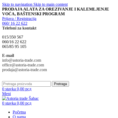
Skip to navigation
Skip to main content
PRODAJA ALATA ZA OREZIVANJE I KALEMLJENJE
VOĆA, BAŠTENSKI PROGRAM
Prijava / Registracija
060/ 16 22 622
Telefoni za kontakt
015/350 567
060/16 22 622
065/85 95 105
E-mail
info@astoria-trade.com
office@astoria-trade.com
prodaja@astoria-trade.com
Pretraga
0
stavka
0,00
рсд
Meni
0
stavka
0,00
рсд
Početna
O nama