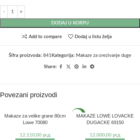
DODAJ U KORPU
Add to compare
Dodaj u listu želja
Šifra proizvoda:
841
Kategorija:
Makaze za orezivanje duge
Share:
Povezani proizvodi
NOVO
Makaze za velike grane 80cm
MAKAZE LOWE LOVACKE
Lowe 70080
DUGACKE 69150
12.110,00
рсд
12.000,00
рсд