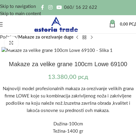
Skip to navigation
060/ 16 22 622
Skip to main content
0
0,00
РС
Početna
Makaze za orezivanje duge
Kliknite za uvećanje
Makaze za velike grane 100cm Lowe 69100
13.380,00
рсд
Najnoviji model profesionalnih makaza za orezivanje velikih grana
firme LOWE koje su kombinacija zakrivljenog noža i zakrivljene
podloške na koju naleže nož.Izuzetna završna obrada ,kvalitet i
lakoća osnovne su prednosti ovh makaza.
Dužina-100cm
Težina-1400 gr