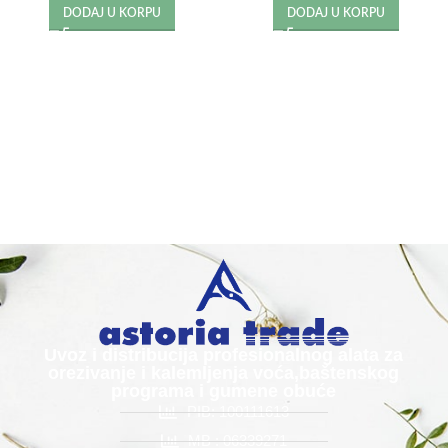
DODAJ U KORPU
DODAJ U KORPU
Uvoz i distribucija profesionalnog alata za
orezivanje i kalemljenja voća,baštenskog
programa i gumene obuće
PIB: 100111613
MB : 06339271