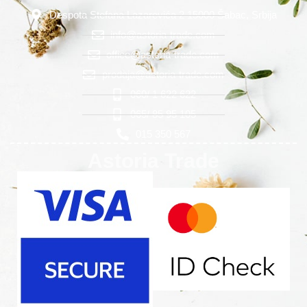
Despota Stefana Lazarevića 2 15000 Šabac, Srbija
info@astoria-trade.com
office@astoria-trade.com
prodaja@astoria-trade.com
060/ 1 622 622
065/ 85 95 105
015 350 567
Astoria Trade